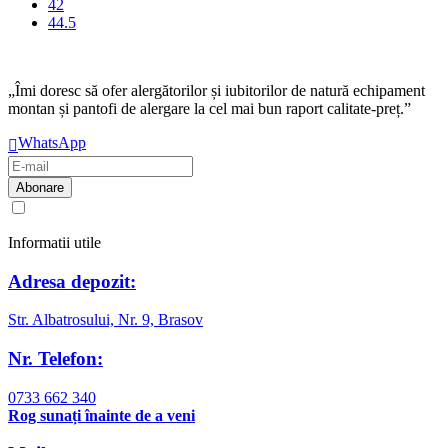
42
44.5
„Îmi doresc să ofer alergătorilor și iubitorilor de natură echipament
montan și pantofi de alergare la cel mai bun raport calitate-preț.”
WhatsApp
Am citit și sunt de acord cu
regulamentul de prelucrare a datelor
Informatii utile
Adresa depozit:
Str. Albatrosului, Nr. 9, Brasov
Nr. Telefon:
0733 662 340
Rog sunați înainte de a veni