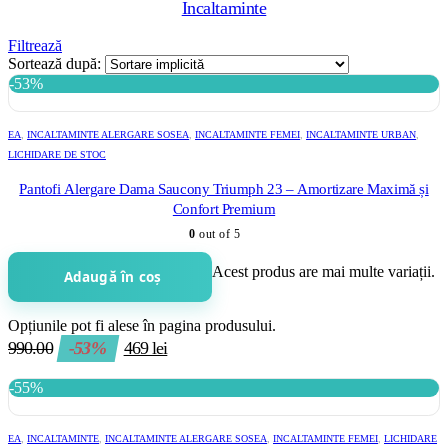
Incaltaminte
Filtrează
Sortează după:
-53%
EA
,
INCALTAMINTE ALERGARE SOSEA
,
INCALTAMINTE FEMEI
,
INCALTAMINTE URBAN
,
LICHIDARE DE STOC
Pantofi Alergare Dama Saucony Triumph 23 – Amortizare Maximă și
Confort Premium
0
out of 5
Acest produs are mai multe variații.
Adaugă în coș
Opțiunile pot fi alese în pagina produsului.
990.00
-53%
469
lei
-55%
EA
,
INCALTAMINTE
,
INCALTAMINTE ALERGARE SOSEA
,
INCALTAMINTE FEMEI
,
LICHIDARE