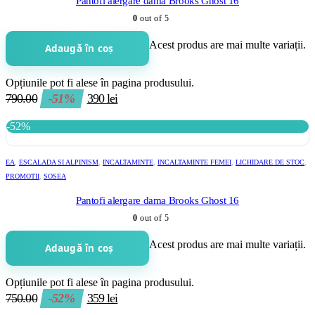
Pantofi alergare dama Brooks Ghost 16
0
out of 5
Acest produs are mai multe variații.
Adaugă în coș
Opțiunile pot fi alese în pagina produsului.
790.00
-51%
390
lei
-52%
EA
,
ESCALADA SI ALPINISM
,
INCALTAMINTE
,
INCALTAMINTE FEMEI
,
LICHIDARE DE STOC
,
PROMOTII
,
SOSEA
Pantofi alergare dama Brooks Ghost 16
0
out of 5
Acest produs are mai multe variații.
Adaugă în coș
Opțiunile pot fi alese în pagina produsului.
750.00
-52%
359
lei