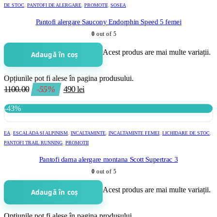
DE STOC
,
PANTOFI DE ALERGARE
,
PROMOTII
,
SOSEA
Pantofi alergare Saucony Endorphin Speed 5 femei
0
out of 5
Acest produs are mai multe variații.
Adaugă în coș
Opțiunile pot fi alese în pagina produsului.
1100.00
-55%
490
lei
-43%
EA
,
ESCALADA SI ALPINISM
,
INCALTAMINTE
,
INCALTAMINTE FEMEI
,
LICHIDARE DE STOC
,
PANTOFI TRAIL RUNNING
,
PROMOTII
Pantofi dama alergare montana Scott Supertrac 3
0
out of 5
Acest produs are mai multe variații.
Adaugă în coș
Opțiunile pot fi alese în pagina produsului.