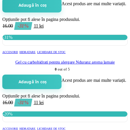
Acest produs are mai multe variații.
Adaugă în coș
Opțiunile pot fi alese în pagina produsului.
16.00
-31%
11
lei
-31%
ACCESORII
,
HIDRATARE
,
LICHIDARE DE STOC
Gel cu carbohidrati pentru alergare Nduranz aroma lamaie
0
out of 5
Acest produs are mai multe variații.
Adaugă în coș
Opțiunile pot fi alese în pagina produsului.
16.00
-31%
11
lei
-20%
ACCESORII
,
HIDRATARE
,
LICHIDARE DE STOC