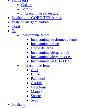
Ski de tura
Coltari
Bete ski
Imbracaminte ski de tura
Incaltaminte GORE-TEX barbati
Veste de alergare barbati
Copii
Ea
Incaltaminte femei
Incaltaminte de drumetie femei
Incaltaminte urban
Ghete de iarna
Incaltaminte alergare trail
Incaltaminte alergare sosea
Incaltaminte GORE-TEX
Imbracaminte femei
Geci
Bluze
Pantaloni
Caciuli
Geci femei
Manusi
Sosete
Sepci
Incaltaminte