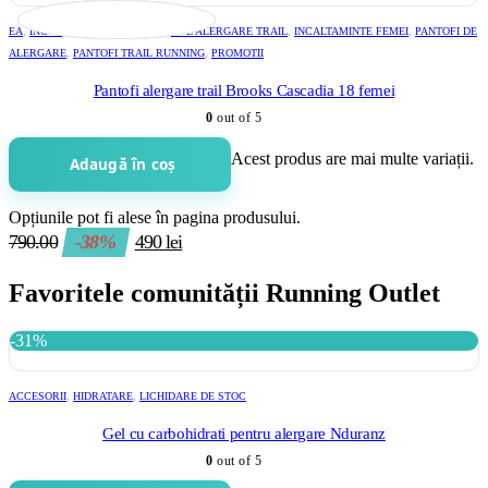
EA
,
INCALTAMINTE
,
INCALTAMINTE ALERGARE TRAIL
,
INCALTAMINTE FEMEI
,
PANTOFI DE
ALERGARE
,
PANTOFI TRAIL RUNNING
,
PROMOTII
Pantofi alergare trail Brooks Cascadia 18 femei
0
out of 5
Acest produs are mai multe variații.
Adaugă în coș
Opțiunile pot fi alese în pagina produsului.
790.00
-38%
490
lei
Favoritele comunității Running Outlet
-31%
ACCESORII
,
HIDRATARE
,
LICHIDARE DE STOC
Gel cu carbohidrati pentru alergare Nduranz
0
out of 5