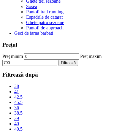
Ghete trei sezoane
Sosea
Pantofi trail running
Espadrile de catarat
Ghete patru sezoane
Pantofi de approach
Geci de iarna barbati
Prețul
Preț minim
Preț maxim
Filtrează
Filtrează după
38
41
42.5
45.5
36
38.5
39
40
40.5