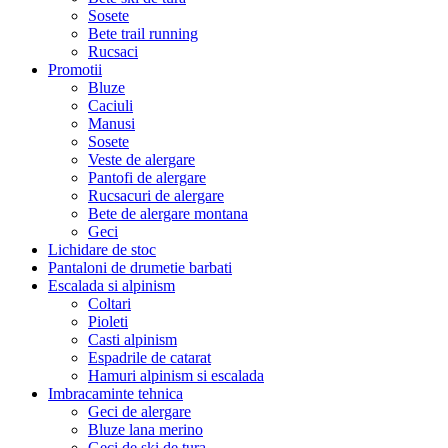
Sosete
Bete trail running
Rucsaci
Promotii
Bluze
Caciuli
Manusi
Sosete
Veste de alergare
Pantofi de alergare
Rucsacuri de alergare
Bete de alergare montana
Geci
Lichidare de stoc
Pantaloni de drumetie barbati
Escalada si alpinism
Coltari
Pioleti
Casti alpinism
Espadrile de catarat
Hamuri alpinism si escalada
Imbracaminte tehnica
Geci de alergare
Bluze lana merino
Geci de ski de tura