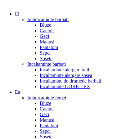
El
Imbracaminte barbati
Bluze
Caciuli
Geci
Manusi
Pantaloni
Sepci
Sosete
Incaltaminte barbati
Incaltaminte alergare trail
Incaltaminte alergare sosea
Incaltamine de drumetie barbati
Incaltaminte GORE-TEX
Ea
Imbracaminte femei
Bluze
Caciuli
Geci
Manusi
Pantaloni
Sepci
Sosete