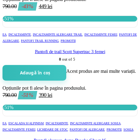
790.00
-43%
449
lei
-51%
EA
,
INCALTAMINTE
,
INCALTAMINTE ALERGARE TRAIL
,
INCALTAMINTE FEMEI
,
PANTOFI DE
ALERGARE
,
PANTOFI TRAIL RUNNING
,
PROMOTII
Pantofi de trail Scott Supertrac 3 femei
0
out of 5
Acest produs are mai multe variații.
Adaugă în coș
Opțiunile pot fi alese în pagina produsului.
790.00
-51%
390
lei
-51%
EA
,
ESCALADA SI ALPINISM
,
INCALTAMINTE
,
INCALTAMINTE ALERGARE SOSEA
,
INCALTAMINTE FEMEI
,
LICHIDARE DE STOC
,
PANTOFI DE ALERGARE
,
PROMOTII
,
SOSEA