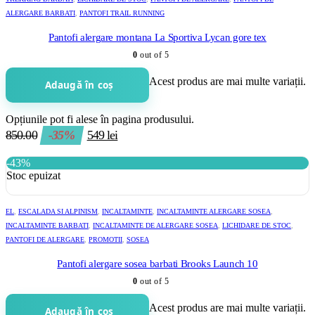
ALERGARE BARBATI
,
PANTOFI TRAIL RUNNING
Pantofi alergare montana La Sportiva Lycan gore tex
0
out of 5
Acest produs are mai multe variații.
Adaugă în coș
Opțiunile pot fi alese în pagina produsului.
850.00
-35%
549
lei
-43%
Stoc epuizat
EL
,
ESCALADA SI ALPINISM
,
INCALTAMINTE
,
INCALTAMINTE ALERGARE SOSEA
,
INCALTAMINTE BARBATI
,
INCALTAMINTE DE ALERGARE SOSEA
,
LICHIDARE DE STOC
,
PANTOFI DE ALERGARE
,
PROMOTII
,
SOSEA
Pantofi alergare sosea barbati Brooks Launch 10
0
out of 5
Acest produs are mai multe variații.
Adaugă în coș