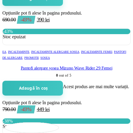
Opțiunile pot fi alese în pagina produsului.
690.00
-43%
390
lei
-43%
Stoc epuizat
EA
,
INCALTAMINTE
,
INCALTAMINTE ALERGARE SOSEA
,
INCALTAMINTE FEMEI
,
PANTOFI
DE ALERGARE
,
PROMOTII
,
SOSEA
Pantofi alergare șosea Mizuno Wave Rider 29 Femei
0
out of 5
Acest produs are mai multe variații.
Adaugă în coș
Opțiunile pot fi alese în pagina produsului.
790.00
-43%
449
lei
-38%
Stoc epuizat