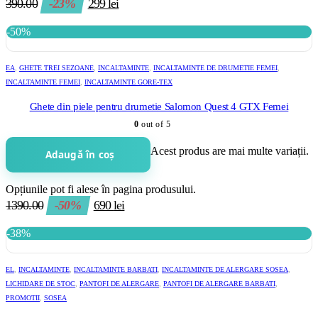
390.00
-23%
299
lei
-50%
EA
,
GHETE TREI SEZOANE
,
INCALTAMINTE
,
INCALTAMINTE DE DRUMETIE FEMEI
,
INCALTAMINTE FEMEI
,
INCALTAMINTE GORE-TEX
Ghete din piele pentru drumetie Salomon Quest 4 GTX Femei
0
out of 5
Acest produs are mai multe variații.
Adaugă în coș
Opțiunile pot fi alese în pagina produsului.
1390.00
-50%
690
lei
-38%
EL
,
INCALTAMINTE
,
INCALTAMINTE BARBATI
,
INCALTAMINTE DE ALERGARE SOSEA
,
LICHIDARE DE STOC
,
PANTOFI DE ALERGARE
,
PANTOFI DE ALERGARE BARBATI
,
PROMOTII
,
SOSEA