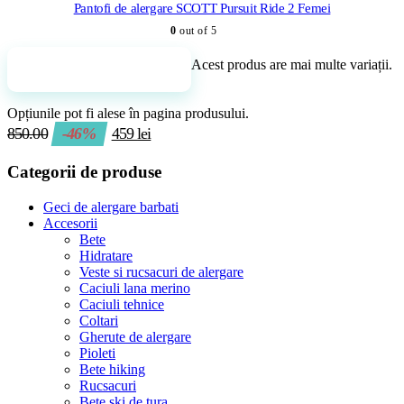
Pantofi de alergare SCOTT Pursuit Ride 2 Femei
0
out of 5
Acest produs are mai multe variații.
Adaugă în coș
Opțiunile pot fi alese în pagina produsului.
850.00
-46%
459
lei
Categorii de produse
Geci de alergare barbati
Accesorii
Bete
Hidratare
Veste si rucsacuri de alergare
Caciuli lana merino
Caciuli tehnice
Coltari
Gherute de alergare
Pioleti
Bete hiking
Rucsacuri
Bete ski de tura