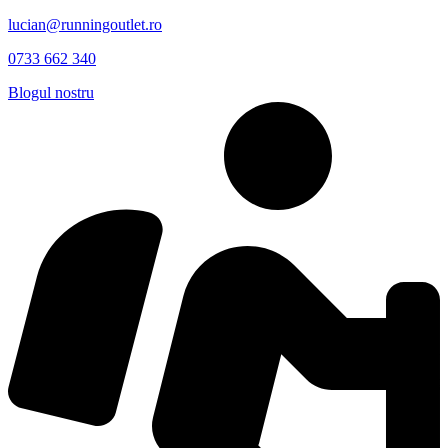
lucian@runningoutlet.ro
0733 662 340
Blogul nostru