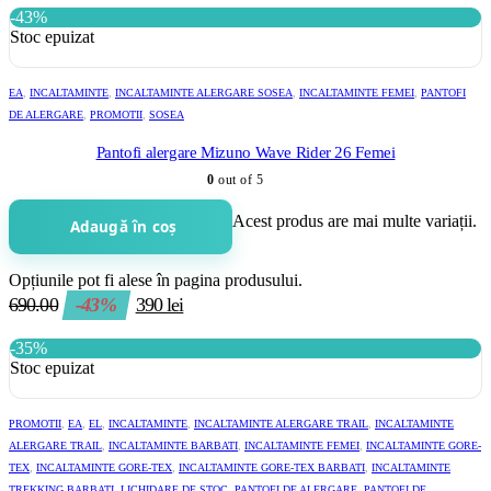
-43%
Stoc epuizat
EA
,
INCALTAMINTE
,
INCALTAMINTE ALERGARE SOSEA
,
INCALTAMINTE FEMEI
,
PANTOFI
DE ALERGARE
,
PROMOTII
,
SOSEA
Pantofi alergare Mizuno Wave Rider 26 Femei
0
out of 5
Acest produs are mai multe variații.
Adaugă în coș
Opțiunile pot fi alese în pagina produsului.
690.00
-43%
390
lei
-35%
Stoc epuizat
PROMOTII
,
EA
,
EL
,
INCALTAMINTE
,
INCALTAMINTE ALERGARE TRAIL
,
INCALTAMINTE
ALERGARE TRAIL
,
INCALTAMINTE BARBATI
,
INCALTAMINTE FEMEI
,
INCALTAMINTE GORE-
TEX
,
INCALTAMINTE GORE-TEX
,
INCALTAMINTE GORE-TEX BARBATI
,
INCALTAMINTE
TREKKING BARBATI
,
LICHIDARE DE STOC
,
PANTOFI DE ALERGARE
,
PANTOFI DE