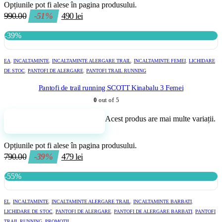
Opțiunile pot fi alese în pagina produsului.
990.00
-51%
490
lei
-39%
EA
,
INCALTAMINTE
,
INCALTAMINTE ALERGARE TRAIL
,
INCALTAMINTE FEMEI
,
LICHIDARE
DE STOC
,
PANTOFI DE ALERGARE
,
PANTOFI TRAIL RUNNING
Pantofi de trail running SCOTT Kinabalu 3 Femei
0
out of 5
Acest produs are mai multe variații.
Adaugă în coș
Opțiunile pot fi alese în pagina produsului.
790.00
-39%
479
lei
-55%
EL
,
INCALTAMINTE
,
INCALTAMINTE ALERGARE TRAIL
,
INCALTAMINTE BARBATI
,
LICHIDARE DE STOC
,
PANTOFI DE ALERGARE
,
PANTOFI DE ALERGARE BARBATI
,
PANTOFI
TRAIL RUNNING
,
PROMOTII