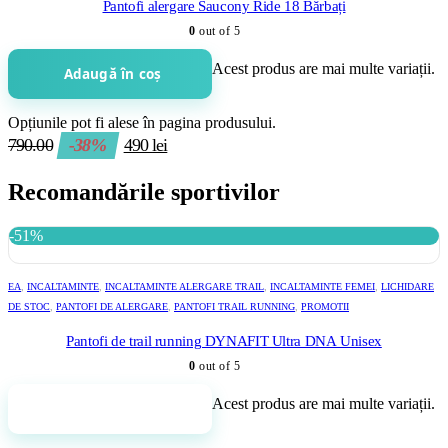
Pantofi alergare Saucony Ride 18 Bărbați
0
out of 5
Acest produs are mai multe variații.
Adaugă în coș
Opțiunile pot fi alese în pagina produsului.
790.00
-38%
490
lei
Recomandările sportivilor
-51%
EA
,
INCALTAMINTE
,
INCALTAMINTE ALERGARE TRAIL
,
INCALTAMINTE FEMEI
,
LICHIDARE
DE STOC
,
PANTOFI DE ALERGARE
,
PANTOFI TRAIL RUNNING
,
PROMOTII
Pantofi de trail running DYNAFIT Ultra DNA Unisex
0
out of 5
Acest produs are mai multe variații.
Adaugă în coș