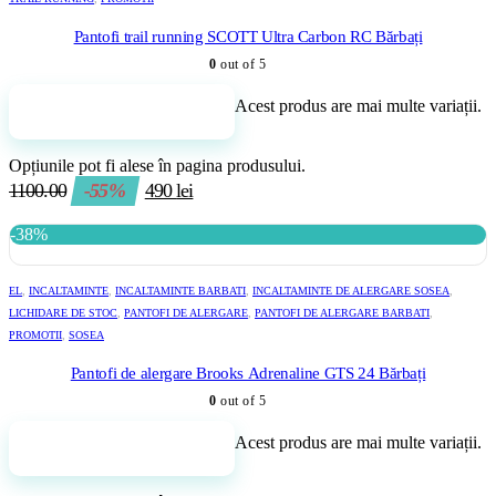
Pantofi trail running SCOTT Ultra Carbon RC Bărbați
0
out of 5
Acest produs are mai multe variații.
Adaugă în coș
Opțiunile pot fi alese în pagina produsului.
1100.00
-55%
490
lei
-38%
EL
,
INCALTAMINTE
,
INCALTAMINTE BARBATI
,
INCALTAMINTE DE ALERGARE SOSEA
,
LICHIDARE DE STOC
,
PANTOFI DE ALERGARE
,
PANTOFI DE ALERGARE BARBATI
,
PROMOTII
,
SOSEA
Pantofi de alergare Brooks Adrenaline GTS 24 Bărbați
0
out of 5
Acest produs are mai multe variații.
Adaugă în coș