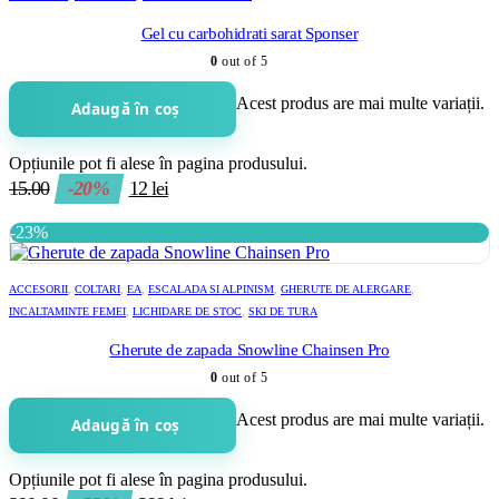
Gel cu carbohidrati sarat Sponser
0
out of 5
Acest produs are mai multe variații.
Adaugă în coș
Opțiunile pot fi alese în pagina produsului.
15.00
-20%
12
lei
-23%
ACCESORII
,
COLTARI
,
EA
,
ESCALADA SI ALPINISM
,
GHERUTE DE ALERGARE
,
INCALTAMINTE FEMEI
,
LICHIDARE DE STOC
,
SKI DE TURA
Gherute de zapada Snowline Chainsen Pro
0
out of 5
Acest produs are mai multe variații.
Adaugă în coș
Opțiunile pot fi alese în pagina produsului.