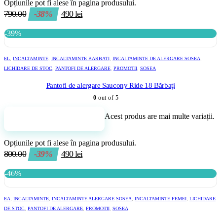
Opțiunile pot fi alese în pagina produsului.
790.00
-38%
490
lei
-39%
EL
,
INCALTAMINTE
,
INCALTAMINTE BARBATI
,
INCALTAMINTE DE ALERGARE SOSEA
,
LICHIDARE DE STOC
,
PANTOFI DE ALERGARE
,
PROMOTII
,
SOSEA
Pantofi de alergare Saucony Ride 18 Bărbați
0
out of 5
Acest produs are mai multe variații.
Adaugă în coș
Opțiunile pot fi alese în pagina produsului.
800.00
-39%
490
lei
-46%
EA
,
INCALTAMINTE
,
INCALTAMINTE ALERGARE SOSEA
,
INCALTAMINTE FEMEI
,
LICHIDARE
DE STOC
,
PANTOFI DE ALERGARE
,
PROMOTII
,
SOSEA