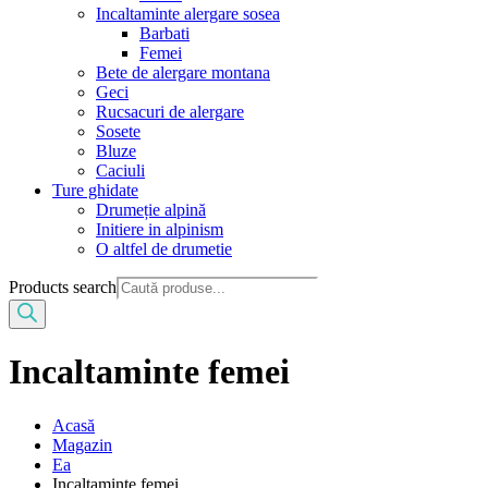
Incaltaminte alergare sosea
Barbati
Femei
Bete de alergare montana
Geci
Rucsacuri de alergare
Sosete
Bluze
Caciuli
Ture ghidate
Drumeție alpină
Initiere in alpinism
O altfel de drumetie
Products search
Incaltaminte femei
Acasă
Magazin
Ea
Incaltaminte femei