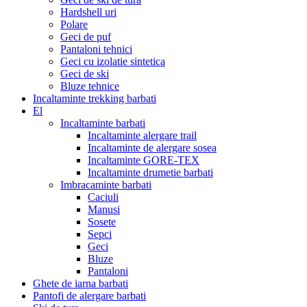
Hardshell uri
Polare
Geci de puf
Pantaloni tehnici
Geci cu izolatie sintetica
Geci de ski
Bluze tehnice
Incaltaminte trekking barbati
El
Incaltaminte barbati
Incaltaminte alergare trail
Incaltaminte de alergare sosea
Incaltaminte GORE-TEX
Incaltaminte drumetie barbati
Imbracaminte barbati
Caciuli
Manusi
Sosete
Sepci
Geci
Bluze
Pantaloni
Ghete de iarna barbati
Pantofi de alergare barbati