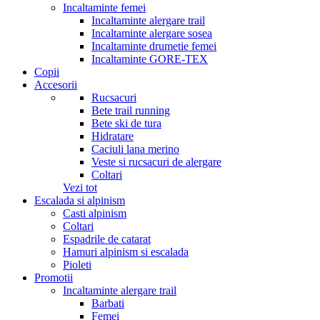
Incaltaminte femei
Incaltaminte alergare trail
Incaltaminte alergare sosea
Incaltaminte drumetie femei
Incaltaminte GORE-TEX
Copii
Accesorii
Rucsacuri
Bete trail running
Bete ski de tura
Hidratare
Caciuli lana merino
Veste si rucsacuri de alergare
Coltari
Vezi tot
Escalada si alpinism
Casti alpinism
Coltari
Espadrile de catarat
Hamuri alpinism si escalada
Pioleti
Promotii
Incaltaminte alergare trail
Barbati
Femei