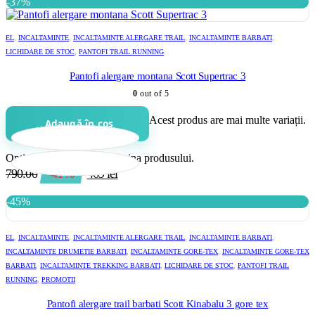
-37%
EL
,
INCALTAMINTE
,
INCALTAMINTE ALERGARE TRAIL
,
INCALTAMINTE BARBATI
,
LICHIDARE DE STOC
,
PANTOFI TRAIL RUNNING
Pantofi alergare montana Scott Supertrac 3
0
out of 5
Acest produs are mai multe variații.
Adaugă în coș
Opțiunile pot fi alese în pagina produsului.
790.00
-41%
469
lei
-45%
EL
,
INCALTAMINTE
,
INCALTAMINTE ALERGARE TRAIL
,
INCALTAMINTE BARBATI
,
INCALTAMINTE DRUMETIE BARBATI
,
INCALTAMINTE GORE-TEX
,
INCALTAMINTE GORE-TEX
BARBATI
,
INCALTAMINTE TREKKING BARBATI
,
LICHIDARE DE STOC
,
PANTOFI TRAIL
RUNNING
,
PROMOTII
Pantofi alergare trail barbati Scott Kinabalu 3 gore tex