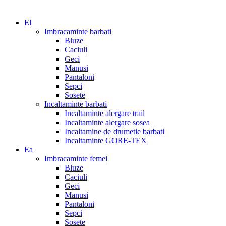
El
Imbracaminte barbati
Bluze
Caciuli
Geci
Manusi
Pantaloni
Sepci
Sosete
Incaltaminte barbati
Incaltaminte alergare trail
Incaltaminte alergare sosea
Incaltamine de drumetie barbati
Incaltaminte GORE-TEX
Ea
Imbracaminte femei
Bluze
Caciuli
Geci
Manusi
Pantaloni
Sepci
Sosete