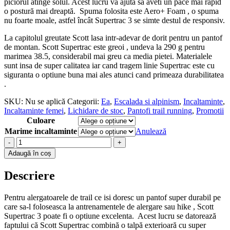
piciorul atinge solul. Acest lucru va ajuta sa aveti un pace mai rapid
o postură mai dreaptă. Spuma folosita este Aero+ Foam , o spuma
nu foarte moale, astfel încât Supertrac 3 se simte destul de responsiv.
La capitolul greutate Scott lasa intr-adevar de dorit pentru un pantof
de montan. Scott Supertrac este greoi , undeva la 290 g pentru
marimea 38.5, considerabil mai greu ca media pietei. Materialele
sunt insa de super calitatea iar cand tragem linie Supertrac este cu
siguranta o optiune buna mai ales atunci cand primeaza durabilitatea
.
SKU:
Nu se aplică
Categorii:
Ea
,
Escalada si alpinism
,
Incaltaminte
,
Incaltaminte femei
,
Lichidare de stoc
,
Pantofi trail running
,
Promotii
Culoare
Marime incaltaminte
Anulează
-
+
Adaugă în coș
Descriere
Pentru alergatoarele de trail ce isi doresc un pantof super durabil pe
care sa-l foloseasca la antrenamentele de alergare sau hike , Scott
Supertrac 3 poate fi o optiune excelenta. Acest lucru se datorează
faptului că Scott Supertrac combină o talpă exterioară cu super