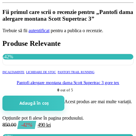
Fii primul care scrii o recenzie pentru „Pantofi dama
alergare montana Scott Supertrac 3”
Trebuie să fii
autentificat
pentru a publica o recenzie.
Produse Relevante
-42%
INCALTAMINTE
,
LICHIDARE DE STOC
,
PANTOFI TRAIL RUNNING
Pantofi alergare montana dama Scott Supertrac 3 gore tex
0
out of 5
Acest produs are mai multe variații.
Adaugă în coș
Opțiunile pot fi alese în pagina produsului.
850.00
-42%
490
lei