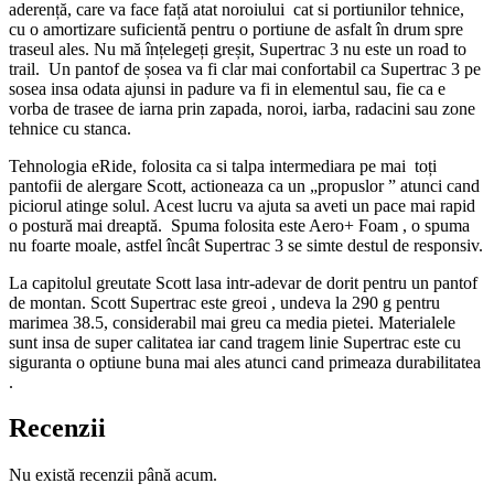
aderență, care va face față atat noroiului cat si portiunilor tehnice,
cu o amortizare suficientă pentru o portiune de asfalt în drum spre
traseul ales. Nu mă înțelegeți greșit, Supertrac 3 nu este un road to
trail. Un pantof de șosea va fi clar mai confortabil ca Supertrac 3 pe
sosea insa odata ajunsi in padure va fi in elementul sau, fie ca e
vorba de trasee de iarna prin zapada, noroi, iarba, radacini sau zone
tehnice cu stanca.
Tehnologia eRide, folosita ca si talpa intermediara pe mai toți
pantofii de alergare Scott, actioneaza ca un „propuslor ” atunci cand
piciorul atinge solul. Acest lucru va ajuta sa aveti un pace mai rapid
o postură mai dreaptă. Spuma folosita este Aero+ Foam , o spuma
nu foarte moale, astfel încât Supertrac 3 se simte destul de responsiv.
La capitolul greutate Scott lasa intr-adevar de dorit pentru un pantof
de montan. Scott Supertrac este greoi , undeva la 290 g pentru
marimea 38.5, considerabil mai greu ca media pietei. Materialele
sunt insa de super calitatea iar cand tragem linie Supertrac este cu
siguranta o optiune buna mai ales atunci cand primeaza durabilitatea
.
Recenzii
Nu există recenzii până acum.