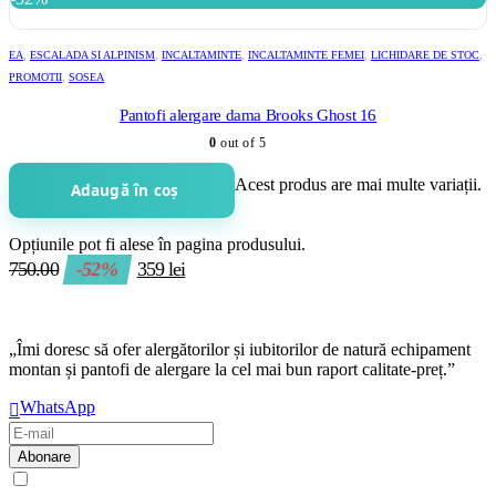
EA
,
ESCALADA SI ALPINISM
,
INCALTAMINTE
,
INCALTAMINTE FEMEI
,
LICHIDARE DE STOC
,
PROMOTII
,
SOSEA
Pantofi alergare dama Brooks Ghost 16
0
out of 5
Acest produs are mai multe variații.
Adaugă în coș
Opțiunile pot fi alese în pagina produsului.
750.00
-52%
359
lei
„Îmi doresc să ofer alergătorilor și iubitorilor de natură echipament
montan și pantofi de alergare la cel mai bun raport calitate-preț.”
WhatsApp
Am citit și sunt de acord cu
regulamentul de prelucrare a datelor