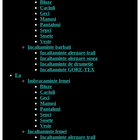
Bluze
Caciuli
Geci
Manusi
Pantaloni
Sepci
Sosete
Veste
Incaltaminte barbati
Incaltaminte alergare trail
Incaltaminte alergare sosea
Incaltaminte de drumetie
Incaltaminte GORE-TEX
Ea
Imbracaminte femei
Bluze
Caciuli
Geci
Manusi
Pantaloni
Sepci
Sosete
Veste
Incaltaminte femei
Incaltaminte alergare trail