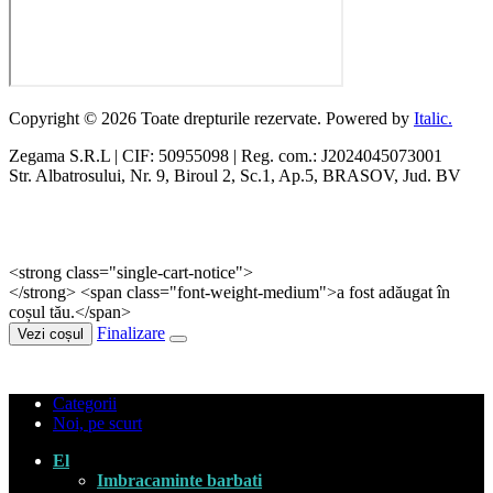
Copyright © 2026 Toate drepturile rezervate. Powered by
Italic.
Zegama S.R.L | CIF: 50955098 | Reg. com.: J2024045073001
Str. Albatrosului, Nr. 9, Biroul 2, Sc.1, Ap.5, BRASOV, Jud. BV
<strong class="single-cart-notice">
</strong> <span class="font-weight-medium">a fost adăugat în
coșul tău.</span>
Finalizare
Vezi coșul
Categorii
Noi, pe scurt
El
Imbracaminte barbati