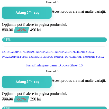
0
out of 5
Acest produs are mai multe variații.
Adaugă în coș
Opțiunile pot fi alese în pagina produsului.
890.00
-45%
490
lei
-51%
EA
,
ESCALADA SI ALPINISM
,
INCALTAMINTE
,
INCALTAMINTE ALERGARE SOSEA
,
INCALTAMINTE FEMEI
,
LICHIDARE DE STOC
,
PANTOFI DE ALERGARE
,
PROMOTII
,
SOSEA
Pantofi alergare dama Brooks Ghost 16
0
out of 5
Acest produs are mai multe variații.
Adaugă în coș
Opțiunile pot fi alese în pagina produsului.
790.00
-51%
390
lei
-52%