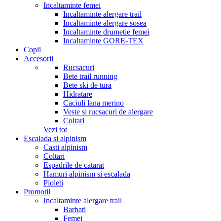
Incaltaminte femei
Incaltaminte alergare trail
Incaltaminte alergare sosea
Incaltaminte drumetie femei
Incaltaminte GORE-TEX
Copii
Accesorii
Rucsacuri
Bete trail running
Bete ski de tura
Hidratare
Caciuli lana merino
Veste si rucsacuri de alergare
Coltari
Vezi tot
Escalada si alpinism
Casti alpinism
Coltari
Espadrile de catarat
Hamuri alpinism si escalada
Pioleti
Promotii
Incaltaminte alergare trail
Barbati
Femei