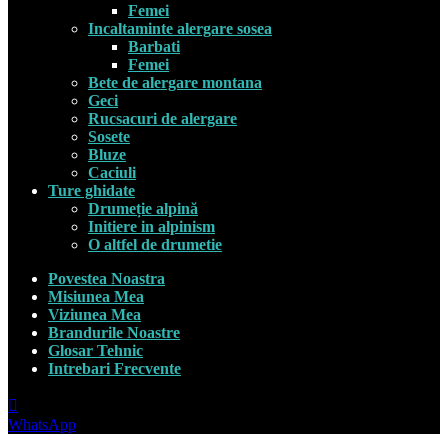
Femei
Incaltaminte alergare sosea
Barbati
Femei
Bete de alergare montana
Geci
Rucsacuri de alergare
Sosete
Bluze
Caciuli
Ture ghidate
Drumeție alpină
Initiere in alpinism
O altfel de drumetie
Povestea Noastra
Misiunea Mea
Viziunea Mea
Brandurile Noastre
Glosar Tehnic
Intrebari Frecvente
WhatsApp