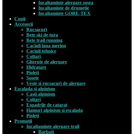
Incaltaminte alergare sosea
Incaltaminte de drumetie
Incaltaminte GORE-TEX
Copii
Accesorii
Rucsacuri
Bete ski de tura
Bete trail running
Caciuli lana merino
Caciuli tehnice
Coltari
Gherute de alergare
Hidratare
Pioleti
Sosete
Veste si rucsacuri de alergare
Escalada si alpinism
Casti alpinism
Coltari
Espadrile de catarat
Hamuri alpinism si escalada
Pioleti
Promotii
Incaltaminte alergare trail
Barbati