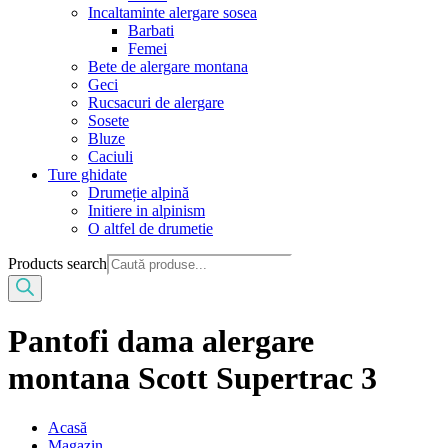
Incaltaminte alergare sosea
Barbati
Femei
Bete de alergare montana
Geci
Rucsacuri de alergare
Sosete
Bluze
Caciuli
Ture ghidate
Drumeție alpină
Initiere in alpinism
O altfel de drumetie
Products search
Pantofi dama alergare
montana Scott Supertrac 3
Acasă
Magazin