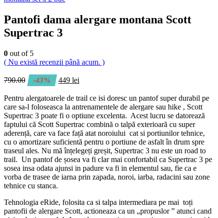
Pantofi dama alergare montana Scott
Supertrac 3
0
out of 5
( Nu există recenzii până acum. )
790.00
-43%
449
lei
Pentru alergatoarele de trail ce isi doresc un pantof super durabil pe
care sa-l foloseasca la antrenamentele de alergare sau hike , Scott
Supertrac 3 poate fi o optiune excelenta. Acest lucru se datorează
faptului că Scott Supertrac combină o talpă exterioară cu super
aderență, care va face față atat noroiului cat si portiunilor tehnice,
cu o amortizare suficientă pentru o portiune de asfalt în drum spre
traseul ales. Nu mă înțelegeți greșit, Supertrac 3 nu este un road to
trail. Un pantof de șosea va fi clar mai confortabil ca Supertrac 3 pe
sosea insa odata ajunsi in padure va fi in elementul sau, fie ca e
vorba de trasee de iarna prin zapada, noroi, iarba, radacini sau zone
tehnice cu stanca.
Tehnologia eRide, folosita ca si talpa intermediara pe mai toți
pantofii de alergare Scott, actioneaza ca un „propuslor ” atunci cand