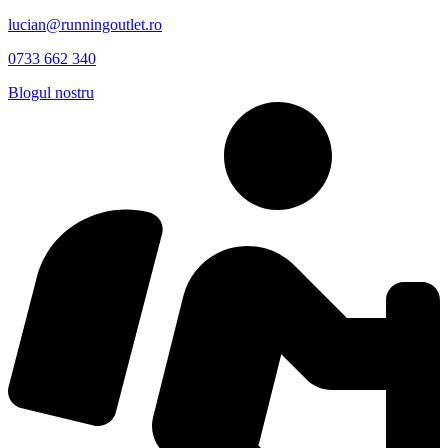
lucian@runningoutlet.ro
0733 662 340
Blogul nostru