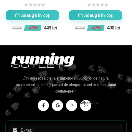
2
tex
0
out of 5
0
out of 5
Adaugă în coș
Adaugă în coș
-43%
449
lei
-42%
490
lei
790.00
850.00
„Îmi doresc să ofer alergătorilor și iubitorilor de natură
echipament montan și pantofi de alergare la cel mai bun raport
calitate-preț.”
WhatsApp