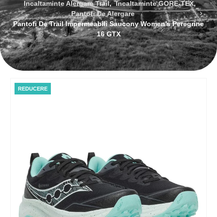
Incaltaminte Alergare Trail
,
Incaltaminte GORE-TEX
,
Pantofi De Alergare
Pantofi De Trail Impermeabili Saucony Women’s Peregrine
16 GTX
REDUCERE