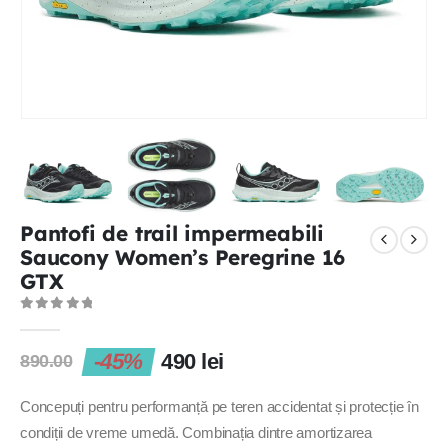
Pantofi de trail impermeabili
Saucony Women’s Peregrine 16
GTX
0
out of 5
-45%
490
lei
890.00
Concepuți pentru performanță pe teren accidentat și protecție în
condiții de vreme umedă. Combinația dintre amortizarea