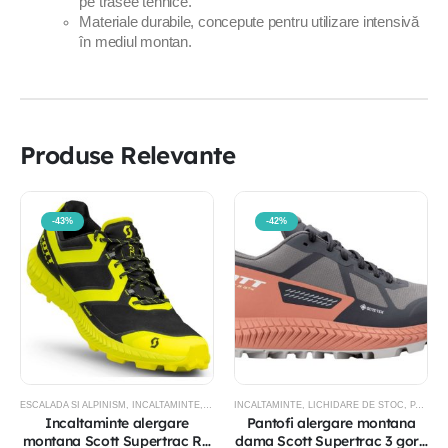
pe trasee tehnice.
Materiale durabile, concepute pentru utilizare intensivă
în mediul montan.
Produse Relevante
-43%
-42%
ESCALADA SI ALPINISM
,
INCALTAMINTE
,
PANTOFI TRAIL RUNNING
INCALTAMINTE
,
LICHIDARE DE STOC
,
PROMOTII
,
PANTOFI TRAIL RUNNING
Incaltaminte alergare
Pantofi alergare montana
montana Scott Supertrac RC
dama Scott Supertrac 3 gore