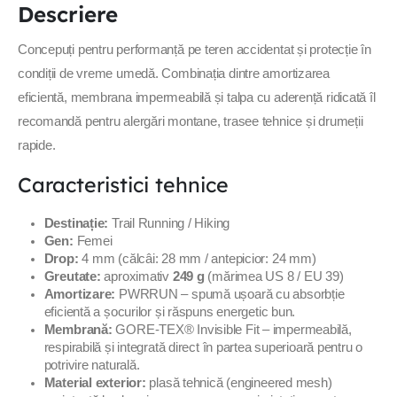
Descriere
Concepuți pentru performanță pe teren accidentat și protecție în
condiții de vreme umedă. Combinația dintre amortizarea
eficientă, membrana impermeabilă și talpa cu aderență ridicată îl
recomandă pentru alergări montane, trasee tehnice și drumeții
rapide.
Caracteristici tehnice
Destinație:
Trail Running / Hiking
Gen:
Femei
Drop:
4 mm (călcâi: 28 mm / antepicior: 24 mm)
Greutate:
aproximativ
249 g
(mărimea US 8 / EU 39)
Amortizare:
PWRRUN – spumă ușoară cu absorbție
eficientă a șocurilor și răspuns energetic bun.
Membrană:
GORE-TEX® Invisible Fit – impermeabilă,
respirabilă și integrată direct în partea superioară pentru o
potrivire naturală.
Material exterior:
plasă tehnică (engineered mesh)