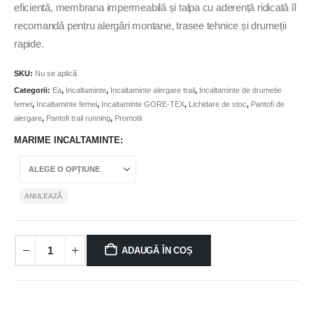
eficientă, membrana impermeabilă și talpa cu aderență ridicată îl
recomandă pentru alergări montane, trasee tehnice și drumeții
rapide.
SKU:
Nu se aplică
Categorii:
Ea
,
Incaltaminte
,
Incaltaminte alergare trail
,
Incaltaminte de drumetie
femei
,
Incaltaminte femei
,
Incaltaminte GORE-TEX
,
Lichidare de stoc
,
Pantofi de
alergare
,
Pantofi trail running
,
Promotii
MARIME INCALTAMINTE
ANULEAZĂ
ADAUGĂ ÎN COȘ