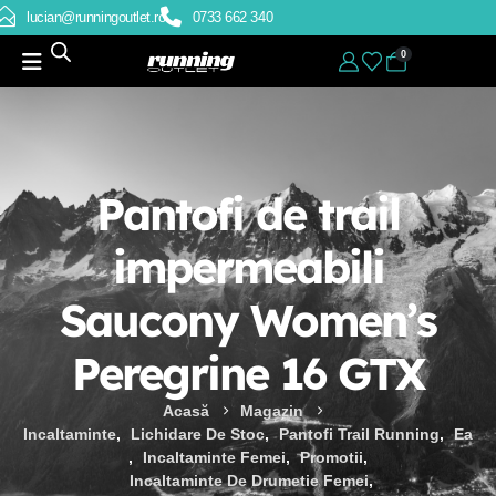
lucian@runningoutlet.ro
0733 662 340
0
Pantofi de trail
impermeabili
Saucony Women’s
Peregrine 16 GTX
Acasă
Magazin
Incaltaminte
,
Lichidare De Stoc
,
Pantofi Trail Running
,
Ea
,
Incaltaminte Femei
,
Promotii
,
Incaltaminte De Drumetie Femei
,