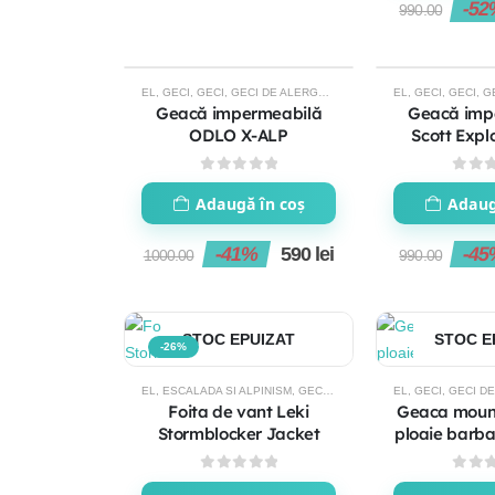
-5
990.00
EL
,
GECI
,
GECI
,
GECI DE ALERGARE
,
GECI DE ALERGARE BARB
EL
,
GECI
,
GECI
,
GE
-41%
-45%
Geacă impermeabilă
Geacă imp
ODLO X-ALP
Scott Explo
Dryo 2.5L
0
out of 5
0
out
Adaugă în coș
Adaug
-41%
590
lei
-4
1000.00
990.00
STOC EPUIZAT
STOC E
-26%
EL
,
ESCALADA SI ALPINISM
,
GECI
,
GECI
,
IMBRACAMINTE BARBA
EL
,
GECI
,
GECI DE
Foita de vant Leki
Geaca mountainbike de
Stormblocker Jacket
ploaie barbati Scott T
St
0
out of 5
0
out