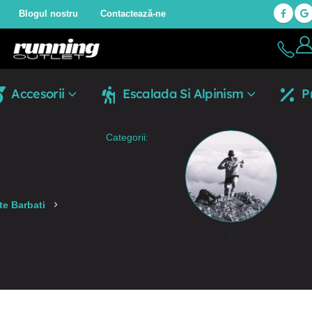
Blogul nostru
Contactează-ne
Accesorii
Escalada Si Alpinism
P
Categorii:
e Barbati
El