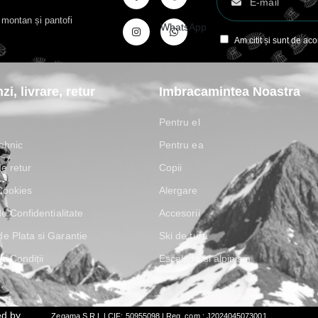
t montan și pantofi
WhatsApp
Am citit și sunt de ac
i, livrare, retur
Imbracamintea Noastra
Pentru el
ehnic
Pentru ea
de retur
Copii
 Cookies
Alergare
de Confidentialitate
Accesorii
e Plata si Garantie
Ski de tura
i Condiții
Escalada si alpinism
ed by
Zegama S.R.L | CIF: 50955098 | Reg. com.: J2024045073001