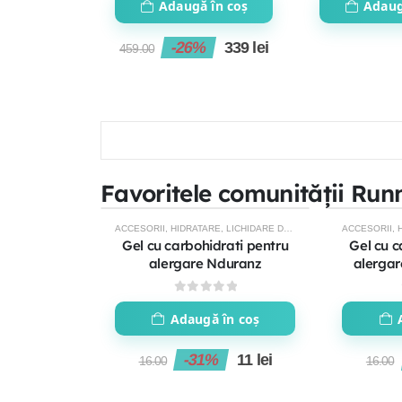
Adaugă în coș
Adaug
-26%
339
lei
459.00
Favoritele comunității Run
ACCESORII
,
HIDRATARE
,
LICHIDARE DE STOC
ACCESORII
,
-31%
-31%
Gel cu carbohidrati pentru
Gel cu c
alergare Nduranz
alerga
0
out of 5
Adaugă în coș
-31%
11
lei
16.00
16.00