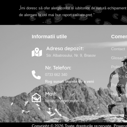
„Îmi doresc să ofer alergătorilor și iubitorilor de natură echipamen
de alergare la cel mai bun raport calitate-preț.”
Informatii utile
Comenz
Adresa depozit:
Contact
Str. Albatrosului, Nr. 9, Brasov
Glosar T
Nr. Telefon:
Politică 
0733 662 340
Politica
Rog sunați înainte de a veni
Politica 
Mail:
Metode d
lucian@runningoutlet.ro
Termeni ș
Copyright © 2026 Toate drepturile rezervate. Power