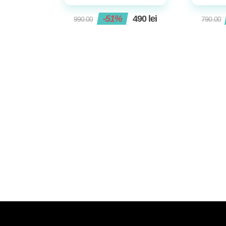
-51%
490
lei
990.00
790.00