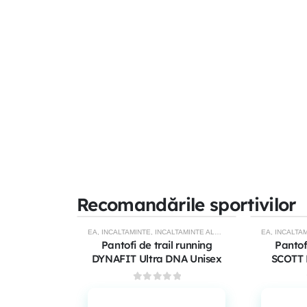
Recomandările sportivilor
EA
,
INCALTAMINTE
,
INCALTAMINTE ALERGARE TRAIL
EA
,
INCALTAMI
,
INCALTA
-51%
-39%
Pantofi de trail running
Pantof
DYNAFIT Ultra DNA Unisex
SCOTT 
0
out of 5
Adaugă în coș