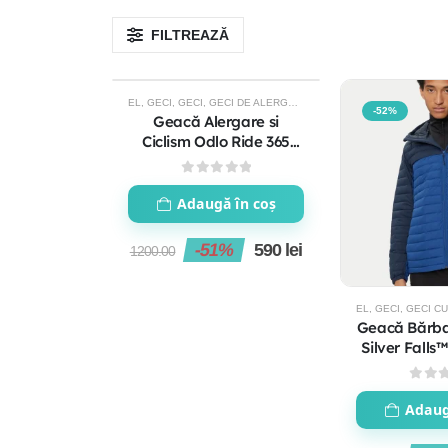
FILTREAZĂ
EL
,
GECI
,
GECI
,
GECI DE ALERGARE
,
GECI DE ALERGARE BARB
-51%
-52%
Geacă Alergare si
Ciclism Odlo Ride 365
Waterproof Bărbați
0
out of 5
Adaugă în coș
-51%
590
lei
1200.00
EL
,
GECI
,
GECI CU I
Geacă Bărba
Silver Falls
Jac
0
out
Adaug