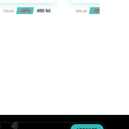
-38%
490
lei
-39%
490
lei
790.00
800.00