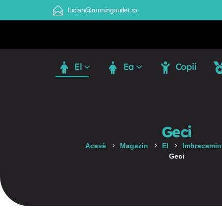
lucian@runningoutlet.ro
El
Ea
Copii
Geci
Acasă
Magazin
El
Imbracamint
Geci