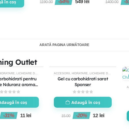
-54%
549
lei
-
ă în coș
1190.00
1400.00
ARATĂ PAGINA URMĂTOARE
ning Outlet
HIDRATARE
,
LICHIDARE DE STOC
ACCESORII
,
HIDRATARE
,
LICHIDARE DE STOC
-20%
arbohidrati pentru
Gel cu carbohidrati sarat
re Nduranz aroma
Sponser
A
lamaie
0
out of 5
0
out of 5
Adaugă în coș
Adaugă în coș
-31%
11
lei
-20%
12
lei
15.00