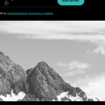
ord cu
regulamentul de prelucrare a datelor