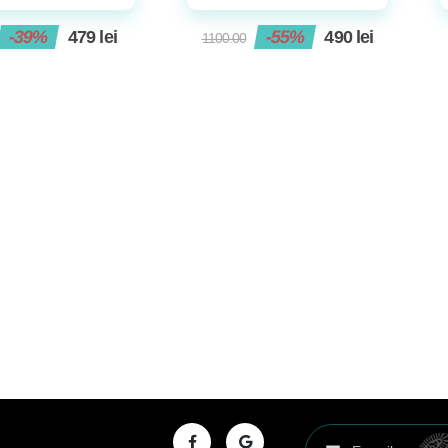
-39%
479
lei
-55%
490
lei
1100.00