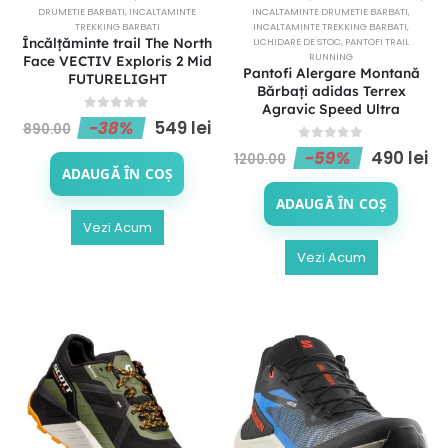
DRUMETIE BARBATI
,
INCALTAMINTE
INCALTAMINTE DRUMETIE BARBATI
,
TREKKING BARBATI
INCALTAMINTE TREKKING BARBATI
,
Încălțăminte trail The North
LICHIDARE DE STOC
,
PANTOFI TRAIL
RUNNING
Face VECTIV Exploris 2 Mid
Pantofi Alergare Montană
FUTURELIGHT
Bărbați adidas Terrex
Agravic Speed Ultra
0
out of 5
-38%
549
lei
890.00
0
out of 5
-59%
490
lei
1200.00
ADAUGĂ ÎN COȘ
ADAUGĂ ÎN COȘ
Vezi Acum
Vezi Acum