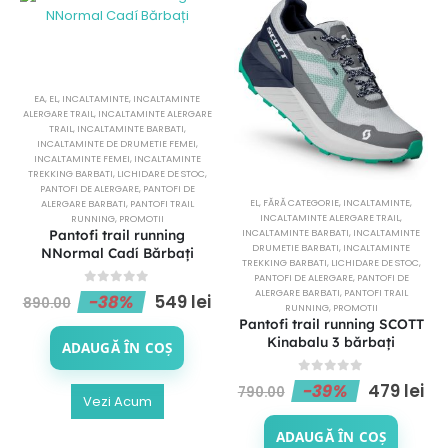
EA
,
EL
,
INCALTAMINTE
,
INCALTAMINTE
ALERGARE TRAIL
,
INCALTAMINTE ALERGARE
TRAIL
,
INCALTAMINTE BARBATI
,
INCALTAMINTE DE DRUMETIE FEMEI
,
INCALTAMINTE FEMEI
,
INCALTAMINTE
TREKKING BARBATI
,
LICHIDARE DE STOC
,
PANTOFI DE ALERGARE
,
PANTOFI DE
EL
,
FĂRĂ CATEGORIE
,
INCALTAMINTE
,
ALERGARE BARBATI
,
PANTOFI TRAIL
INCALTAMINTE ALERGARE TRAIL
,
RUNNING
,
PROMOTII
Pantofi trail running
INCALTAMINTE BARBATI
,
INCALTAMINTE
DRUMETIE BARBATI
,
INCALTAMINTE
NNormal Cadí Bărbați
TREKKING BARBATI
,
LICHIDARE DE STOC
,
PANTOFI DE ALERGARE
,
PANTOFI DE
ALERGARE BARBATI
,
PANTOFI TRAIL
0
out of 5
-38%
549
lei
890.00
RUNNING
,
PROMOTII
Pantofi trail running SCOTT
Kinabalu 3 bărbați
ADAUGĂ ÎN COȘ
0
out of 5
-39%
479
lei
790.00
Vezi Acum
ADAUGĂ ÎN COȘ