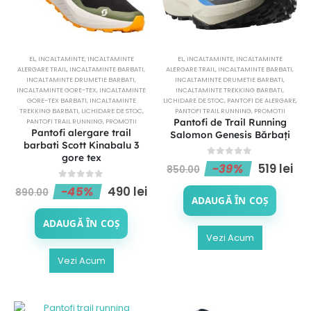
EL
,
INCALTAMINTE
,
INCALTAMINTE
EL
,
INCALTAMINTE
,
INCALTAMINTE
ALERGARE TRAIL
,
INCALTAMINTE BARBATI
,
ALERGARE TRAIL
,
INCALTAMINTE BARBATI
,
INCALTAMINTE DRUMETIE BARBATI
,
INCALTAMINTE DRUMETIE BARBATI
,
INCALTAMINTE GORE-TEX
,
INCALTAMINTE
INCALTAMINTE TREKKING BARBATI
,
GORE-TEX BARBATI
,
INCALTAMINTE
LICHIDARE DE STOC
,
PANTOFI DE ALERGARE
,
TREKKING BARBATI
,
LICHIDARE DE STOC
,
PANTOFI TRAIL RUNNING
,
PROMOTII
Pantofi de Trail Running
PANTOFI TRAIL RUNNING
,
PROMOTII
Pantofi alergare trail
Salomon Genesis Bărbați
barbati Scott Kinabalu 3
gore tex
0
out of 5
-39%
519
lei
850.00
0
out of 5
-45%
490
lei
890.00
ADAUGĂ ÎN COȘ
ADAUGĂ ÎN COȘ
Vezi Acum
Vezi Acum