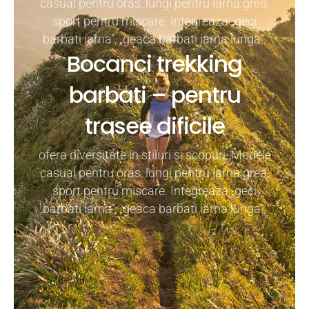
casual pentru oras, lungi pentru iarna grea,
sport pentru miscare. Integreaza „geci
barbati iarna”, „geaca barbati iarna lunga”.
Bocanci trekking
barbati – pentru
trasee dificile
ofera diversitate in stiluri si scopuri. Modele
casual pentru oras, lungi pentru iarna grea,
sport pentru miscare. Integreaza „geci
barbati iarna”, „geaca barbati iarna lunga”.