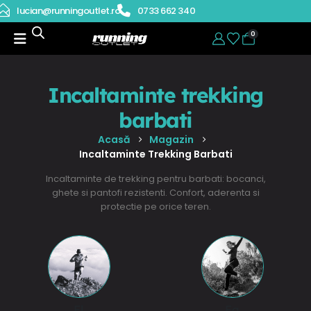
lucian@runningoutlet.ro
0733 662 340
0
Incaltaminte trekking
barbati
Acasă
Magazin
Incaltaminte Trekking Barbati
Incaltaminte de trekking pentru barbati: bocanci,
ghete si pantofi rezistenti. Confort, aderenta si
protectie pe orice teren.
El
Ea