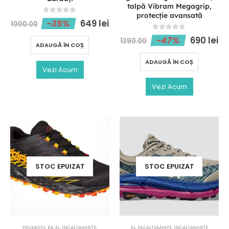
talpă Vibram Megagrip,
protecţie avansată
0
out of 5
-35%
649
lei
1000.00
0
out of 5
-47%
690
lei
1290.00
ADAUGĂ ÎN COȘ
ADAUGĂ ÎN COȘ
Vezi Acum
Vezi Acum
STOC EPUIZAT
STOC EPUIZAT
PROMOTII
,
EA
,
EL
,
INCALTAMINTE
,
EL
,
INCALTAMINTE
,
INCALTAMINTE