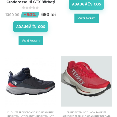
Crodarossa Hi GTX Bărbați
ADAUGĂ ÎN COȘ
0
out of 5
-50%
690
lei
1390.00
Vezi Acum
ADAUGĂ ÎN COȘ
Vezi Acum
EL
,
GHETE TREI SEZOANE
,
INCALTAMINTE
,
EL
,
INCALTAMINTE
,
INCALTAMINTE
INCALTAMINTE BARBATI
,
INCALTAMINTE
ALERGARE TRAIL
,
INCALTAMINTE BARBATI
,