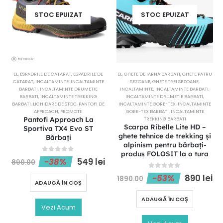
STOC EPUIZAT
STOC EPUIZAT
EL
,
ESPADRILE DE CATARAT
,
ESPADRILE DE
EL
,
GHETE DE IARNA BARBATI
,
GHETE PATRU
CATARAT
,
INCALTAMINTE
,
INCALTAMINTE
SEZOANE
,
GHETE TREI SEZOANE
,
BARBATI
,
INCALTAMINTE DRUMETIE
INCALTAMINTE
,
INCALTAMINTE BARBATI
,
BARBATI
,
INCALTAMINTE TREKKING
INCALTAMINTE DRUMETIE BARBATI
,
BARBATI
,
LICHIDARE DE STOC
,
PANTOFI DE
INCALTAMINTE GORE-TEX
,
INCALTAMINTE
APPROACH
,
PROMOTII
GORE-TEX BARBATI
,
INCALTAMINTE
Pantofi Approach La
TREKKING BARBATI
Scarpa Ribelle Lite HD –
Sportiva TX4 Evo ST
ghete tehnice de trekking și
Bărbați
alpinism pentru bărbați-
produs FOLOSIT la o tura
0
out of 5
-38%
549
lei
890.00
0
out of 5
-53%
890
lei
1890.00
ADAUGĂ ÎN COȘ
ADAUGĂ ÎN COȘ
Vezi Acum