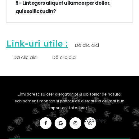
5 - Lintegers aliquet ullamcorper dollor,
quis sollic tudin?
Link-uri utile :
Dă clic aici
Dă clic aici
Dă clic aici
„Îmi doresc să ofer alergătorilor și iubitorilor de natură
echipament montan și pantofi de alergare la cel mai bun
raport calitate-preț.”
WhatsApp