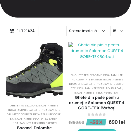
FILTREAZĂ
EL
,
GHETE TREI SEZOANE
,
INCALTAMINTE
,
INCALTAMINTE BARBATI
,
INCALTAMINTE
DRUMETIE BARBATI
,
INCALTAMINTE GORE-
TEX
,
INCALTAMINTE GORE-TEX BARBATI
,
INCALTAMINTE TREKKING BARBATI
Ghete din piele pentru
drumeție Salomon QUEST 4
GHETE TREI SEZOANE
,
INCALTAMINTE
,
GORE-TEX Bărbați
INCALTAMINTE BARBATI
,
INCALTAMINTE
DRUMETIE BARBATI
,
INCALTAMINTE GORE-
TEX
,
INCALTAMINTE GORE-TEX BARBATI
,
0
out of 5
-50%
690
lei
1390.00
INCALTAMINTE TREKKING BARBATI
Bocanci Dolomite