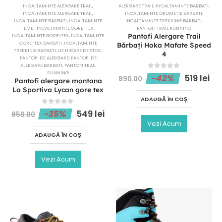
INCALTAMINTE ALERGARE TRAIL
,
ALERGARE TRAIL
,
INCALTAMINTE BARBATI
,
INCALTAMINTE ALERGARE TRAIL
,
INCALTAMINTE DRUMETIE BARBATI
,
INCALTAMINTE BARBATI
,
INCALTAMINTE
INCALTAMINTE TREKKING BARBATI
,
FEMEI
,
INCALTAMINTE GORE-TEX
,
PANTOFI TRAIL RUNNING
Pantofi Alergare Trail
INCALTAMINTE GORE-TEX
,
INCALTAMINTE
GORE-TEX BARBATI
,
INCALTAMINTE
Bărbați Hoka Mafate Speed
TREKKING BARBATI
,
LICHIDARE DE STOC
,
4
PANTOFI DE ALERGARE
,
PANTOFI DE
ALERGARE BARBATI
,
PANTOFI TRAIL
RUNNING
0
out of 5
-42%
519
lei
890.00
Pantofi alergare montana
La Sportiva Lycan gore tex
ADAUGĂ ÎN COȘ
0
out of 5
-35%
549
lei
850.00
Vezi Acum
ADAUGĂ ÎN COȘ
Vezi Acum