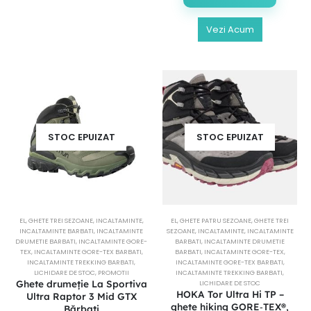
Vezi Acum
STOC EPUIZAT
STOC EPUIZAT
EL
,
GHETE TREI SEZOANE
,
INCALTAMINTE
,
EL
,
GHETE PATRU SEZOANE
,
GHETE TREI
INCALTAMINTE BARBATI
,
INCALTAMINTE
SEZOANE
,
INCALTAMINTE
,
INCALTAMINTE
DRUMETIE BARBATI
,
INCALTAMINTE GORE-
BARBATI
,
INCALTAMINTE DRUMETIE
TEX
,
INCALTAMINTE GORE-TEX BARBATI
,
BARBATI
,
INCALTAMINTE GORE-TEX
,
INCALTAMINTE TREKKING BARBATI
,
INCALTAMINTE GORE-TEX BARBATI
,
LICHIDARE DE STOC
,
PROMOTII
INCALTAMINTE TREKKING BARBATI
,
Ghete drumeție La Sportiva
LICHIDARE DE STOC
HOKA Tor Ultra Hi TP –
Ultra Raptor 3 Mid GTX
ghete hiking GORE‑TEX®,
Bărbați