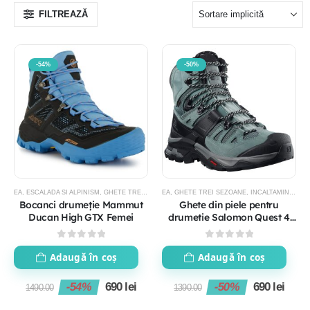
FILTREAZĂ
-54%
-50%
EA
,
ESCALADA SI ALPINISM
,
GHETE TREI SEZOANE
EA
,
GHETE TREI SEZOANE
,
INCALTAMINTE
,
INCALTAMINTE DE DRUM
,
INCALTAMINTE
,
IN
Bocanci drumeție Mammut
Ghete din piele pentru
Ducan High GTX Femei
drumetie Salomon Quest 4
GTX Femei
0
out of 5
0
out of 5
Adaugă în coș
Adaugă în coș
-54%
690
lei
-50%
690
lei
1490.00
1390.00