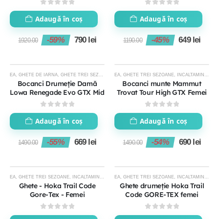
0
out of 5
0
out of 5
Adaugă în coș
Adaugă în coș
-59%
790
lei
-45%
649
lei
1920.00
1190.00
STOC EPUIZAT
STOC EPUIZAT
EA
,
GHETE DE IARNA
,
GHETE TREI SEZOANE
,
INCALTAMINTE
EA
,
GHETE TREI SEZOANE
,
INCALTAMINTE DE DRUMETIE
,
INCALTAMINTE
,
IN
-55%
-54%
Bocanci Drumeție Damă
Bocanci munte Mammut
Lowa Renegade Evo GTX Mid
Trovat Tour High GTX Femei
0
out of 5
0
out of 5
Adaugă în coș
Adaugă în coș
-55%
669
lei
-54%
690
lei
1490.00
1490.00
STOC EPUIZAT
STOC EPUIZAT
EA
,
GHETE TREI SEZOANE
,
INCALTAMINTE
,
INCALTAMINTE DE DRUMETIE FEMEI
EA
,
GHETE TREI SEZOANE
,
INCALTAMINTE
,
INCALTAMI
,
IN
-45%
-41%
Ghete - Hoka Trail Code
Ghete drumeție Hoka Trail
Gore-Tex - Femei
Code GORE-TEX femei
0
out of 5
0
out of 5