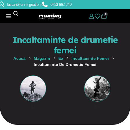
lucian@runningoutlet.ro
0733 662 340
0
Incaltaminte de drumetie
femei
Acasă
Magazin
Ea
Incaltaminte Femei
Incaltaminte De Drumetie Femei
El
Ea