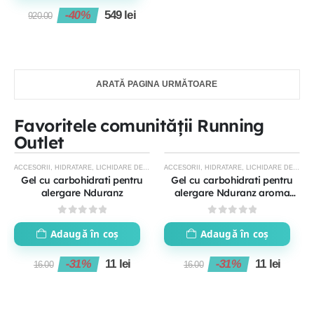
-40%
549
lei
920.00
ARATĂ PAGINA URMĂTOARE
Favoritele comunității Running
Outlet
ACCESORII
,
HIDRATARE
,
LICHIDARE DE STOC
ACCESORII
,
HIDRATARE
,
LICHIDARE DE STOC
-31%
-31%
Gel cu carbohidrati pentru
Gel cu carbohidrati pentru
alergare Nduranz
alergare Nduranz aroma
lamaie
0
out of 5
0
out of 5
Adaugă în coș
Adaugă în coș
-31%
11
lei
-31%
11
lei
16.00
16.00