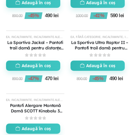
Adaugă în coș
Adaugă în coș
-45%
490
lei
-41%
590
lei
890.00
1000.00
STOC EPUIZAT
STOC EPUIZAT
EA
,
INCALTAMINTE
,
INCALTAMINTE ALERGARE TRAIL
EA
,
FĂRĂ CATEGORIE
,
INCALTAMINTE DE DRUMETIE FEMEI
,
INCALTAMINTE
,
INCALTAMINTE ALERGARE TRAIL
,
-47%
-45%
La Sportiva Jackal – Pantofi
La Sportiva Ultra Raptor II –
trail damă pentru distanțe
Pantofi trail damă pentru
lungi
teren tehnic
0
out of 5
0
out of 5
Adaugă în coș
Adaugă în coș
-47%
470
lei
-45%
490
lei
890.00
890.00
STOC EPUIZAT
EA
,
INCALTAMINTE
,
INCALTAMINTE ALERGARE TRAIL
,
INCALTAMINTE DE DRUMETIE FEMEI
,
-40%
Pantofi Alergare Montană
Damă SCOTT Kinabalu 3
Gore-Tex – Performanță și
Impermeabilitate
0
out of 5
Adaugă în coș