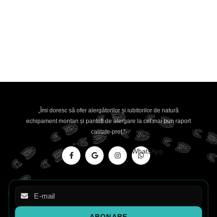
„Îmi doresc să ofer alergătorilor și iubitorilor de natură
echipament montan și pantofi de alergare la cel mai bun raport
calitate-preț.”
WhatsApp