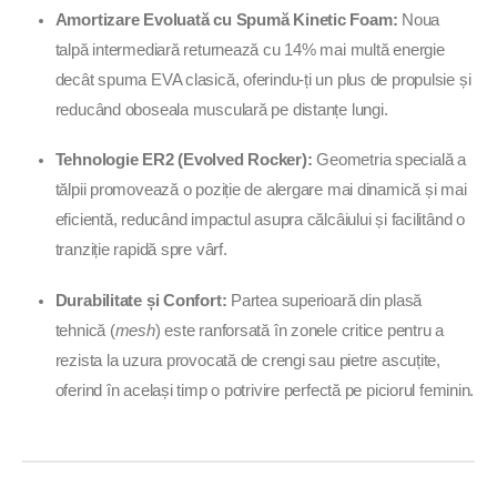
Amortizare Evoluată cu Spumă Kinetic Foam:
Noua
Tehnologie Talpă Intermediară:
Kinetic Foam & ER2
talpă intermediară returnează cu 14% mai multă energie
– Evolved Rocker Technology.
decât spuma EVA clasică, oferindu-ți un plus de propulsie și
Tip Aderență:
Versatile Traction (crampoane
reducând oboseala musculară pe distanțe lungi.
optimizate pentru teren mixt).
Tehnologie ER2 (Evolved Rocker):
Geometria specială a
Material Superior:
Mesh respirabil cu protecții TPU
tălpii promovează o poziție de alergare mai dinamică și mai
(vârf ranforsat împotriva loviturilor).
eficientă, reducând impactul asupra călcâiului și facilitând o
tranziție rapidă spre vârf.
Drop:
7 mm (Garantează echilibrul ideal între
amortizare și stabilitate).
Durabilitate și Confort:
Partea superioară din plasă
tehnică (
mesh
) este ranforsată în zonele critice pentru a
Greutate:
Aprox. 300g / pantof (design ultra-ușor
rezista la uzura provocată de crengi sau pietre ascuțite,
pentru performanță).
oferind în același timp o potrivire perfectă pe piciorul feminin.