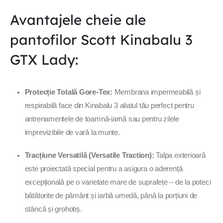
Avantajele cheie ale
Tehnologie ER2 (Evolved Rocker):
Geometria specială a
tălpii promovează o poziție de alergare mai dinamică și mai
pantofilor Scott Kinabalu 3
eficientă, reducând impactul asupra călcâiului și facilitând o
GTX Lady:
tranziție rapidă spre vârf.
Durabilitate și Confort:
Partea superioară din plasă
Protecție Totală Gore-Tex:
Membrana impermeabilă și
tehnică (
mesh
) este ranforsată în zonele critice pentru a
respirabilă face din Kinabalu 3 aliatul tău perfect pentru
rezista la uzura provocată de crengi sau pietre ascuțite,
antrenamentele de toamnă-iarnă sau pentru zilele
oferind în același timp o potrivire perfectă pe piciorul feminin.
imprevizibile de vară la munte.
Specificații Tehnice:
Tracțiune Versatilă (Versatile Traction):
Talpa exterioară
este proiectată special pentru a asigura o aderență
Destinație:
Trail running, alergare montană, fast-hiking,
excepțională pe o varietate mare de suprafețe – de la poteci
antrenamente outdoor.
bătătorite de pământ și iarbă umedă, până la porțiuni de
stâncă și grohotiș.
Membrană:
GORE-TEX (impermeabilitate totală).