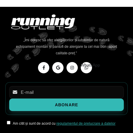
„Îmi doresc să ofer alergătorilor și iubitorilor de natură
echipament montan și pantofi de alergare la cel mai bun raport
calitate-preț.”
WhatsApp
Am citit și sunt de acord cu
regulamentul de prelucrare a datelor