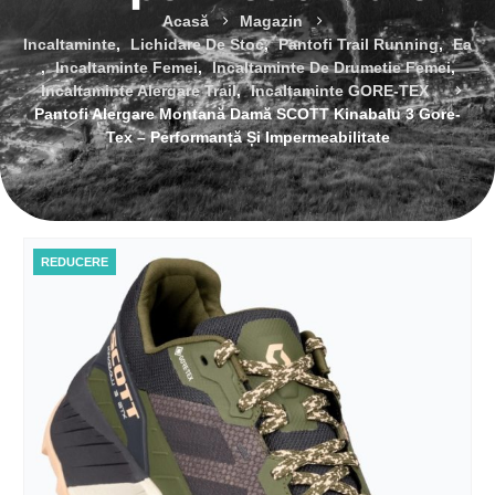
Acasă
Magazin
Incaltaminte
,
Lichidare De Stoc
,
Pantofi Trail Running
,
Ea
,
Incaltaminte Femei
,
Incaltaminte De Drumetie Femei
,
Incaltaminte Alergare Trail
,
Incaltaminte GORE-TEX
Pantofi Alergare Montană Damă SCOTT Kinabalu 3 Gore-
Tex – Performanță Și Impermeabilitate
REDUCERE