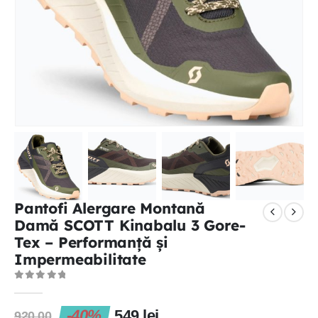
Pantofi Alergare Montană
Damă SCOTT Kinabalu 3 Gore-
Tex – Performanță și
Impermeabilitate
0
out of 5
-40%
549
lei
920.00