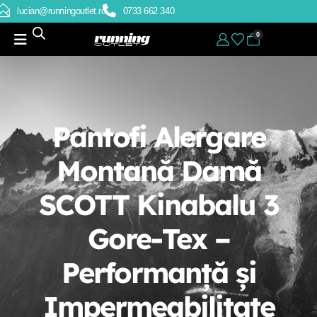
lucian@runningoutlet.ro
0733 662 340
0
Pantofi Alergare
Montană Damă
SCOTT Kinabalu 3
Gore-Tex –
Performanță și
Impermeabilitate