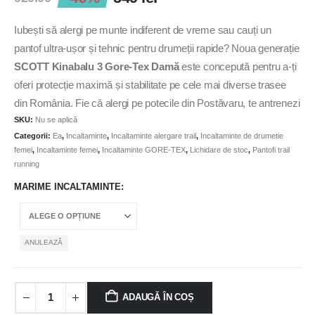
Iubești să alergi pe munte indiferent de vreme sau cauți un
pantof ultra-ușor și tehnic pentru drumeții rapide? Noua generație
SCOTT Kinabalu 3 Gore-Tex Damă
este concepută pentru a-ți
oferi protecție maximă și stabilitate pe cele mai diverse trasee
din România. Fie că alergi pe potecile din Postăvaru, te antrenezi
SKU:
Nu se aplică
în condiții de noroi și ploaie sau abordezi porțiuni tehnice de trail,
Categorii:
Ea
,
Incaltaminte
,
Incaltaminte alergare trail
,
Incaltaminte de drumetie
acești pantofi de alergare montană îți garantează picioare uscate
femei
,
Incaltaminte femei
,
Incaltaminte GORE-TEX
,
Lichidare de stoc
,
Pantofi trail
și o aderență de neegalat.
running
MARIME INCALTAMINTE
Datorită membranei legendare
Gore-Tex
, pantoful blochează
complet pătrunderea apei (ploaie, zăpadă, rouă) la interior, dar
permite evaporarea eficientă a transpirației, asigurând un climat
ANULEAZĂ
optim chiar și în timpul efortului intens.
Avantajele cheie ale
ADAUGĂ ÎN COȘ
pantofilor Scott Kinabalu 3