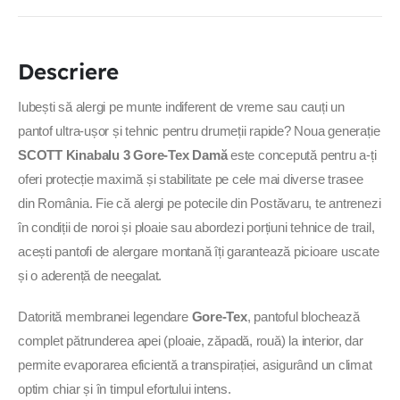
GTX Lady:
Descriere
Protecție Totală Gore-Tex:
Membrana impermeabilă și
Iubești să alergi pe munte indiferent de vreme sau cauți un
respirabilă face din Kinabalu 3 aliatul tău perfect pentru
pantof ultra-ușor și tehnic pentru drumeții rapide? Noua generație
antrenamentele de toamnă-iarnă sau pentru zilele
imprevizibile de vară la munte.
SCOTT Kinabalu 3 Gore-Tex Damă
este concepută pentru a-ți
oferi protecție maximă și stabilitate pe cele mai diverse trasee
Tracțiune Versatilă (Versatile Traction):
Talpa exterioară
din România. Fie că alergi pe potecile din Postăvaru, te antrenezi
este proiectată special pentru a asigura o aderență
în condiții de noroi și ploaie sau abordezi porțiuni tehnice de trail,
excepțională pe o varietate mare de suprafețe – de la poteci
acești pantofi de alergare montană îți garantează picioare uscate
bătătorite de pământ și iarbă umedă, până la porțiuni de
și o aderență de neegalat.
stâncă și grohotiș.
Datorită membranei legendare
Gore-Tex
, pantoful blochează
Amortizare Evoluată cu Spumă Kinetic Foam:
Noua
complet pătrunderea apei (ploaie, zăpadă, rouă) la interior, dar
talpă intermediară returnează cu 14% mai multă energie
permite evaporarea eficientă a transpirației, asigurând un climat
decât spuma EVA clasică, oferindu-ți un plus de propulsie și
optim chiar și în timpul efortului intens.
reducând oboseala musculară pe distanțe lungi.