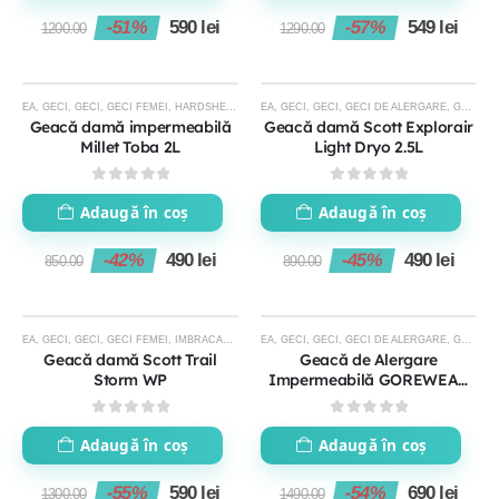
-51%
590
lei
-57%
549
lei
1200.00
1290.00
EA
,
GECI
,
GECI
,
GECI FEMEI
,
HARDSHELL URI
,
EA
IMBRACAMINTE FEMEI
,
GECI
,
GECI
,
GECI DE ALERGARE
,
IMBRACAMINTE TEH
,
GECI FEMEI
-42%
-45%
Geacă damă impermeabilă
Geacă damă Scott Explorair
Millet Toba 2L
Light Dryo 2.5L
0
out of 5
0
out of 5
Adaugă în coș
Adaugă în coș
-42%
490
lei
-45%
490
lei
850.00
890.00
EA
,
GECI
,
GECI
,
GECI FEMEI
,
IMBRACAMINTE FEMEI
EA
,
GECI
,
PROMOTII
,
GECI
,
GECI DE ALERGARE
,
GECI FEMEI
-55%
-54%
Geacă damă Scott Trail
Geacă de Alergare
Storm WP
Impermeabilă GOREWEAR
CONCURVE GORE-TEX
Damă
0
out of 5
0
out of 5
Adaugă în coș
Adaugă în coș
-55%
590
lei
-54%
690
lei
1300.00
1490.00