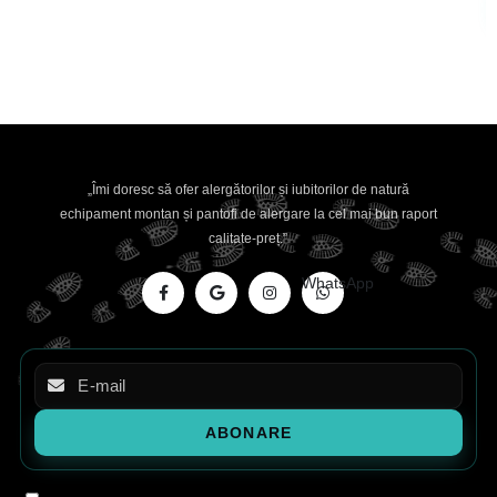
„Îmi doresc să ofer alergătorilor și iubitorilor de natură
echipament montan și pantofi de alergare la cel mai bun raport
calitate-preț.”
WhatsApp