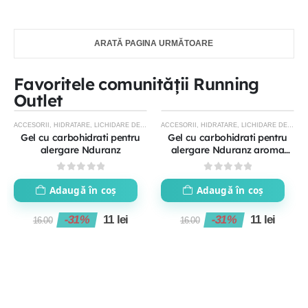
ARATĂ PAGINA URMĂTOARE
Favoritele comunității Running
Outlet
ACCESORII
,
HIDRATARE
,
LICHIDARE DE STOC
ACCESORII
,
HIDRATARE
,
LICHIDARE DE STOC
-31%
-31%
Gel cu carbohidrati pentru
Gel cu carbohidrati pentru
alergare Nduranz
alergare Nduranz aroma
lamaie
0
out of 5
0
out of 5
Adaugă în coș
Adaugă în coș
-31%
11
lei
-31%
11
lei
16.00
16.00