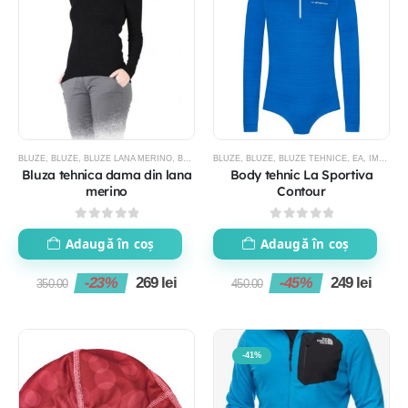
BLUZE
,
BLUZE
,
BLUZE LANA MERINO
,
BLUZE TEHNICE
BLUZE
,
,
BLUZE
EA
,
ESCALADA SI ALPINISM
,
BLUZE TEHNICE
,
EA
,
,
IMBRACAMINTE FEMEI
IMBRACA
Bluza tehnica dama din lana
Body tehnic La Sportiva
merino
Contour
0
out of 5
0
out of 5
Adaugă în coș
Adaugă în coș
-23%
269
lei
-45%
249
lei
350.00
450.00
-41%