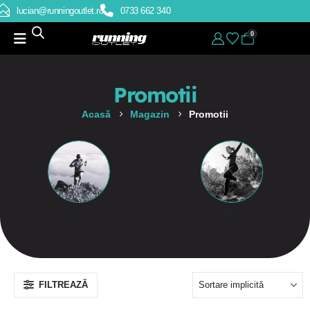
lucian@runningoutlet.ro
0733 662 340
0
Promotii
Acasă
Magazin
Promotii
El
Ea
FILTREAZĂ