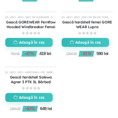
EA
,
GECI
,
GECI
,
GECI DE ALERGARE
,
GECI FEMEI
EA
,
,
GECI
IMBRACAMINTE FEMEI
,
GECI
,
GECI DE SKI DE TURA
,
IMBRACAMINTE T
,
HARDS
-47%
-51%
Geacă GOREWEAR Fernflow
Geacă hardshell femei GORE
Hooded Windbreaker Femei
WEAR Lupra
0
out of 5
0
out of 5
Adaugă în coș
Adaugă în coș
-47%
419
lei
-51%
590
lei
790.00
1200.00
EL
,
GECI
,
GECI
,
HARDSHELL URI
,
IMBRACAMINTE BARBATI
,
IMBRACAMINTE TEHNICA
,
PROM
-53%
Geacă hardshell Salewa
Agner 3 PTX 3L Bărbați
0
out of 5
Adaugă în coș
-53%
649
lei
1390.00