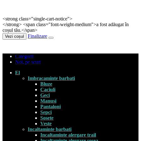
<strong class="single-cart-notice">
</strong> <span class="font-weight-medium">a fost adăugat în
coșul tău.</span>
Finalizare
Vezi coșul
Categorii
Noi, pe scurt
El
Imbracaminte barbati
Bluze
Caciuli
Geci
Manusi
Pantaloni
Sepci
Sosete
Veste
Incaltaminte barbati
Incaltaminte alergare trail
Incaltaminte alergare sosea