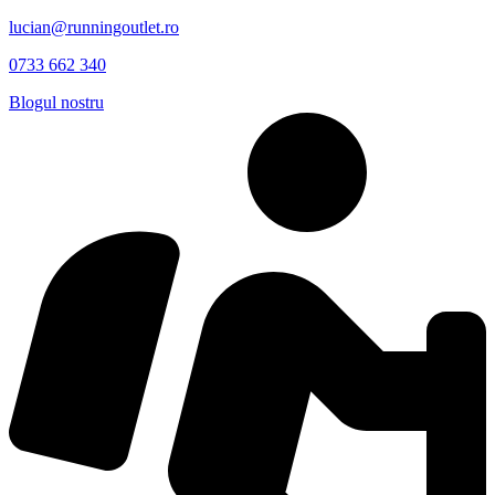
lucian@runningoutlet.ro
0733 662 340
Blogul nostru