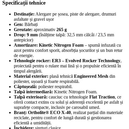
Specificații tehnice
Destinație:
Alergare pe șosea, piste de alergare, drumuri
asfaltate și gravel ușor
Gen:
Bărbați
Greutate:
aproximativ
265 g
Drop:
9 mm
(înălțime talpă: 32,5 mm călcâi / 23,5 mm
antepicior)
Amortizare:
Kinetic Nitrogen Foam
– spumă infuzată cu
azot pentru confort sporit, absorbția șocurilor și un bun retur
de energie.
Tehnologie rocker:
ER3 – Evolved Rocker Technology
,
proiectată pentru o rulare mai lină și o propulsie eficientă în
timpul alergării.
Material exterior:
plasă tehnică
Engineered Mesh
din
poliester, ușoară și foarte respirabilă.
Căptușeală:
poliester respirabil.
Talpă intermediară:
Kinetic Nitrogen Foam.
Talpă exterioară:
cauciuc cu tehnologie
Flat Traction
, ce
oferă contact extins cu solul și aderență excelentă pe asfalt și
suprafețe compacte, inclusiv pe carosabil umed.
Branț:
Ortholite® ECO X-40
, realizat parțial din materiale
reciclate, pentru confort de lungă durată și gestionarea
eficientă a umidității.
Închidere:
șireturi clasice.