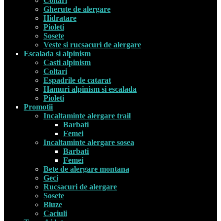
Coltari
Gherute de alergare
Hidratare
Pioleti
Sosete
Veste si rucsacuri de alergare
Escalada si alpinism
Casti alpinism
Coltari
Espadrile de catarat
Hamuri alpinism si escalada
Pioleti
Promotii
Incaltaminte alergare trail
Barbati
Femei
Incaltaminte alergare sosea
Barbati
Femei
Bete de alergare montana
Geci
Rucsacuri de alergare
Sosete
Bluze
Caciuli