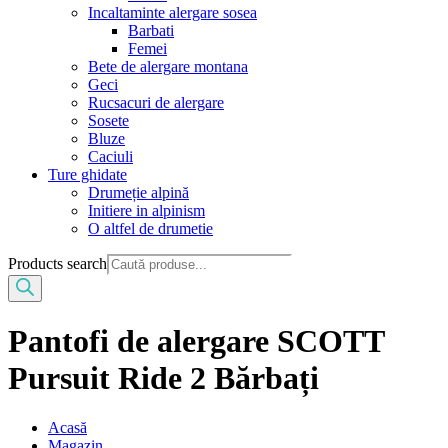
Incaltaminte alergare sosea
Barbati
Femei
Bete de alergare montana
Geci
Rucsacuri de alergare
Sosete
Bluze
Caciuli
Ture ghidate
Drumeție alpină
Initiere in alpinism
O altfel de drumetie
Products search
Pantofi de alergare SCOTT
Pursuit Ride 2 Bărbați
Acasă
Magazin