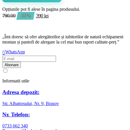
Opțiunile pot fi alese în pagina produsului.
790.00
-51%
390
lei
„Îmi doresc să ofer alergătorilor și iubitorilor de natură echipament
montan și pantofi de alergare la cel mai bun raport calitate-preț.”
WhatsApp
Am citit și sunt de acord cu
regulamentul de prelucrare a datelor
Informatii utile
Adresa depozit:
Str. Albatrosului, Nr. 9, Brasov
Nr. Telefon:
0733 662 340