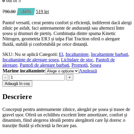
0
out of 5
790.00
-34%
519
lei
Pantof versatil, creat pentru confort și eficiență, indiferent dacă alergi
zilnic pe asfalt, faci antrenamente de anduranță sau alternezi între
șosea și drumuri de pietriș. Combinația dintre spuma Kinetic
Nitrogen, geometria ER3 și talpa Flat Traction oferă o alergare
fluidă, stabilă și confortabilă pe orice distanță.
SKU:
Nu se aplică
Categorii:
El
,
Incaltaminte
,
Incaltaminte barbati
,
Incaltaminte de alergare sosea
,
Lichidare de stoc
,
Pantofi de
alergare
,
Pantofi de alergare barbati
,
Promotii
,
Sosea
Marime incaltaminte
Anulează
-
+
Adaugă în coș
Descriere
Concepuți pentru antrenamente zilnice, alergări pe șosea și trasee de
gravel ușor. Oferă un echilibru excelent între amortizare, confort și
dinamism, fiind alegerea ideală pentru alergătorii care își doresc o
tranziție fluidă și eficiență la fiecare pas.