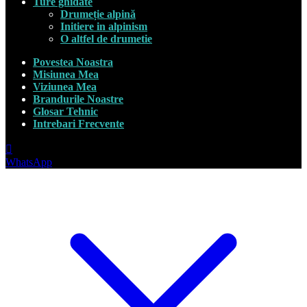
Ture ghidate
Drumeție alpină
Initiere in alpinism
O altfel de drumetie
Povestea Noastra
Misiunea Mea
Viziunea Mea
Brandurile Noastre
Glosar Tehnic
Intrebari Frecvente
WhatsApp