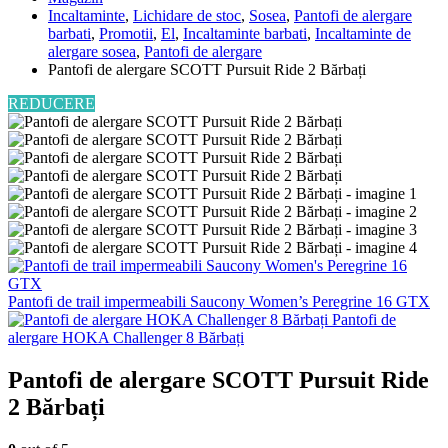
Incaltaminte
,
Lichidare de stoc
,
Sosea
,
Pantofi de alergare
barbati
,
Promotii
,
El
,
Incaltaminte barbati
,
Incaltaminte de
alergare sosea
,
Pantofi de alergare
Pantofi de alergare SCOTT Pursuit Ride 2 Bărbați
REDUCERE
Pantofi de trail impermeabili Saucony Women’s Peregrine 16 GTX
Pantofi de
alergare HOKA Challenger 8 Bărbați
Pantofi de alergare SCOTT Pursuit Ride
2 Bărbați