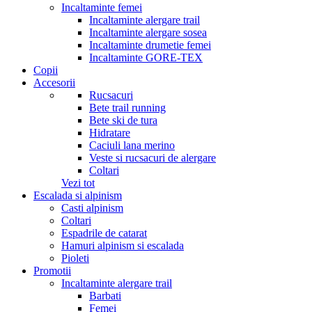
Incaltaminte femei
Incaltaminte alergare trail
Incaltaminte alergare sosea
Incaltaminte drumetie femei
Incaltaminte GORE-TEX
Copii
Accesorii
Rucsacuri
Bete trail running
Bete ski de tura
Hidratare
Caciuli lana merino
Veste si rucsacuri de alergare
Coltari
Vezi tot
Escalada si alpinism
Casti alpinism
Coltari
Espadrile de catarat
Hamuri alpinism si escalada
Pioleti
Promotii
Incaltaminte alergare trail
Barbati
Femei