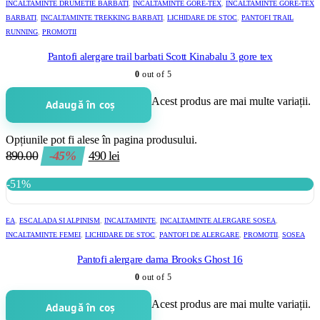
INCALTAMINTE DRUMETIE BARBATI
,
INCALTAMINTE GORE-TEX
,
INCALTAMINTE GORE-TEX
BARBATI
,
INCALTAMINTE TREKKING BARBATI
,
LICHIDARE DE STOC
,
PANTOFI TRAIL
RUNNING
,
PROMOTII
Pantofi alergare trail barbati Scott Kinabalu 3 gore tex
0
out of 5
Acest produs are mai multe variații.
Adaugă în coș
Opțiunile pot fi alese în pagina produsului.
890.00
-45%
490
lei
-51%
EA
,
ESCALADA SI ALPINISM
,
INCALTAMINTE
,
INCALTAMINTE ALERGARE SOSEA
,
INCALTAMINTE FEMEI
,
LICHIDARE DE STOC
,
PANTOFI DE ALERGARE
,
PROMOTII
,
SOSEA
Pantofi alergare dama Brooks Ghost 16
0
out of 5
Acest produs are mai multe variații.
Adaugă în coș