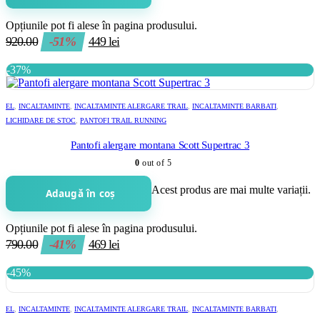
Opțiunile pot fi alese în pagina produsului.
920.00
-51%
449
lei
-37%
EL
,
INCALTAMINTE
,
INCALTAMINTE ALERGARE TRAIL
,
INCALTAMINTE BARBATI
,
LICHIDARE DE STOC
,
PANTOFI TRAIL RUNNING
Pantofi alergare montana Scott Supertrac 3
0
out of 5
Acest produs are mai multe variații.
Adaugă în coș
Opțiunile pot fi alese în pagina produsului.
790.00
-41%
469
lei
-45%
EL
,
INCALTAMINTE
,
INCALTAMINTE ALERGARE TRAIL
,
INCALTAMINTE BARBATI
,