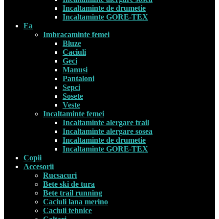
Incaltaminte de drumetie
Incaltaminte GORE-TEX
Ea
Imbracaminte femei
Bluze
Caciuli
Geci
Manusi
Pantaloni
Sepci
Sosete
Veste
Incaltaminte femei
Incaltaminte alergare trail
Incaltaminte alergare sosea
Incaltaminte de drumetie
Incaltaminte GORE-TEX
Copii
Accesorii
Rucsacuri
Bete ski de tura
Bete trail running
Caciuli lana merino
Caciuli tehnice