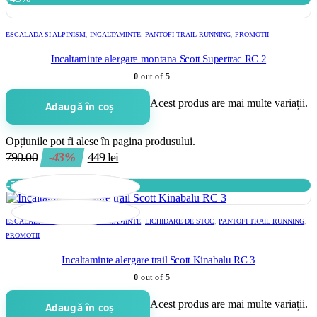
ESCALADA SI ALPINISM
,
INCALTAMINTE
,
PANTOFI TRAIL RUNNING
,
PROMOTII
Incaltaminte alergare montana Scott Supertrac RC 2
0
out of 5
Acest produs are mai multe variații.
Adaugă în coș
Opțiunile pot fi alese în pagina produsului.
790.00
-43%
449
lei
-51%
ESCALADA SI ALPINISM
,
INCALTAMINTE
,
LICHIDARE DE STOC
,
PANTOFI TRAIL RUNNING
,
PROMOTII
Incaltaminte alergare trail Scott Kinabalu RC 3
0
out of 5
Acest produs are mai multe variații.
Adaugă în coș