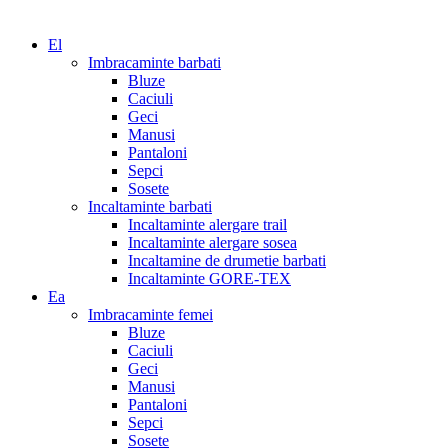
El
Imbracaminte barbati
Bluze
Caciuli
Geci
Manusi
Pantaloni
Sepci
Sosete
Incaltaminte barbati
Incaltaminte alergare trail
Incaltaminte alergare sosea
Incaltamine de drumetie barbati
Incaltaminte GORE-TEX
Ea
Imbracaminte femei
Bluze
Caciuli
Geci
Manusi
Pantaloni
Sepci
Sosete