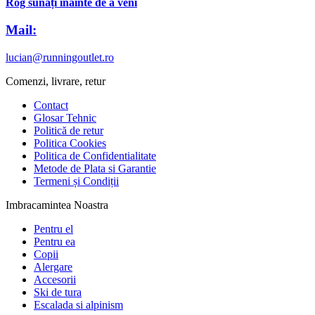
Rog sunați înainte de a veni
Mail:
lucian@runningoutlet.ro
Comenzi, livrare, retur
Contact
Glosar Tehnic
Politică de retur
Politica Cookies
Politica de Confidentialitate
Metode de Plata si Garantie
Termeni și Condiții
Imbracamintea Noastra
Pentru el
Pentru ea
Copii
Alergare
Accesorii
Ski de tura
Escalada si alpinism