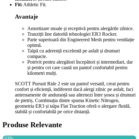
Fit:
Athletic Fit.
Avantaje
Amortizare moale și receptivă pentru alergările zilnice.
Tranziții line datorită tehnologiei ER3 Rocker.
Parte superioară din Engineered Mesh pentru ventilație
optimă.
Talpă cu aderență excelentă pe asfalt și drumuri
compacte.
Potrivit pentru alergători începători și intermediari, dar
și pentru cei care caută un pantof confortabil pentru
kilometri mulți.
SCOTT Pursuit Ride 2 este un pantof versatil, creat pentru
confort și eficiență, indiferent dacă alergi zilnic pe asfalt, faci
antrenamente de anduranță sau alternezi între șosea și drumuri
de pietriș. Combinația dintre spuma Kinetic Nitrogen,
geometria ER3 și talpa Flat Traction oferă o alergare fluidă,
stabilă și confortabilă pe orice distanță.
Produse Relevante
-43%