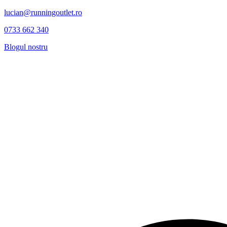
lucian@runningoutlet.ro
0733 662 340
Blogul nostru