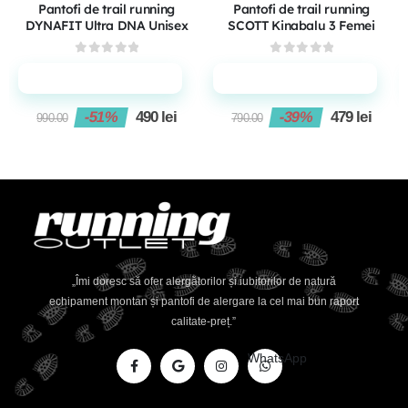
Pantofi de trail running
Pantofi de trail running
DYNAFIT Ultra DNA Unisex
SCOTT Kinabalu 3 Femei
0
out of 5
0
out of 5
Adaugă în coș
Adaugă în coș
-51%
490
lei
-39%
479
lei
990.00
790.00
„Îmi doresc să ofer alergătorilor și iubitorilor de natură
echipament montan și pantofi de alergare la cel mai bun raport
calitate-preț.”
WhatsApp