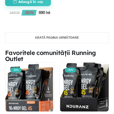
Adaugă în coș
-51%
690
lei
1400.00
ARATĂ PAGINA URMĂTOARE
Favoritele comunității Running
Outlet
-31%
-31%