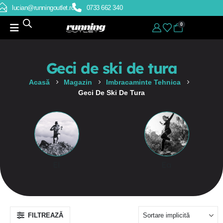
lucian@runningoutlet.ro
0733 662 340
0
Geci de ski de tura
Acasă
Magazin
Imbracaminte Tehnica
Geci De Ski De Tura
El
Ea
FILTREAZĂ