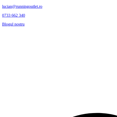
lucian@runningoutlet.ro
0733 662 340
Blogul nostru