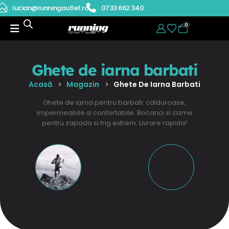
lucian@runningoutlet.ro
0733 662 340
0
Ghete de iarna barbati
Acasă
Magazin
Ghete De Iarna Barbati
Ghete de iarna pentru barbati: calduroase,
impermeabile si confortabile. Bocanci si cizme
pentru zapada si frig extrem. Livrare rapida!
El
Ea