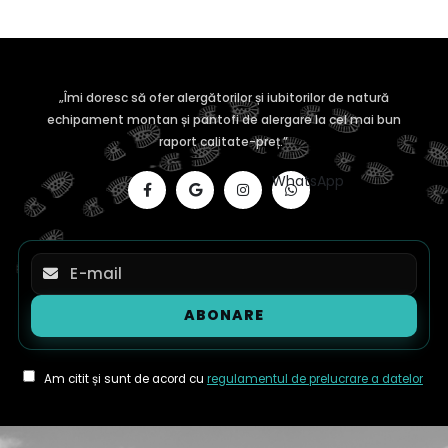
„Îmi doresc să ofer alergătorilor și iubitorilor de natură
echipament montan și pantofi de alergare la cel mai bun
raport calitate-preț.”
WhatsApp
Am citit și sunt de acord cu
regulamentul de prelucrare a datelor