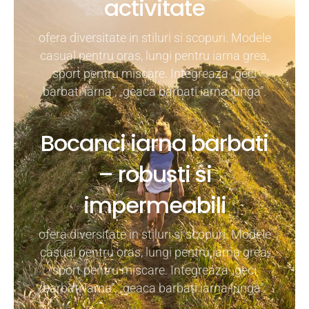
activitate
ofera diversitate in stiluri si scopuri. Modele
casual pentru oras, lungi pentru iarna grea,
sport pentru miscare. Integreaza „geci
barbati iarna”, „geaca barbati iarna lunga”.
Bocanci iarna barbati
– robusti si
impermeabili
ofera diversitate in stiluri si scopuri. Modele
casual pentru oras, lungi pentru iarna grea,
sport pentru miscare. Integreaza „geci
barbati iarna”, „geaca barbati iarna lunga”.