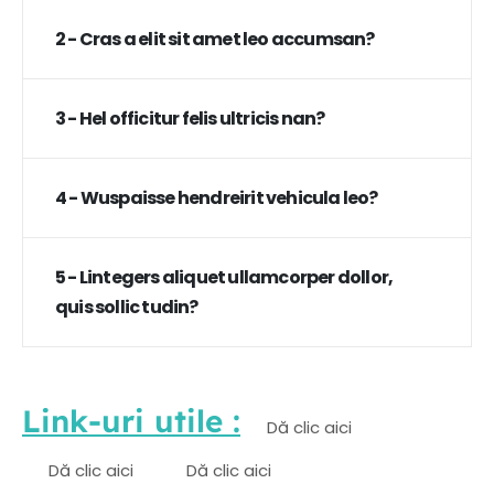
2 - Cras a elit sit amet leo accumsan?
3 - Hel officitur felis ultricis nan?
4 - Wuspaisse hendreirit vehicula leo?
5 - Lintegers aliquet ullamcorper dollor,
quis sollic tudin?
Link-uri utile :
Dă clic aici
Dă clic aici
Dă clic aici