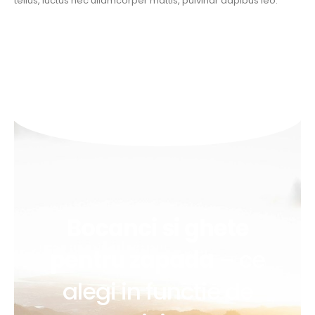
tellus, luctus nec ullamcorper mattis, pulvinar dapibus leo.
Bocanci si ghete
pentru zapada
– ce
alegi in functie de