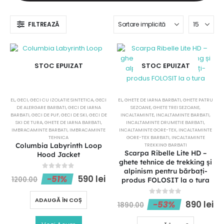
FILTREAZĂ
STOC EPUIZAT
STOC EPUIZAT
EL
,
GECI
,
GECI CU IZOLATIE SINTETICA
,
GECI
EL
,
GHETE DE IARNA BARBATI
,
GHETE PATRU
DE ALERGARE BARBATI
,
GECI DE IARNA
SEZOANE
,
GHETE TREI SEZOANE
,
BARBATI
,
GECI DE PUF
,
GECI DE SKI
,
GECI DE
INCALTAMINTE
,
INCALTAMINTE BARBATI
,
SKI DE TURA
,
GHETE DE IARNA BARBATI
,
INCALTAMINTE DRUMETIE BARBATI
,
IMBRACAMINTE BARBATI
,
IMBRACAMINTE
INCALTAMINTE GORE-TEX
,
INCALTAMINTE
TEHNICA
GORE-TEX BARBATI
,
INCALTAMINTE
Columbia Labyrinth Loop
TREKKING BARBATI
Scarpa Ribelle Lite HD –
Hood Jacket
ghete tehnice de trekking și
alpinism pentru bărbați-
0
out of 5
-51%
590
lei
1200.00
produs FOLOSIT la o tura
ADAUGĂ ÎN COȘ
0
out of 5
-53%
890
lei
1890.00