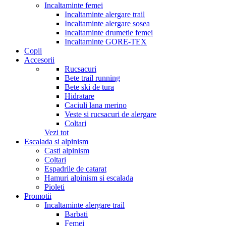
Incaltaminte femei
Incaltaminte alergare trail
Incaltaminte alergare sosea
Incaltaminte drumetie femei
Incaltaminte GORE-TEX
Copii
Accesorii
Rucsacuri
Bete trail running
Bete ski de tura
Hidratare
Caciuli lana merino
Veste si rucsacuri de alergare
Coltari
Vezi tot
Escalada si alpinism
Casti alpinism
Coltari
Espadrile de catarat
Hamuri alpinism si escalada
Pioleti
Promotii
Incaltaminte alergare trail
Barbati
Femei