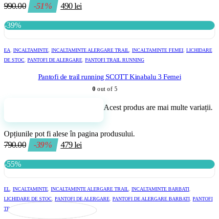
990.00
-51%
490
lei
-39%
EA
,
INCALTAMINTE
,
INCALTAMINTE ALERGARE TRAIL
,
INCALTAMINTE FEMEI
,
LICHIDARE
DE STOC
,
PANTOFI DE ALERGARE
,
PANTOFI TRAIL RUNNING
Pantofi de trail running SCOTT Kinabalu 3 Femei
0
out of 5
Acest produs are mai multe variații.
Adaugă în coș
Opțiunile pot fi alese în pagina produsului.
790.00
-39%
479
lei
-55%
EL
,
INCALTAMINTE
,
INCALTAMINTE ALERGARE TRAIL
,
INCALTAMINTE BARBATI
,
LICHIDARE DE STOC
,
PANTOFI DE ALERGARE
,
PANTOFI DE ALERGARE BARBATI
,
PANTOFI
TRAIL RUNNING
,
PROMOTII