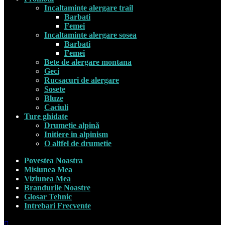
Incaltaminte alergare trail
Barbati
Femei
Incaltaminte alergare sosea
Barbati
Femei
Bete de alergare montana
Geci
Rucsacuri de alergare
Sosete
Bluze
Caciuli
Ture ghidate
Drumeție alpină
Initiere in alpinism
O altfel de drumetie
Povestea Noastra
Misiunea Mea
Viziunea Mea
Brandurile Noastre
Glosar Tehnic
Intrebari Frecvente