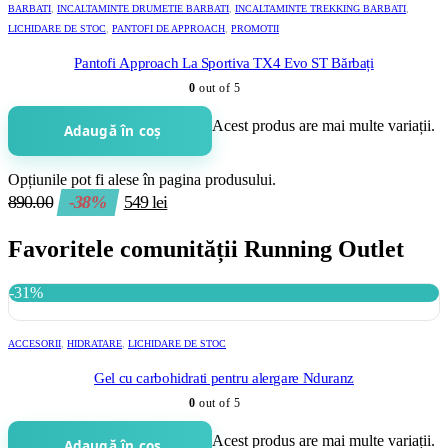
BARBATI
,
INCALTAMINTE DRUMETIE BARBATI
,
INCALTAMINTE TREKKING BARBATI
,
LICHIDARE DE STOC
,
PANTOFI DE APPROACH
,
PROMOTII
Pantofi Approach La Sportiva TX4 Evo ST Bărbați
0
out of 5
Acest produs are mai multe variații.
Adaugă în coș
Opțiunile pot fi alese în pagina produsului.
890.00
-38%
549
lei
Favoritele comunității Running Outlet
-31%
ACCESORII
,
HIDRATARE
,
LICHIDARE DE STOC
Gel cu carbohidrati pentru alergare Nduranz
0
out of 5
Acest produs are mai multe variații.
Adaugă în coș