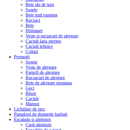
Bete ski de tura
Sosete
Bete trail running
Rucsaci
Bete
Hidratare
Veste si rucsacuri de alergare
Caciuli lana merino
Caciuli tehnice
Coltari
Promotii
Sosete
Veste de alergare
Pantofi de alergare
Rucsacuri de alergare
Bete de alergare montana
Geci
Bluze
Caciuli
Manusi
Lichidare de stoc
Pantaloni de drumetie barbati
Escalada si alpinism
Casti alpinism
Espadrile de catarat