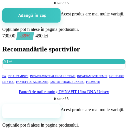
0
out of 5
Acest produs are mai multe variații.
Adaugă în coș
Opțiunile pot fi alese în pagina produsului.
790.00
-38%
490
lei
Recomandările sportivilor
-51%
EA
,
INCALTAMINTE
,
INCALTAMINTE ALERGARE TRAIL
,
INCALTAMINTE FEMEI
,
LICHIDARE
DE STOC
,
PANTOFI DE ALERGARE
,
PANTOFI TRAIL RUNNING
,
PROMOTII
Pantofi de trail running DYNAFIT Ultra DNA Unisex
0
out of 5
Acest produs are mai multe variații.
Adaugă în coș
Opțiunile pot fi alese în pagina produsului.