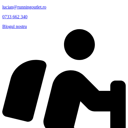
lucian@runningoutlet.ro
0733 662 340
Blogul nostru