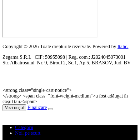
Copyright © 2026 Toate drepturile rezervate. Powered by
Italic.
Zegama S.R.L | CIF: 50955098 | Reg. com.: J2024045073001
Str. Albatrosului, Nr. 9, Biroul 2, Sc.1, Ap.5, BRASOV, Jud. BV
<strong class="single-cart-notice">
</strong> <span class="font-weight-medium">a fost adăugat în
coșul tău.</span>
Finalizare
Vezi coșul
Categorii
Noi, pe scurt