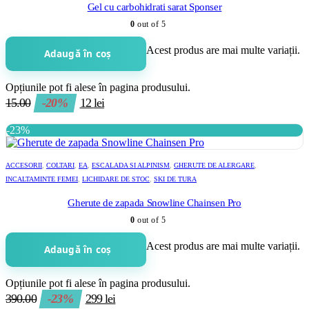
Gel cu carbohidrati sarat Sponser
0
out of 5
Acest produs are mai multe variații.
Adaugă în coș
Opțiunile pot fi alese în pagina produsului.
15.00
-20%
12
lei
-23%
ACCESORII
,
COLTARI
,
EA
,
ESCALADA SI ALPINISM
,
GHERUTE DE ALERGARE
,
INCALTAMINTE FEMEI
,
LICHIDARE DE STOC
,
SKI DE TURA
Gherute de zapada Snowline Chainsen Pro
0
out of 5
Acest produs are mai multe variații.
Adaugă în coș
Opțiunile pot fi alese în pagina produsului.
390.00
-23%
299
lei