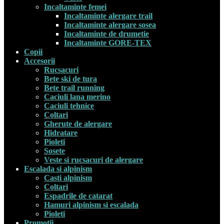
Incaltaminte femei
Incaltaminte alergare trail
Incaltaminte alergare sosea
Incaltaminte de drumetie
Incaltaminte GORE-TEX
Copii
Accesorii
Rucsacuri
Bete ski de tura
Bete trail running
Caciuli lana merino
Caciuli tehnice
Coltari
Gherute de alergare
Hidratare
Pioleti
Sosete
Veste si rucsacuri de alergare
Escalada si alpinism
Casti alpinism
Coltari
Espadrile de catarat
Hamuri alpinism si escalada
Pioleti
Promotii