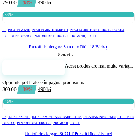
790.00
-38%
490
lei
-39%
EL
,
INCALTAMINTE
,
INCALTAMINTE BARBATI
,
INCALTAMINTE DE ALERGARE SOSEA
,
LICHIDARE DE STOC
,
PANTOFI DE ALERGARE
,
PROMOTII
,
SOSEA
Pantofi de alergare Saucony Ride 18 Bărbați
0
out of 5
Acest produs are mai multe variații.
Adaugă în coș
Opțiunile pot fi alese în pagina produsului.
800.00
-39%
490
lei
-46%
EA
,
INCALTAMINTE
,
INCALTAMINTE ALERGARE SOSEA
,
INCALTAMINTE FEMEI
,
LICHIDARE
DE STOC
,
PANTOFI DE ALERGARE
,
PROMOTII
,
SOSEA
Pantofi de alergare SCOTT Pursuit Ride 2 Femei