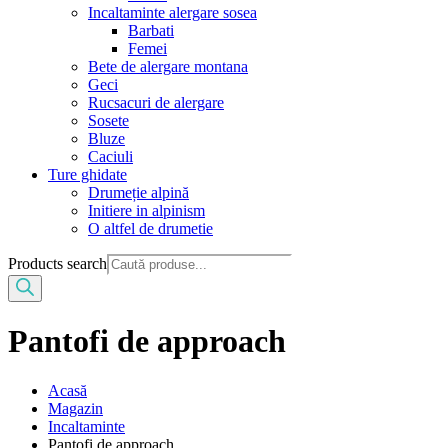
Incaltaminte alergare sosea
Barbati
Femei
Bete de alergare montana
Geci
Rucsacuri de alergare
Sosete
Bluze
Caciuli
Ture ghidate
Drumeție alpină
Initiere in alpinism
O altfel de drumetie
Products search
Pantofi de approach
Acasă
Magazin
Incaltaminte
Pantofi de approach