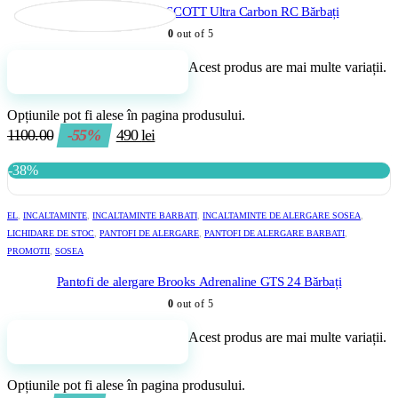
Pantofi trail running SCOTT Ultra Carbon RC Bărbați
0
out of 5
Acest produs are mai multe variații.
Adaugă în coș
Opțiunile pot fi alese în pagina produsului.
1100.00
-55%
490
lei
-38%
EL
,
INCALTAMINTE
,
INCALTAMINTE BARBATI
,
INCALTAMINTE DE ALERGARE SOSEA
,
LICHIDARE DE STOC
,
PANTOFI DE ALERGARE
,
PANTOFI DE ALERGARE BARBATI
,
PROMOTII
,
SOSEA
Pantofi de alergare Brooks Adrenaline GTS 24 Bărbați
0
out of 5
Acest produs are mai multe variații.
Adaugă în coș
Opțiunile pot fi alese în pagina produsului.