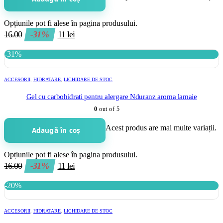
Opțiunile pot fi alese în pagina produsului.
16.00
-31%
11
lei
-31%
ACCESORII
,
HIDRATARE
,
LICHIDARE DE STOC
Gel cu carbohidrati pentru alergare Nduranz aroma lamaie
0
out of 5
Acest produs are mai multe variații.
Adaugă în coș
Opțiunile pot fi alese în pagina produsului.
16.00
-31%
11
lei
-20%
ACCESORII
,
HIDRATARE
,
LICHIDARE DE STOC