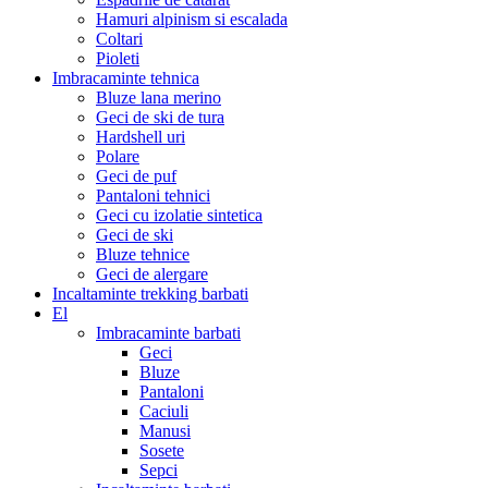
Hamuri alpinism si escalada
Coltari
Pioleti
Imbracaminte tehnica
Bluze lana merino
Geci de ski de tura
Hardshell uri
Polare
Geci de puf
Pantaloni tehnici
Geci cu izolatie sintetica
Geci de ski
Bluze tehnice
Geci de alergare
Incaltaminte trekking barbati
El
Imbracaminte barbati
Geci
Bluze
Pantaloni
Caciuli
Manusi
Sosete
Sepci