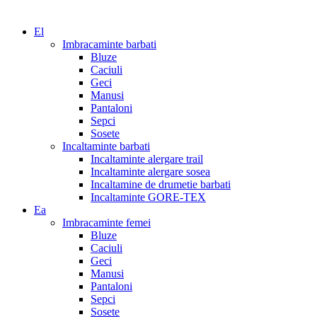
El
Imbracaminte barbati
Bluze
Caciuli
Geci
Manusi
Pantaloni
Sepci
Sosete
Incaltaminte barbati
Incaltaminte alergare trail
Incaltaminte alergare sosea
Incaltamine de drumetie barbati
Incaltaminte GORE-TEX
Ea
Imbracaminte femei
Bluze
Caciuli
Geci
Manusi
Pantaloni
Sepci
Sosete