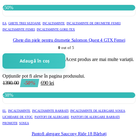
-50%
EA
,
GHETE TREI SEZOANE
,
INCALTAMINTE
,
INCALTAMINTE DE DRUMETIE FEMEI
,
INCALTAMINTE FEMEI
,
INCALTAMINTE GORE-TEX
Ghete din piele pentru drumetie Salomon Quest 4 GTX Femei
0
out of 5
Acest produs are mai multe variații.
Adaugă în coș
Opțiunile pot fi alese în pagina produsului.
1390.00
-50%
690
lei
-38%
EL
,
INCALTAMINTE
,
INCALTAMINTE BARBATI
,
INCALTAMINTE DE ALERGARE SOSEA
,
LICHIDARE DE STOC
,
PANTOFI DE ALERGARE
,
PANTOFI DE ALERGARE BARBATI
,
PROMOTII
,
SOSEA
Pantofi alergare Saucony Ride 18 Bărbați