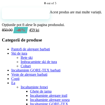
0
out of 5
Acest produs are mai multe variații.
Adaugă în coș
Opțiunile pot fi alese în pagina produsului.
850.00
-46%
459
lei
Categorii de produse
Pantofi de alergare barbati
Ski de tura
Bete ski
Imbracaminte ski de tura
Coltari
Incaltaminte GORE-TEX barbati
Veste de alergare barbati
Copii
Ea
Incaltaminte femei
Ghete de iarna
Incaltaminte alergare trail
Incaltaminte alergare sosea
Incaltaminte GORE-TEX