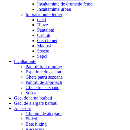
Incaltaminte de drumetie femei
Incaltaminte urban
Imbracaminte femei
Geci
Bluze
Pantaloni
Caciuli
Geci femei
Manusi
Sosete
Sepci
Incaltaminte
Pantofi trail running
Espadrile de catarat
Ghete patru sezoane
Pantofi de approach
Ghete trei sezoane
Sosea
Geci de iarna barbati
Geci de alergare barbati
Accesorii
Gherute de alergare
Pioleti
Bete hiking
Rucsacuri