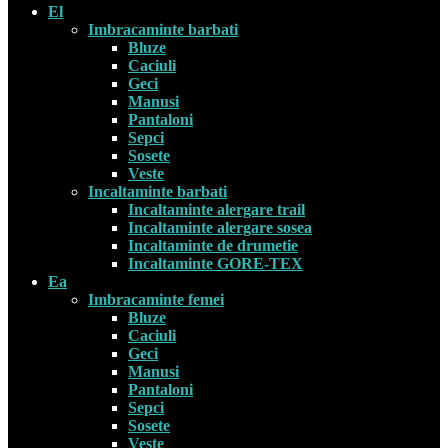
El
Imbracaminte barbati
Bluze
Caciuli
Geci
Manusi
Pantaloni
Sepci
Sosete
Veste
Incaltaminte barbati
Incaltaminte alergare trail
Incaltaminte alergare sosea
Incaltaminte de drumetie
Incaltaminte GORE-TEX
Ea
Imbracaminte femei
Bluze
Caciuli
Geci
Manusi
Pantaloni
Sepci
Sosete
Veste