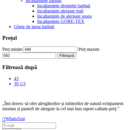
Incaltaminte barbati
Incaltaminte drumetie barbati
Incaltaminte alergare trail
Incaltaminte de alergare sosea
Incaltaminte GORE-TEX
Ghete de iarna barbati
Prețul
Preț minim
Preț maxim
Filtrează
Filtrează după
43
39 1/3
„Îmi doresc să ofer alergătorilor și iubitorilor de natură echipament
montan și pantofi de alergare la cel mai bun raport calitate-preț.”
WhatsApp