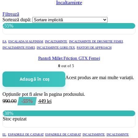
Incaltaminte
Filtrează
Sortează după:
-55%
EA
,
ESCALADA SI ALPINISM
,
INCALTAMINTE
,
INCALTAMINTE DE DRUMETIE FEMEI
,
INCALTAMINTE FEMEI
,
INCALTAMINTE GORE-TEX
,
PANTOFI DE APPROACH
Pantofi Millet Friction GTX Femei
0
out of 5
Acest produs are mai multe variații.
Adaugă în coș
Opțiunile pot fi alese în pagina produsului.
990.00
-55%
449
lei
-38%
Stoc epuizat
EL
,
ESPADRILE DE CATARAT
,
ESPADRILE DE CATARAT
,
INCALTAMINTE
,
INCALTAMINTE