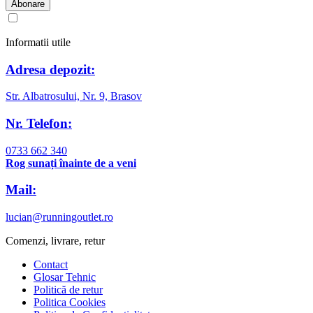
Am citit și sunt de acord cu
regulamentul de prelucrare a datelor
Informatii utile
Adresa depozit:
Str. Albatrosului, Nr. 9, Brasov
Nr. Telefon:
0733 662 340
Rog sunați înainte de a veni
Mail:
lucian@runningoutlet.ro
Comenzi, livrare, retur
Contact
Glosar Tehnic
Politică de retur
Politica Cookies