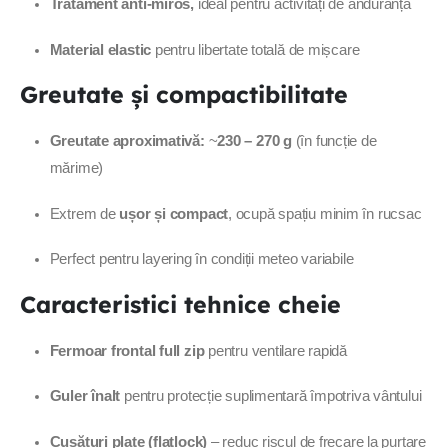
Tratament anti-miros,
ideal pentru activități de anduranță
Material elastic
pentru libertate totală de mișcare
Greutate și compactibilitate
Greutate aproximativă:
~
230 – 270 g
(în funcție de
mărime)
Extrem de
ușor și compact
, ocupă spațiu minim în rucsac
Perfect pentru layering în condiții meteo variabile
Caracteristici tehnice cheie
Fermoar frontal full zip
pentru ventilare rapidă
Guler înalt
pentru protecție suplimentară împotriva vântului
Cusături plate (flatlock)
– reduc riscul de frecare la purtare