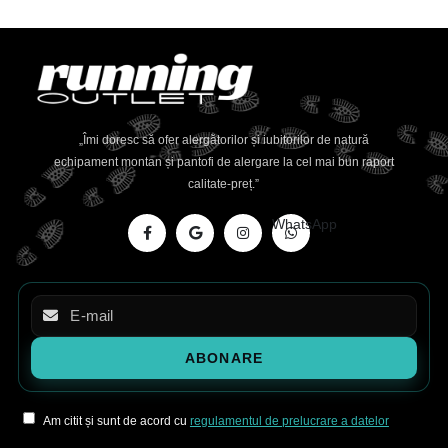
„Îmi doresc să ofer alergătorilor și iubitorilor de natură
echipament montan și pantofi de alergare la cel mai bun raport
calitate-preț.”
WhatsApp
Am citit și sunt de acord cu
regulamentul de prelucrare a datelor