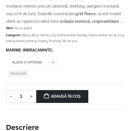
montane intense precum drumeții, trekking, alergare montană
sau schi de tură. Datorită construcției
grid fleece
, acest model
oferă un raport excelent între
izolație termică, respirabilitate și
SKU:
Nu se aplică
greutate redusă.
Categorii:
Bluze
,
Bluze tehnice
,
El
,
Imbracaminte barbati
,
Imbracaminte ski de tura
,
Imbracaminte tehnica
,
Polare
,
Promotii
,
Ski de tura
MARIME IMBRACAMINTE
ANULEAZĂ
ADAUGĂ ÎN COȘ
Descriere