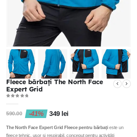
Fleece bărbați The North Face
Expert Grid
0
out of 5
-41%
349
lei
590.00
The North Face Expert Grid Fleece pentru bărbați
este un
fleece tehnic, ușor și respirabil, conceput pentru activități