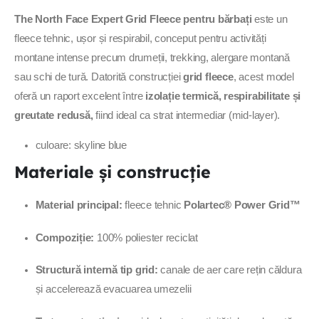
The North Face Expert Grid Fleece pentru bărbați
este un
fleece tehnic, ușor și respirabil, conceput pentru activități
montane intense precum drumeții, trekking, alergare montană
sau schi de tură. Datorită construcției
grid fleece
, acest model
oferă un raport excelent între
izolație termică, respirabilitate și
greutate redusă,
fiind ideal ca strat intermediar (mid-layer).
culoare: skyline blue
Materiale și construcție
Material principal:
fleece tehnic
Polartec® Power Grid™
Compoziție:
100% poliester reciclat
Structură internă tip grid:
canale de aer care rețin căldura
și accelerează evacuarea umezelii