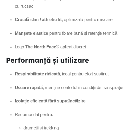
cu rucsac
Croială slim / athletic fit
, optimizată pentru mișcare
Manșete elastice
pentru fixare bună și retenție termică
Logo
The North Face®
aplicat discret
Performanță și utilizare
Respirabilitate ridicată
, ideal pentru efort susținut
Uscare rapidă
, menține confortul în condiții de transpirație
Izolație eficientă fără supraîncălzire
Recomandat pentru:
drumeții și trekking