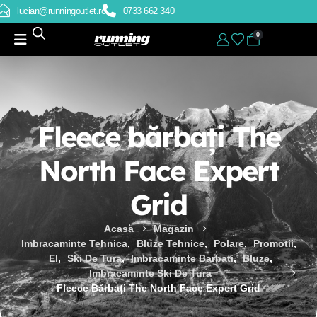
lucian@runningoutlet.ro
0733 662 340
0
Fleece bărbați The
North Face Expert
Grid
Acasă
Magazin
Imbracaminte Tehnica
,
Bluze Tehnice
,
Polare
,
Promotii
,
El
,
Ski De Tura
,
Imbracaminte Barbati
,
Bluze
,
Imbracaminte Ski De Tura
Fleece Bărbați The North Face Expert Grid