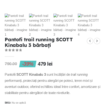
Pantofi trail running SCOTT
Kinabalu 3 bărbați
0
out of 5
-39%
479
lei
790.00
Pantofii
SCOTT Kinabalu 3
sunt încălțări de
trail running
performanți, proiectați pentru alergări pe poteci, teren mixt și
aventuri outdoor, oferind echilibru ideal între confort, amortizare și
stabilitate pentru alergători de toate nivelurile.
SKU:
Nu se aplică