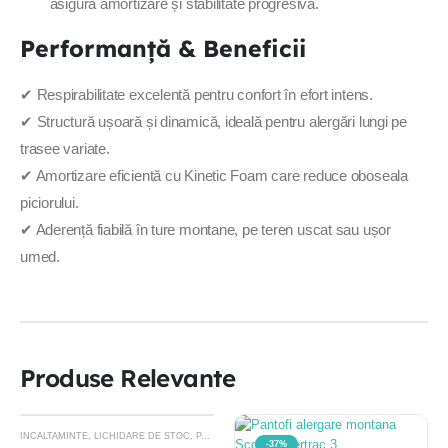
asigură amortizare și stabilitate progresivă.
Performanță & Beneficii
✔ Respirabilitate excelentă pentru confort în efort intens.
✔ Structură ușoară și dinamică, ideală pentru alergări lungi pe
trasee variate.
✔ Amortizare eficientă cu Kinetic Foam care reduce oboseala
piciorului.
✔ Aderență fiabilă în ture montane, pe teren uscat sau ușor
umed.
Produse Relevante
INCALTAMINTE
,
LICHIDARE DE STOC
,
PANTOFI TRAIL RUNNING
-42%
-37%