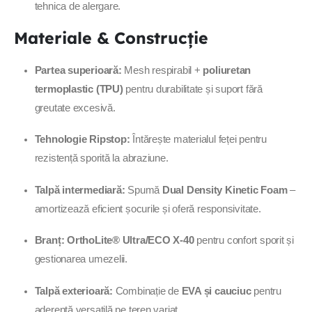
tehnica de alergare.
Materiale & Construcție
Partea superioară:
Mesh respirabil +
poliuretan
termoplastic (TPU)
pentru durabilitate și suport fără
greutate excesivă.
Tehnologie Ripstop:
Întărește materialul feței pentru
rezistență sporită la abraziune.
Talpă intermediară:
Spumă
Dual Density Kinetic Foam
–
amortizează eficient șocurile și oferă responsivitate.
Branț:
OrthoLite® Ultra/ECO X-40
pentru confort sporit și
gestionarea umezelii.
Talpă exterioară:
Combinație de
EVA și cauciuc
pentru
aderență versatilă pe teren variat.