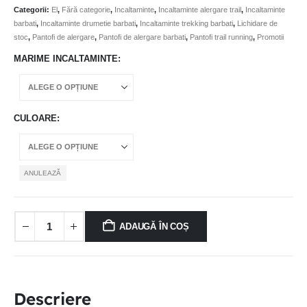
Categorii:
El
,
Fără categorie
,
Incaltaminte
,
Incaltaminte alergare trail
,
Incaltaminte
barbati
,
Incaltaminte drumetie barbati
,
Incaltaminte trekking barbati
,
Lichidare de
stoc
,
Pantofi de alergare
,
Pantofi de alergare barbati
,
Pantofi trail running
,
Promotii
MARIME INCALTAMINTE
CULOARE
ANULEAZĂ
ADAUGĂ ÎN COȘ
Descriere