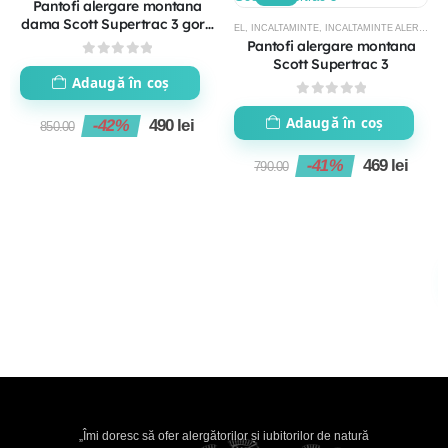
Pantofi alergare montana
dama Scott Supertrac 3 gore
EL
,
INCALTAMINTE
,
INCALTAMINTE ALERGARE TRAIL
tex
Pantofi alergare montana
Scott Supertrac 3
0
out of 5
Adaugă în coș
0
out of 5
Adaugă în coș
-42%
490
lei
850.00
-41%
469
lei
790.00
„Îmi doresc să ofer alergătorilor și iubitorilor de natură