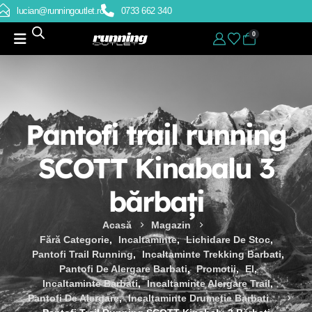
lucian@runningoutlet.ro
0733 662 340
0
Pantofi trail running
SCOTT Kinabalu 3
bărbați
Acasă
Magazin
Fără Categorie
,
Incaltaminte
,
Lichidare De Stoc
,
Pantofi Trail Running
,
Incaltaminte Trekking Barbati
,
Pantofi De Alergare Barbati
,
Promotii
,
El
,
Incaltaminte Barbati
,
Incaltaminte Alergare Trail
,
Pantofi De Alergare
,
Incaltaminte Drumetie Barbati