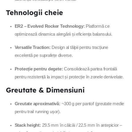
Tehnologii cheie
ER2 – Evolved Rocker Technology:
Platformă ce
optimizează dinamica alergării și eficiența balansului.
Versatile Traction:
Design al tălpii pentru tracțiune
excelentă pe suprafețe diverse.
Protecție pentru degete:
Consolidează partea frontală
pentru rezistență la impact și protecție în zonele denivelate.
Greutate & Dimensiuni
Greutate aproximativă:
~300 g per pantof (greutate medie
pentru trail running ușor).
Stack height:
29.5 mm în călcâi / 22.5 mm în antepicior –