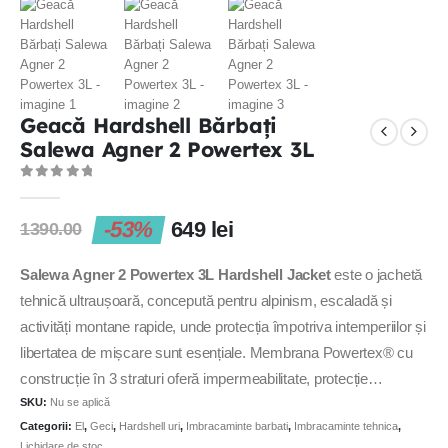
Geacă Hardshell Bărbați
Salewa Agner 2 Powertex 3L
0
out of 5
-53%
649
lei
1390.00
Salewa Agner 2 Powertex 3L Hardshell Jacket
este o jachetă
tehnică ultraușoară, concepută pentru alpinism, escaladă și
activități montane rapide, unde protecția împotriva intemperiilor și
libertatea de mișcare sunt esențiale. Membrana Powertex® cu
construcție în 3 straturi oferă impermeabilitate, protecție
SKU:
Nu se aplică
împotriva vântului și respirabilitate ridicată, menținând confortul în
Categorii:
El
,
Geci
,
Hardshell uri
,
Imbracaminte barbati
,
Imbracaminte tehnica
,
condiții dificile de vreme.
Lichidare de stoc