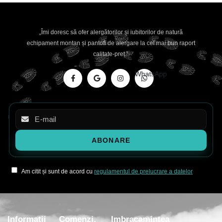
„Îmi doresc să ofer alergătorilor și iubitorilor de natură
echipament montan și pantofi de alergare la cel mai bun raport
calitate-preț.”
WhatsApp
Am citit și sunt de acord cu
regulamentul de prelucrare a datelor
Informatii
Comenzi,
Imbracamintea
Pentru
Alergare