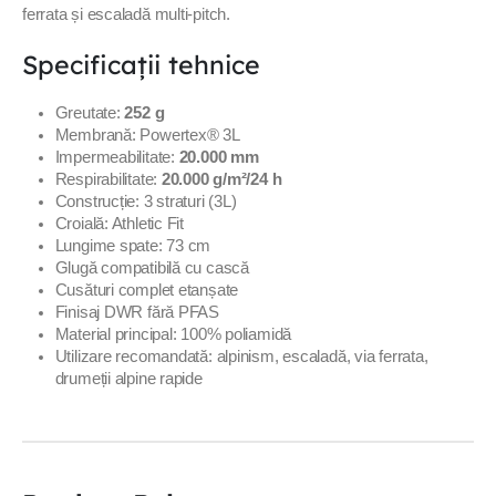
ferrata și escaladă multi-pitch.
Specificații tehnice
Greutate:
252 g
Membrană: Powertex® 3L
Impermeabilitate:
20.000 mm
Respirabilitate:
20.000 g/m²/24 h
Construcție: 3 straturi (3L)
Croială: Athletic Fit
Lungime spate: 73 cm
Glugă compatibilă cu cască
Cusături complet etanșate
Finisaj DWR fără PFAS
Material principal: 100% poliamidă
Utilizare recomandată: alpinism, escaladă, via ferrata,
drumeții alpine rapide