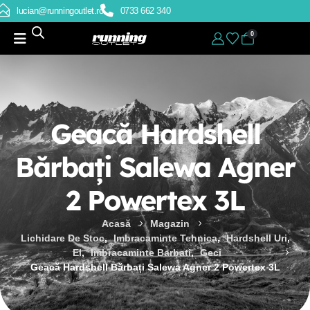
lucian@runningoutlet.ro
0733 662 340
0
Geacă Hardshell
Bărbați Salewa Agner
2 Powertex 3L
Acasă
Magazin
Lichidare De Stoc
,
Imbracaminte Tehnica
,
Hardshell Uri
,
El
,
Imbracaminte Barbati
,
Geci
Geacă Hardshell Bărbați Salewa Agner 2 Powertex 3L