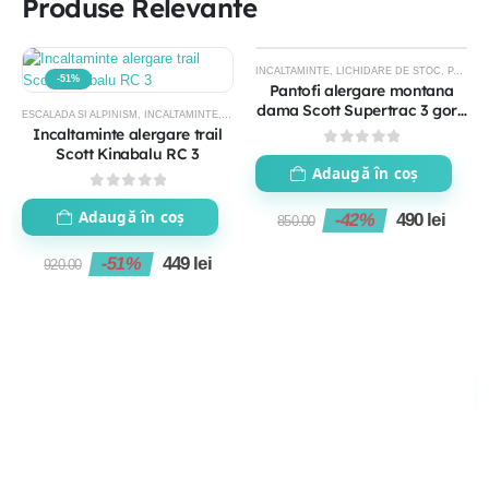
Produse Relevante
INCALTAMINTE
,
LICHIDARE DE STOC
,
PANTOFI TRAIL RUNNING
-51%
-42%
Pantofi alergare montana
dama Scott Supertrac 3 gore
ESCALADA SI ALPINISM
,
INCALTAMINTE
,
LICHIDARE DE STOC
,
PANTOFI TRAIL RUNNING
,
PR
tex
Incaltaminte alergare trail
Scott Kinabalu RC 3
0
out of 5
Adaugă în coș
0
out of 5
Adaugă în coș
-42%
490
lei
850.00
-51%
449
lei
920.00