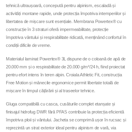
tehnică ultraușoară, concepută pentru alpinism, escaladă și
activități montane rapide, unde protecția împotriva intemperiilor și
libertatea de mișcare sunt esențiale. Membrana Powertex® cu
construcție în 3 straturi oferă impermeabilitate, protecție
împotriva vântului și respirabilitate ridicată, menținând confortul în
condiții dificile de vreme.
Materialul laminat Powertex® 3L dispune de o coloană de apă de
20.000 mm și o respirabilitate de 20.000 g/m²/24 h, fiind proiectat
pentru efort intens în teren alpin. Croiala Athletic Fit, construcția
Free Motion și mânecile ergonomice permit libertate totală de
mișcare în timpul cățărării și al traseelor tehnice.
Gluga compatibilă cu casca, cusăturile complet etanșate și
finisajul hidrofug DWR fără PFAS contribuie la protecția eficientă
împotriva ploii și vântului. Jacheta se comprimă ușor în rucsac și
reprezintă un strat exterior ideal pentru alpinism de vară, via