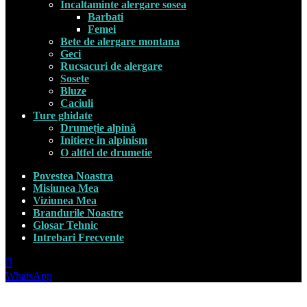
Incaltaminte alergare sosea
Barbati
Femei
Bete de alergare montana
Geci
Rucsacuri de alergare
Sosete
Bluze
Caciuli
Ture ghidate
Drumeție alpină
Initiere in alpinism
O altfel de drumetie
Povestea Noastra
Misiunea Mea
Viziunea Mea
Brandurile Noastre
Glosar Tehnic
Intrebari Frecvente
WhatsApp