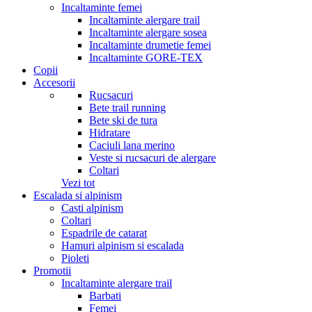
Incaltaminte femei
Incaltaminte alergare trail
Incaltaminte alergare sosea
Incaltaminte drumetie femei
Incaltaminte GORE-TEX
Copii
Accesorii
Rucsacuri
Bete trail running
Bete ski de tura
Hidratare
Caciuli lana merino
Veste si rucsacuri de alergare
Coltari
Vezi tot
Escalada si alpinism
Casti alpinism
Coltari
Espadrile de catarat
Hamuri alpinism si escalada
Pioleti
Promotii
Incaltaminte alergare trail
Barbati
Femei