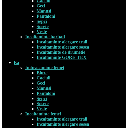
Caciuli
Geci
Manusi
Pantaloni
Sepci
Sosete
Veste
Incaltaminte barbati
Incaltaminte alergare trail
Incaltaminte alergare sosea
Incaltaminte de drumetie
Incaltaminte GORE-TEX
Ea
Imbracaminte femei
Bluze
Caciuli
Geci
Manusi
Pantaloni
Sepci
Sosete
Veste
Incaltaminte femei
Incaltaminte alergare trail
Incaltaminte alergare sosea