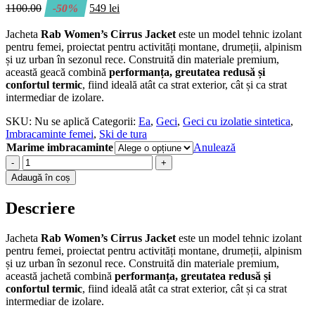
1100.00
-50%
549
lei
Jacheta
Rab Women’s Cirrus Jacket
este un model tehnic izolant
pentru femei, proiectat pentru activități montane, drumeții, alpinism
și uz urban în sezonul rece. Construită din materiale premium,
această geacă combină
performanța, greutatea redusă și
confortul termic
, fiind ideală atât ca strat exterior, cât și ca strat
intermediar de izolare.
SKU:
Nu se aplică
Categorii:
Ea
,
Geci
,
Geci cu izolatie sintetica
,
Imbracaminte femei
,
Ski de tura
Marime imbracaminte
Anulează
-
+
Adaugă în coș
Descriere
Jacheta
Rab Women’s Cirrus Jacket
este un model tehnic izolant
pentru femei, proiectat pentru activități montane, drumeții, alpinism
și uz urban în sezonul rece. Construită din materiale premium,
această jachetă combină
performanța, greutatea redusă și
confortul termic
, fiind ideală atât ca strat exterior, cât și ca strat
intermediar de izolare.