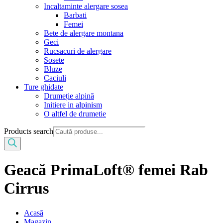
Incaltaminte alergare sosea
Barbati
Femei
Bete de alergare montana
Geci
Rucsacuri de alergare
Sosete
Bluze
Caciuli
Ture ghidate
Drumeție alpină
Initiere in alpinism
O altfel de drumetie
Products search
Geacă PrimaLoft® femei Rab
Cirrus
Acasă
Magazin