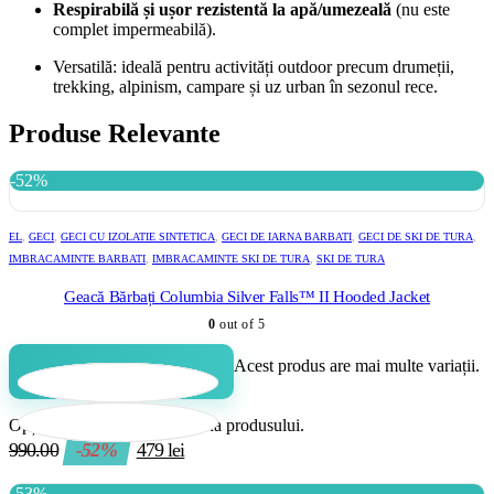
Respirabilă și ușor rezistentă la apă/umezeală
(nu este
complet impermeabilă).
Versatilă: ideală pentru activități outdoor precum drumeții,
trekking, alpinism, campare și uz urban în sezonul rece.
Produse Relevante
-52%
EL
,
GECI
,
GECI CU IZOLATIE SINTETICA
,
GECI DE IARNA BARBATI
,
GECI DE SKI DE TURA
,
IMBRACAMINTE BARBATI
,
IMBRACAMINTE SKI DE TURA
,
SKI DE TURA
Geacă Bărbați Columbia Silver Falls™ II Hooded Jacket
0
out of 5
Acest produs are mai multe variații.
Adaugă în coș
Opțiunile pot fi alese în pagina produsului.
990.00
-52%
479
lei
-53%