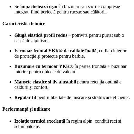
Se
împachetează ușor
în buzunar sau sac de compresie
integrat, fiind perfectă pentru rucsac sau călătorii.
Caracteristici tehnice
Glugă elastică profil redus
– potrivită pentru purtat sub o
cască de alpinism.
Fermoar frontal YKK® de calitate înaltă
, cu flap interior
de protecție și protecție pentru bărbie.
Buzunare cu fermoar YKK®
în partea frontală + buzunar
interior pentru obiecte de valoare.
Manșete elastice și tiv ajustabil
pentru retenția optimă a
căldurii și confort.
Regular fit
pentru libertate de mișcare și stratificare eficientă.
Performanță și utilizare
Izolație termică excelentă
în regim alpin, condiții reci și
schimbătoare.