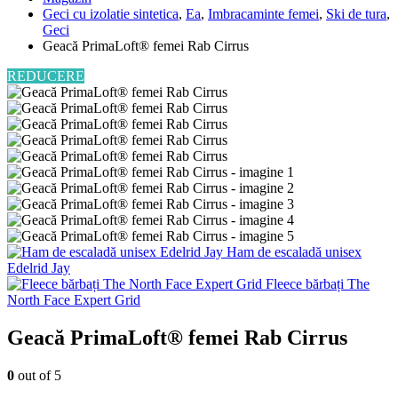
Geci cu izolatie sintetica
,
Ea
,
Imbracaminte femei
,
Ski de tura
,
Geci
Geacă PrimaLoft® femei Rab Cirrus
REDUCERE
Ham de escaladă unisex
Edelrid Jay
Fleece bărbați The
North Face Expert Grid
Geacă PrimaLoft® femei Rab Cirrus
0
out of 5