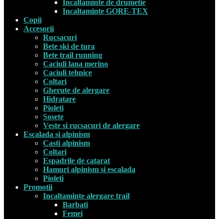
Incaltaminte de drumetie
Incaltaminte GORE-TEX
Copii
Accesorii
Rucsacuri
Bete ski de tura
Bete trail running
Caciuli lana merino
Caciuli tehnice
Coltari
Gherute de alergare
Hidratare
Pioleti
Sosete
Veste si rucsacuri de alergare
Escalada si alpinism
Casti alpinism
Coltari
Espadrile de catarat
Hamuri alpinism si escalada
Pioleti
Promotii
Incaltaminte alergare trail
Barbati
Femei