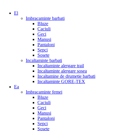
El
Imbracaminte barbati
Bluze
Caciuli
Geci
Manusi
Pantaloni
Sepci
Sosete
Incaltaminte barbati
Incaltaminte alergare trail
Incaltaminte alergare sosea
Incaltamine de drumetie barbati
Incaltaminte GORE-TEX
Ea
Imbracaminte femei
Bluze
Caciuli
Geci
Manusi
Pantaloni
Sepci
Sosete