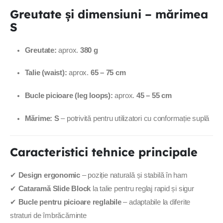
Greutate și dimensiuni – mărimea
S
Greutate:
aprox.
380 g
Talie (waist):
aprox.
65 – 75 cm
Bucle picioare (leg loops):
aprox.
45 – 55 cm
Mărime:
S
– potrivită pentru utilizatori cu conformație suplă
Caracteristici tehnice principale
✔
Design ergonomic
– poziție naturală și stabilă în ham
✔
Cataramă Slide Block
la talie pentru reglaj rapid și sigur
✔
Bucle pentru picioare reglabile
– adaptabile la diferite
straturi de îmbrăcăminte