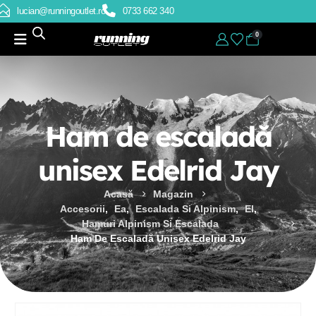
lucian@runningoutlet.ro
0733 662 340
0
Ham de escaladă
unisex Edelrid Jay
Acasă
Magazin
Accesorii
,
Ea
,
Escalada Si Alpinism
,
El
,
Hamuri Alpinism Si Escalada
Ham De Escaladă Unisex Edelrid Jay