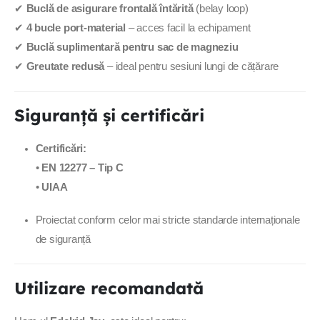
✔
Buclă de asigurare frontală întărită
(belay loop)
✔
4 bucle port-material
– acces facil la echipament
✔
Buclă suplimentară pentru sac de magneziu
✔
Greutate redusă
– ideal pentru sesiuni lungi de cățărare
Siguranță și certificări
Certificări:
•
EN 12277 – Tip C
•
UIAA
Proiectat conform celor mai stricte standarde internaționale
de siguranță
Utilizare recomandată