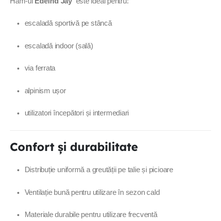
Ham-ul
Edelrid Jay
este ideal pentru:
escaladă sportivă pe stâncă
escaladă indoor (sală)
via ferrata
alpinism ușor
utilizatori începători și intermediari
Confort și durabilitate
Distribuție uniformă a greutății pe talie și picioare
Ventilație bună pentru utilizare în sezon cald
Materiale durabile pentru utilizare frecventă