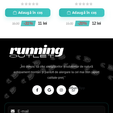
lamaie
0
out of 5
0
out of 5
Adaugă în coș
Adaugă în coș
-31%
11
lei
-20%
12
lei
16.00
15.00
„Îmi doresc să ofer alergătorilor și iubitorilor de natură
echipament montan și pantofi de alergare la cel mai bun raport
calitate-preț.”
WhatsApp