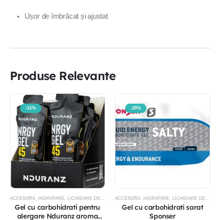
Ușor de îmbrăcat și ajustat
Produse Relevante
-31%
-20%
ACCESORII
,
HIDRATARE
,
LICHIDARE DE STOC
ACCESORII
,
HIDRATARE
,
LICHIDARE DE STOC
Gel cu carbohidrati pentru
Gel cu carbohidrati sarat
alergare Nduranz aroma
Sponser