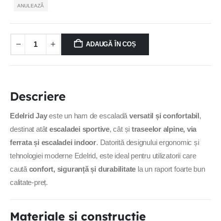
ANULEAZĂ
ADAUGĂ ÎN COȘ
Descriere
Edelrid Jay
este un ham de escaladă
versatil și confortabil
,
destinat atât
escaladei sportive
, cât și
traseelor alpine, via
ferrata și escaladei indoor
. Datorită designului ergonomic și
tehnologiei moderne Edelrid, este ideal pentru utilizatorii care
caută
confort, siguranță și durabilitate
la un raport foarte bun
calitate-preț.
Materiale și construcție