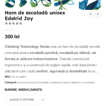
Ham de escaladă unisex
Edelrid Jay
0
out of 5
300
lei
Climbing Technology Avista
este un ham de escaladă versatil,
conceput pentru
escaladă sportivă, escaladă pe stâncă, via
ferrata și utilizare indoor/outdoor
. Datorită construcției
ergonomice și a sistemului de reglare rapidă, este ideal pentru
utilizatorii care caută
confort, siguranță și durabilitate
la un
SKU:
Nu se aplică
raport foarte bun calitate-preț.
Categorii:
Accesorii
,
Ea
,
El
,
Escalada si alpinism
,
Hamuri alpinism si escalada
MARIME IMBRACAMINTE