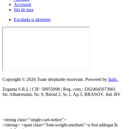
Accesorii
Ski de tura
Escalada si alpinism
Copyright © 2026 Toate drepturile rezervate. Powered by
Italic.
Zegama S.R.L | CIF: 50955098 | Reg. com.: J2024045073001
Str. Albatrosului, Nr. 9, Biroul 2, Sc.1, Ap.5, BRASOV, Jud. BV
<strong class="single-cart-notice">
</strong> <span class="font-weight-medium">a fost adăugat în