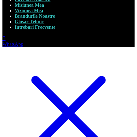
Misiunea Mea
Viziunea Mea
Brandurile Noastre
Glosar Tehnic
Intrebari Frecvente
WhatsApp