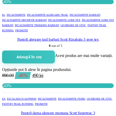
-45%
EL
,
INCALTAMINTE
,
INCALTAMINTE ALERGARE TRAIL
,
INCALTAMINTE BARBATI
,
INCALTAMINTE DRUMETIE BARBATI
,
INCALTAMINTE GORE-TEX
,
INCALTAMINTE GORE-TEX
BARBATI
,
INCALTAMINTE TREKKING BARBATI
,
LICHIDARE DE STOC
,
PANTOFI TRAIL
RUNNING
,
PROMOTII
Pantofi alergare trail barbati Scott Kinabalu 3 gore tex
0
out of 5
Acest produs are mai multe variații.
Adaugă în coș
Opțiunile pot fi alese în pagina produsului.
890.00
-45%
490
lei
-43%
EA
,
ESCALADA SI ALPINISM
,
INCALTAMINTE
,
INCALTAMINTE FEMEI
,
LICHIDARE DE STOC
,
PANTOFI TRAIL RUNNING
,
PROMOTII
Pantofi dama alergare montana Scott Supertrac 3