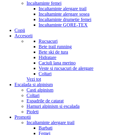
Incaltaminte femei
Incaltaminte alergare trail
Incaltaminte alergare sosea
Incaltaminte drumetie femei
Incaltaminte GORE-TEX
Copii
Accesorii
Rucsacuri
Bete trail running
Bete ski de tura
Hidratare
Caciuli lana merino
Veste si rucsacuri de alergare
Coltari
Vezi tot
Escalada si alpinism
Casti alpinism
Coltari
Espadrile de catarat
Hamuri alpinism si escalada
Pioleti
Promotii
Incaltaminte alergare trail
Barbati
Femei