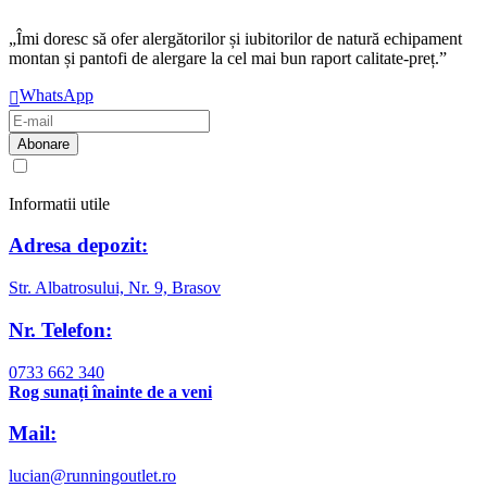
„Îmi doresc să ofer alergătorilor și iubitorilor de natură echipament
montan și pantofi de alergare la cel mai bun raport calitate-preț.”
WhatsApp
Am citit și sunt de acord cu
regulamentul de prelucrare a datelor
Informatii utile
Adresa depozit:
Str. Albatrosului, Nr. 9, Brasov
Nr. Telefon:
0733 662 340
Rog sunați înainte de a veni
Mail:
lucian@runningoutlet.ro