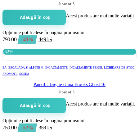
0
out of 5
Acest produs are mai multe variații.
Adaugă în coș
Opțiunile pot fi alese în pagina produsului.
790.00
-43%
449
lei
-52%
EA
,
ESCALADA SI ALPINISM
,
INCALTAMINTE
,
INCALTAMINTE FEMEI
,
LICHIDARE DE STOC
,
PROMOTII
,
SOSEA
Pantofi alergare dama Brooks Ghost 16
0
out of 5
Acest produs are mai multe variații.
Adaugă în coș
Opțiunile pot fi alese în pagina produsului.
750.00
-52%
359
lei