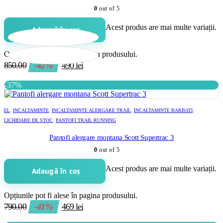
0
out of 5
Acest produs are mai multe variații.
Adaugă în coș
Opțiunile pot fi alese în pagina produsului.
850.00
-42%
490
lei
-37%
EL
,
INCALTAMINTE
,
INCALTAMINTE ALERGARE TRAIL
,
INCALTAMINTE BARBATI
,
LICHIDARE DE STOC
,
PANTOFI TRAIL RUNNING
Pantofi alergare montana Scott Supertrac 3
0
out of 5
Acest produs are mai multe variații.
Adaugă în coș
Opțiunile pot fi alese în pagina produsului.
790.00
-41%
469
lei