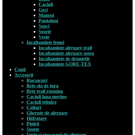
Caciuli
Geci
Manusi
Pantaloni
Sepci
Sosete
Veste
Incaltaminte femei
Incaltaminte alergare trail
Incaltaminte alergare sosea
Incaltaminte de drumetie
Incaltaminte GORE-TEX
Copii
Accesorii
Rucsacuri
Bete ski de tura
Bete trail running
Caciuli lana merino
Caciuli tehnice
Coltari
Gherute de alergare
Hidratare
Pioleti
Sosete
Veste si rucsacuri de alergare