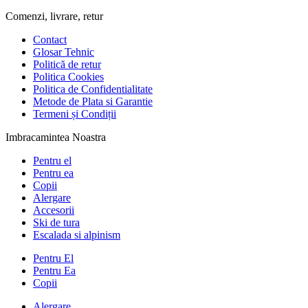
Comenzi, livrare, retur
Contact
Glosar Tehnic
Politică de retur
Politica Cookies
Politica de Confidentialitate
Metode de Plata si Garantie
Termeni și Condiții
Imbracamintea Noastra
Pentru el
Pentru ea
Copii
Alergare
Accesorii
Ski de tura
Escalada si alpinism
Pentru El
Pentru Ea
Copii
Alergare