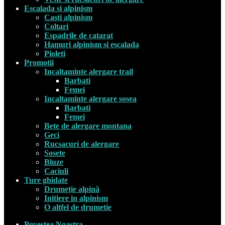
Escalada si alpinism
Casti alpinism
Coltari
Espadrile de catarat
Hamuri alpinism si escalada
Pioleti
Promotii
Incaltaminte alergare trail
Barbati
Femei
Incaltaminte alergare sosea
Barbati
Femei
Bete de alergare montana
Geci
Rucsacuri de alergare
Sosete
Bluze
Caciuli
Ture ghidate
Drumeție alpină
Initiere in alpinism
O altfel de drumetie
Povestea Noastra