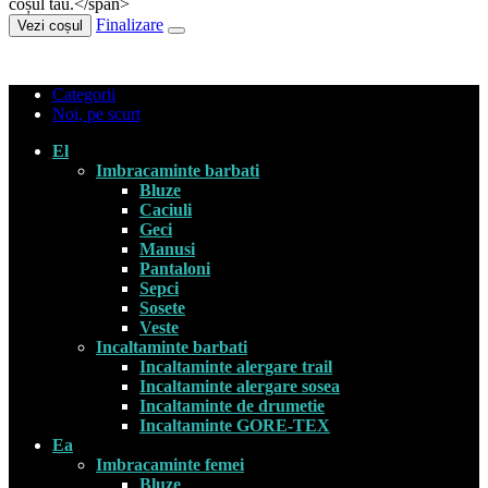
coșul tău.</span>
Finalizare
Vezi coșul
Categorii
Noi, pe scurt
El
Imbracaminte barbati
Bluze
Caciuli
Geci
Manusi
Pantaloni
Sepci
Sosete
Veste
Incaltaminte barbati
Incaltaminte alergare trail
Incaltaminte alergare sosea
Incaltaminte de drumetie
Incaltaminte GORE-TEX
Ea
Imbracaminte femei
Bluze