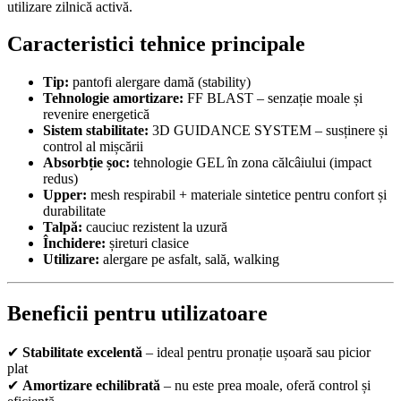
utilizare zilnică activă.
Caracteristici tehnice principale
Tip:
pantofi alergare damă (stability)
Tehnologie amortizare:
FF BLAST – senzație moale și
revenire energetică
Sistem stabilitate:
3D GUIDANCE SYSTEM – susținere și
control al mișcării
Absorbție șoc:
tehnologie GEL în zona călcâiului (impact
redus)
Upper:
mesh respirabil + materiale sintetice pentru confort și
durabilitate
Talpă:
cauciuc rezistent la uzură
Închidere:
șireturi clasice
Utilizare:
alergare pe asfalt, sală, walking
Beneficii pentru utilizatoare
✔
Stabilitate excelentă
– ideal pentru pronație ușoară sau picior
plat
✔
Amortizare echilibrată
– nu este prea moale, oferă control și