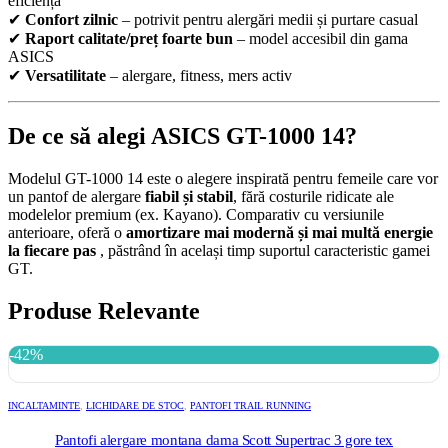
eficiență
✔
Confort zilnic
– potrivit pentru alergări medii și purtare casual
✔
Raport calitate/preț foarte bun
– model accesibil din gama
ASICS
✔
Versatilitate
– alergare, fitness, mers activ
De ce să alegi ASICS GT-1000 14?
Modelul GT-1000 14 este o alegere inspirată pentru femeile care vor
un pantof de alergare
fiabil și stabil
, fără costurile ridicate ale
modelelor premium (ex. Kayano). Comparativ cu versiunile
anterioare, oferă o
amortizare mai modernă și mai multă energie
la fiecare pas
, păstrând în același timp suportul caracteristic gamei
GT.
Produse Relevante
-42%
INCALTAMINTE
,
LICHIDARE DE STOC
,
PANTOFI TRAIL RUNNING
Pantofi alergare montana dama Scott Supertrac 3 gore tex