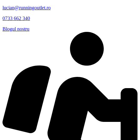
lucian@runningoutlet.ro
0733 662 340
Blogul nostru