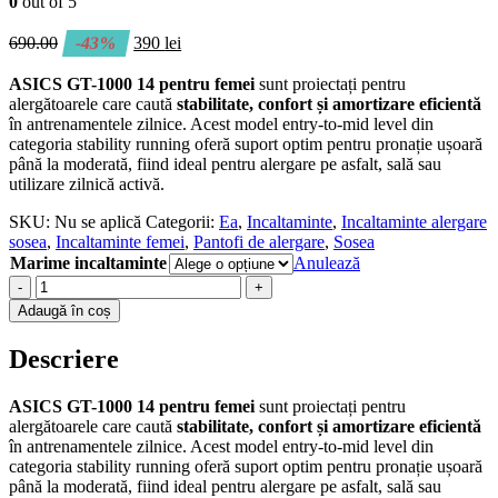
0
out of 5
690.00
-43%
390
lei
ASICS
GT-1000 14 pentru femei
sunt proiectați pentru
alergătoarele care caută
stabilitate, confort și amortizare eficientă
în antrenamentele zilnice. Acest model entry-to-mid level din
categoria stability running oferă suport optim pentru pronație ușoară
până la moderată, fiind ideal pentru alergare pe asfalt, sală sau
utilizare zilnică activă.
SKU:
Nu se aplică
Categorii:
Ea
,
Incaltaminte
,
Incaltaminte alergare
sosea
,
Incaltaminte femei
,
Pantofi de alergare
,
Sosea
Marime incaltaminte
Anulează
-
+
Adaugă în coș
Descriere
ASICS
GT-1000 14 pentru femei
sunt proiectați pentru
alergătoarele care caută
stabilitate, confort și amortizare eficientă
în antrenamentele zilnice. Acest model entry-to-mid level din
categoria stability running oferă suport optim pentru pronație ușoară
până la moderată, fiind ideal pentru alergare pe asfalt, sală sau