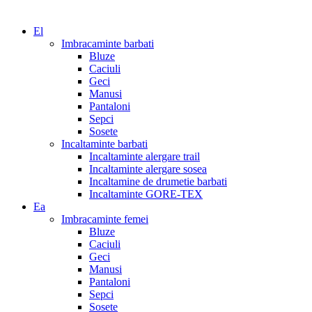
El
Imbracaminte barbati
Bluze
Caciuli
Geci
Manusi
Pantaloni
Sepci
Sosete
Incaltaminte barbati
Incaltaminte alergare trail
Incaltaminte alergare sosea
Incaltamine de drumetie barbati
Incaltaminte GORE-TEX
Ea
Imbracaminte femei
Bluze
Caciuli
Geci
Manusi
Pantaloni
Sepci
Sosete