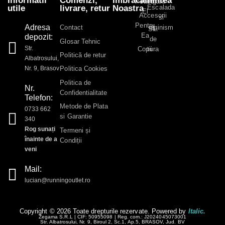
Informatii
Comenzi,
Imbracamintea
Pentru
Alergare
Escalada
utile
livrare, retur
Noastra
El
Accesorii
si
Pentru
Adresa
alpinism
Contact
Ski
Ea
depozit:
de
Glosar Tehnic
Str.
Copii
tura
Politică de retur
Albatrosului,
Nr. 9, Brasov
Politica Cookies
Politica de
Nr.
Confidentialitate
Telefon:
Metode de Plata
0733 662
si Garantie
340
Rog sunați
Termeni și
înainte de a
Condiții
veni
Mail:
lucian@runningoutlet.ro
Copyright © 2026 Toate drepturile rezervate. Powered by
Italic.
Zegama S.R.L | CIF: 50955098 | Reg. com.: J2024045073001
Str. Albatrosului, Nr. 9, Biroul 2, Sc.1, Ap.5, BRASOV, Jud. BV