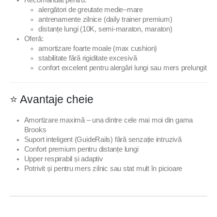
Recomandat pentru:
alergători de greutate medie–mare
antrenamente zilnice (daily trainer premium)
distanțe lungi (10K, semi-maraton, maraton)
Oferă:
amortizare foarte moale (max cushion)
stabilitate fără rigiditate excesivă
confort excelent pentru alergări lungi sau mers prelungit
⭐ Avantaje cheie
Amortizare maximă – una dintre cele mai moi din gama
Brooks
Suport inteligent (GuideRails) fără senzație intruzivă
Confort premium pentru distanțe lungi
Upper respirabil și adaptiv
Potrivit și pentru mers zilnic sau stat mult în picioare