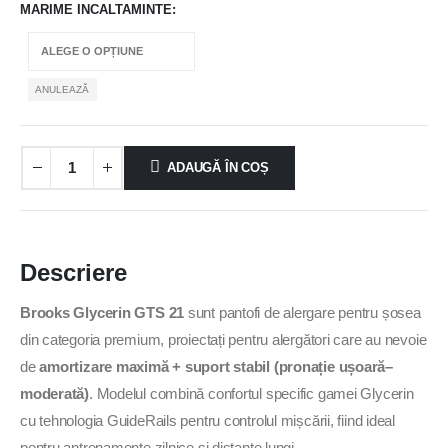
MARIME INCALTAMINTE
ANULEAZĂ
ADAUGĂ ÎN COȘ
Descriere
Brooks Glycerin GTS 21
sunt pantofi de alergare pentru șosea
din categoria premium, proiectați pentru alergători care au nevoie
de
amortizare maximă + suport stabil (pronație ușoară–
moderată)
. Modelul combină confortul specific gamei Glycerin
cu tehnologia GuideRails pentru controlul mișcării, fiind ideal
pentru antrenamente zilnice și distanțe lungi.