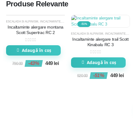
Produse Relevante
ESCALADA SI ALPINISM
,
INCALTAMINTE
,
PANTOFI TRAIL RUNNING
,
PROMOTII
-43%
-51%
Incaltaminte alergare montana
Scott Supertrac RC 2
ESCALADA SI ALPINISM
,
INCALTAMINTE
,
LICH
Incaltaminte alergare trail Scott
Kinabalu RC 3
0
out of 5
Adaugă în coș
0
out of 5
Adaugă în coș
-43%
449
lei
790.00
-51%
449
lei
920.00