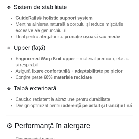
🔹 Sistem de stabilitate
GuideRails® holistic support system
Menține alinierea naturală a corpului și reduce mișcările
excesive ale genunchiului
Ideal pentru alergători cu
pronație ușoară sau medie
🔹 Upper (față)
Engineered Warp Knit upper
– material premium, elastic
și respirabil
Asigură
fixare confortabilă + adaptabilitate pe picior
Conține peste
60% materiale reciclate
🔹 Talpă exterioară
Cauciuc rezistent la abraziune pentru durabilitate
Design optimizat pentru
aderență pe asfalt și tranziție lină
⚙️ Performanță în alergare