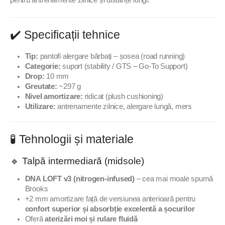
✔️ Specificații tehnice
Tip:
pantofi alergare bărbați – șosea (road running)
Categorie:
suport (stability / GTS – Go-To Support)
Drop:
10 mm
Greutate:
~297 g
Nivel amortizare:
ridicat (plush cushioning)
Utilizare:
antrenamente zilnice, alergare lungă, mers
🧪 Tehnologii și materiale
🔹 Talpă intermediară (midsole)
DNA LOFT v3 (nitrogen-infused)
– cea mai moale spumă
Brooks
+2 mm amortizare față de versiunea anterioară pentru
confort superior și absorbție excelentă a șocurilor
Oferă
aterizări moi și rulare fluidă