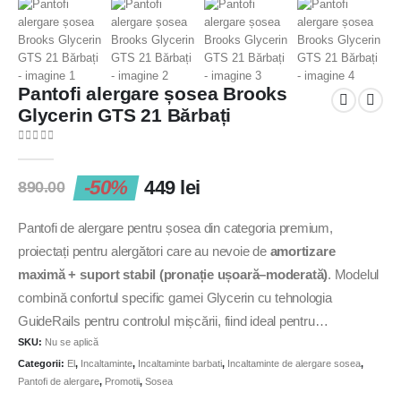
Pantofi alergare șosea Brooks
Glycerin GTS 21 Bărbați
0
out of 5
-50%
449
lei
890.00
Pantofi de alergare pentru șosea din categoria premium,
proiectați pentru alergători care au nevoie de
amortizare
maximă + suport stabil (pronație ușoară–moderată)
. Modelul
combină confortul specific gamei Glycerin cu tehnologia
GuideRails pentru controlul mișcării, fiind ideal pentru
SKU:
Nu se aplică
antrenamente zilnice și distanțe lungi.
Categorii:
El
,
Incaltaminte
,
Incaltaminte barbati
,
Incaltaminte de alergare sosea
,
Pantofi de alergare
,
Promotii
,
Sosea