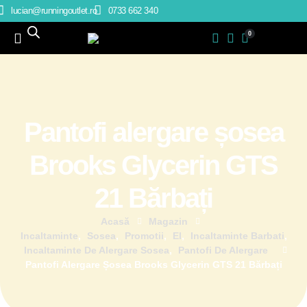
lucian@runningoutlet.ro
0733 662 340
0
Pantofi alergare șosea
Brooks Glycerin GTS
21 Bărbați
Acasă
Magazin
Incaltaminte
,
Sosea
,
Promotii
,
El
,
Incaltaminte Barbati
,
Incaltaminte De Alergare Sosea
,
Pantofi De Alergare
Pantofi Alergare Șosea Brooks Glycerin GTS 21 Bărbați