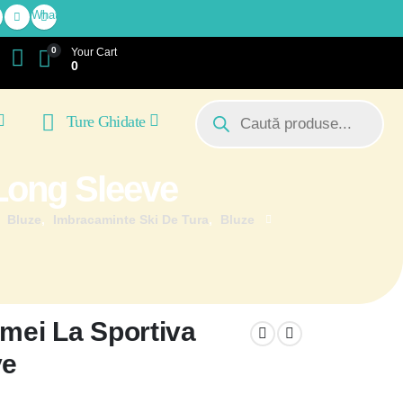
WhatsApp
0
Your Cart
0
Ture Ghidate
 Long Sleeve
,
Bluze
,
Imbracaminte Ski De Tura
,
Bluze
emei La Sportiva
ve