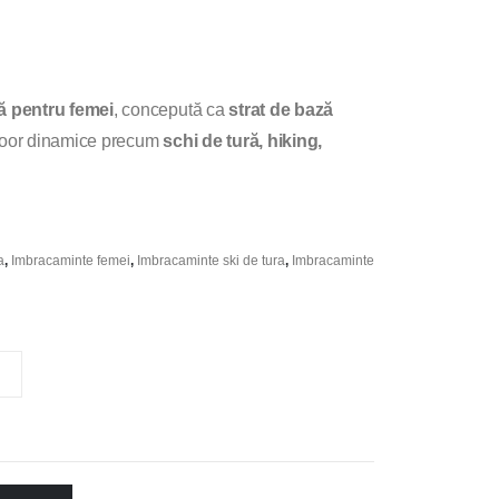
ă pentru femei
, concepută ca
strat de bază
tdoor dinamice precum
schi de tură, hiking,
a
,
Imbracaminte femei
,
Imbracaminte ski de tura
,
Imbracaminte