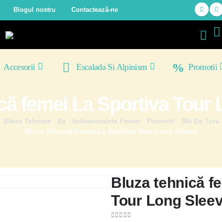
Blogul nostru
Contactează-ne
Accesorii
Escalada Si Alpinism
Promotii
că femei La Sportiva Tour
,
Bluze Tehnice
,
Ea
,
Imbracaminte Femei
,
Promotii
,
Ski De Tura
Bluza Tehnică Femei La Sportiva Tour Long Sleeve
Bluza tehnică f
Tour Long Slee