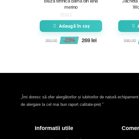
Bluza tehnica dama din lana
Jacheta 
merino
Wo
0
out of 5
Adaugă în coș
-23%
269
lei
350.00
590.00
„Îmi doresc să ofer alergătorilor și iubitorilor de natură echipamen
de alergare la cel mai bun raport calitate-preț.”
Informatii utile
Comenz