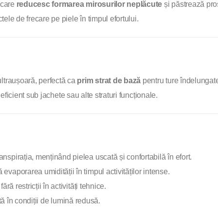
n care
reducesc formarea mirosurilor neplăcute
și păstrează pro
ctele de frecare pe piele în timpul efortului.
traușoară, perfectă ca
prim strat de bază
pentru ture îndelungat
 eficient sub jachete sau alte straturi funcționale.
nspirația, menținând pielea uscată și confortabilă în efort.
evaporarea umidității în timpul activităților intense.
ră restricții în activități tehnice.
ită în condiții de lumină redusă.