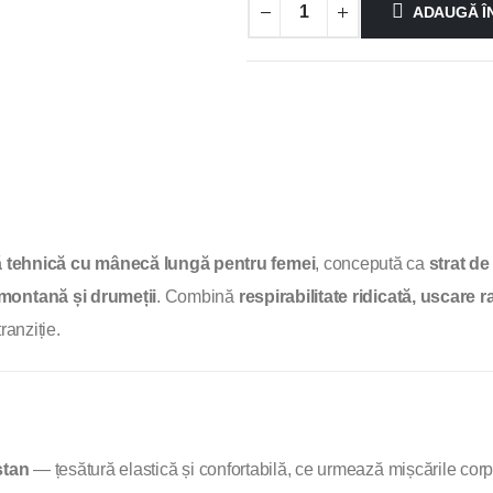
ADAUGĂ Î
ă tehnică cu mânecă lungă pentru femei
, concepută ca
strat d
 montană și drumeții
. Combină
respirabilitate ridicată, uscare r
ranziție.
stan
— țesătură elastică și confortabilă, ce urmează mișcările corpul