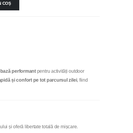
N COȘ
e bază performant
pentru activități outdoor
apidă și confort pe tot parcursul zilei
, fiind
ui și oferă libertate totală de mișcare.