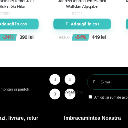
softshell femei Jack
Jachetă tehnică femei Jack
lfskin Go Hike
Wolfskin Alpspitze
0
out of 5
0
out of 5
Adaugă în coș
Adaugă în coș
-34%
390
lei
-54%
449
lei
980.00
t montan și pantofi
WhatsApp
Am citit și sunt de ac
i, livrare, retur
Imbracamintea Noastra