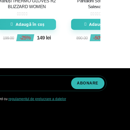
Mănuși THERMO GLOVES R2
Pantaloni Softshell Bărbați
BLIZZARD WOMEN
Salewa Agner
0
out of 5
0
out of 5
Adaugă în coș
Adaugă în coș
-25%
149
lei
-50%
449
lei
199.00
890.00
ord cu
regulamentul de prelucrare a datelor