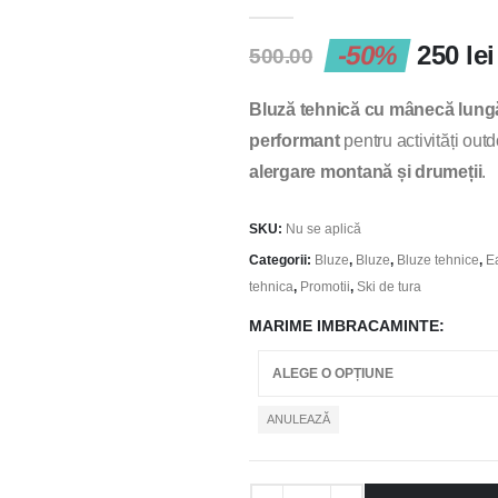
0
out of 5
-50%
250
lei
500.00
Bluză tehnică cu mânecă lung
performant
pentru activități ou
alergare montană și drumeții
.
SKU:
Nu se aplică
Categorii:
Bluze
,
Bluze
,
Bluze tehnice
,
E
tehnica
,
Promotii
,
Ski de tura
MARIME IMBRACAMINTE
ANULEAZĂ