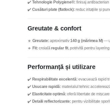
✔️
Tehnologie Polygiene®:
finisaj antibacteria
✔️
Cusături plate (flatlock):
reduc iritațiile și pun
Greutate & confort
🔹
Greutate:
aproximativ
140 g (mărimea M)
— ul
🔹
Fit:
croială
regular fit
, potrivită pentru layering
Performanță și utilizare
✔️
Respirabilitate excelentă:
evacuează rapid tra
✔️
Usucare rapidă:
materialul tehnic accelerează 
✔️
Elasticitate optimă:
oferă libertate de mișcare fă
✔️
Detalii reflectorizante:
pentru vizibilitate spor