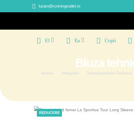
lucian@runningoutlet.ro
El
Ea
Copii
Bluza tehni
Acasă
Magazin
Imbracaminte Tehnica
REDUCERE