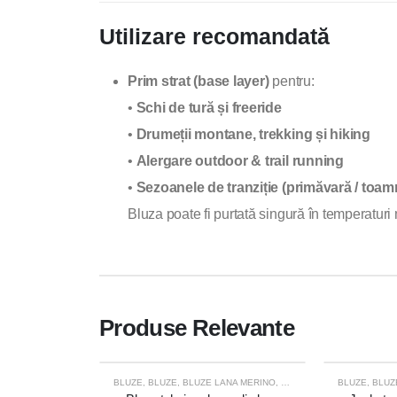
Utilizare recomandată
Prim strat (base layer)
pentru:
•
Schi de tură și freeride
•
Drumeții montane, trekking și hiking
•
Alergare outdoor & trail running
•
Sezoanele de tranziție (primăvară / toam
Bluza poate fi purtată singură în temperaturi 
Produse Relevante
BLUZE
,
BLUZE
,
BLUZE LANA MERINO
,
BLUZE TEHNICE
BLUZE
,
EA
,
,
BLUZ
ESCA
-23%
-34%