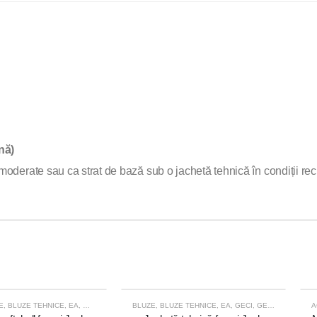
nă)
moderate sau ca strat de bază sub o jachetă tehnică în condiții reci
E
LADA SI ALPINISM
,
BLUZE TEHNICE
,
,
EA
IMBRACAMINTE FEMEI
,
GECI
,
GECI DE ALERGARE
BLUZE
,
IMBRACAMINTE TEHNICA
,
BLUZE TEHNICE
,
GECI DE SKI DE TURA
,
EA
,
GECI
,
LICHIDARE DE STOC
,
GECI
,
IMBRACAMINTE
,
GECI DE S
A
-54%