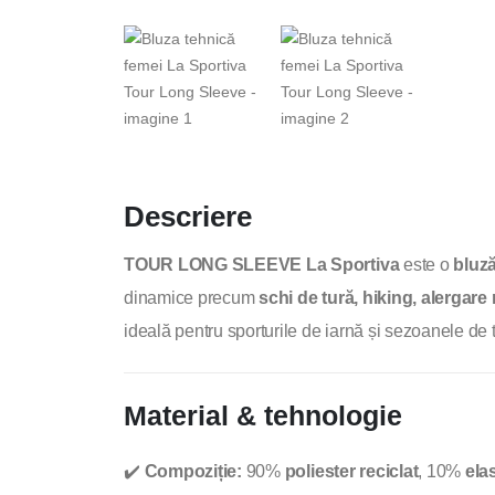
Descriere
TOUR LONG SLEEVE La Sportiva
este o
bluz
dinamice precum
schi de tură, hiking, alergare
ideală pentru sporturile de iarnă și sezoanele de t
Material & tehnologie
✔️
Compoziție:
90%
poliester reciclat
, 10%
ela