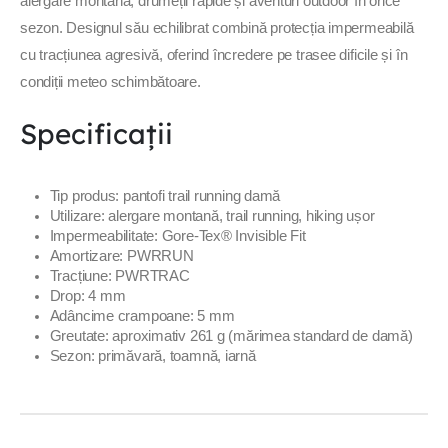
alergare montană, drumeții rapide și aventuri outdoor în orice
sezon. Designul său echilibrat combină protecția impermeabilă
cu tracțiunea agresivă, oferind încredere pe trasee dificile și în
condiții meteo schimbătoare.
Specificații
Tip produs: pantofi trail running damă
Utilizare: alergare montană, trail running, hiking ușor
Impermeabilitate: Gore-Tex® Invisible Fit
Amortizare: PWRRUN
Tracțiune: PWRTRAC
Drop: 4 mm
Adâncime crampoane: 5 mm
Greutate: aproximativ 261 g (mărimea standard de damă)
Sezon: primăvară, toamnă, iarnă