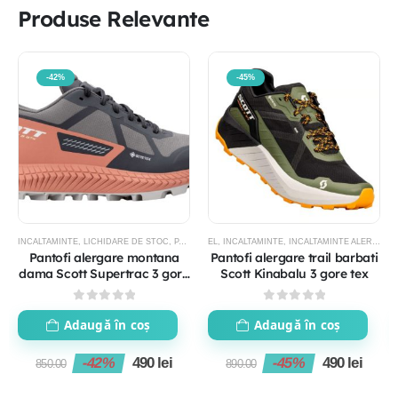
Produse Relevante
-42%
-45%
INCALTAMINTE
,
LICHIDARE DE STOC
,
PANTOFI TRAIL RUNNING
EL
,
INCALTAMINTE
,
INCALTAMINTE ALERGARE TRAIL
Pantofi alergare montana
Pantofi alergare trail barbati
dama Scott Supertrac 3 gore
Scott Kinabalu 3 gore tex
tex
0
out of 5
0
out of 5
Adaugă în coș
Adaugă în coș
-42%
490
lei
-45%
490
lei
850.00
890.00