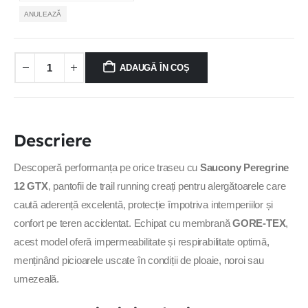
ANULEAZĂ
ADAUGĂ ÎN COȘ
Descriere
Descoperă performanța pe orice traseu cu
Saucony Peregrine
12 GTX
, pantofii de trail running creați pentru alergătoarele care
caută aderență excelentă, protecție împotriva intemperiilor și
confort pe teren accidentat. Echipat cu membrană
GORE-TEX
,
acest model oferă impermeabilitate și respirabilitate optimă,
menținând picioarele uscate în condiții de ploaie, noroi sau
umezeală.