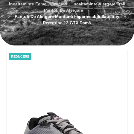
Incaltaminte Femei
,
Promotii
,
Incaltaminte Alergare Trail
,
Pantofi De Alergare
Pantofi De Alergare Montană Impermeabili Saucony
Peregrine 12 GTX Damă
REDUCERE