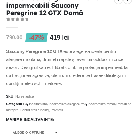
impermeabili Saucony
Peregrine 12 GTX Damă
0
out of 5
-47%
419
lei
790.00
Saucony Peregrine 12 GTX
este alegerea ideală pentru
alergare montană, drumeții rapide și aventuri outdoor în orice
sezon. Designul său echilibrat combină protecția impermeabilă
cu tracțiunea agresivă, oferind încredere pe trasee dificile și în
condiții meteo schimbătoare.
SKU:
Nu se aplică
Categorii:
Ea
,
Incaltaminte
,
Incaltaminte alergare trail
,
Incaltaminte femei
,
Pantofi de
alergare
,
Pantofi trail running
,
Promotii
MARIME INCALTAMINTE