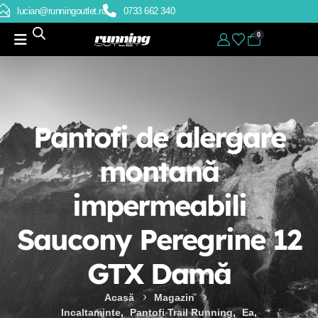
lucian@runningoutlet.ro
0733 662 340
0
Pantofi de alergare
montană
impermeabili
Saucony Peregrine 12
GTX Damă
Acasă
Magazin
Incaltaminte
,
Pantofi Trail Running
,
Ea
,