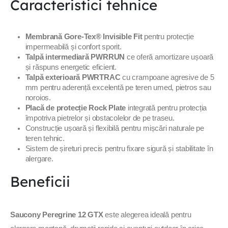
Caracteristici tehnice
Membrană Gore-Tex® Invisible Fit
pentru protecție
impermeabilă și confort sporit.
Talpă intermediară PWRRUN
ce oferă amortizare ușoară
și răspuns energetic eficient.
Talpă exterioară PWRTRAC
cu crampoane agresive de 5
mm pentru aderență excelentă pe teren umed, pietros sau
noroios.
Placă de protecție Rock Plate
integrată pentru protecția
împotriva pietrelor și obstacolelor de pe traseu.
Construcție ușoară și flexibilă pentru mișcări naturale pe
teren tehnic.
Sistem de șireturi precis pentru fixare sigură și stabilitate în
alergare.
Beneficii
Saucony Peregrine 12 GTX
este alegerea ideală pentru