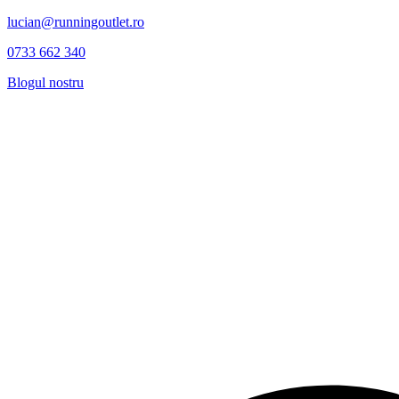
lucian@runningoutlet.ro
0733 662 340
Blogul nostru