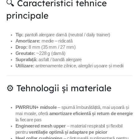
🔍 Caracteristici tehnice
principale
Tip:
pantofi alergare damă (neutral / daily trainer)
Amortizare:
medie – ridicată
Drop:
8 mm (35 mm / 27 mm)
Greutate:
~228 g (damă)
Suprafață:
asfalt / bandă alergare
Utilizare:
antrenamente zilnice, alergări ușoare și medii
⚙️ Tehnologii și materiale
PWRRUN+ midsole
– spumă îmbunătățită, mai ușoară și
mai moale, oferă
amortizare eficientă și return de energie
la fiecare pas
Engineered mesh upper
– material respirabil și flexibil
pentru
ventilație optimă și adaptare pe picior
Heel collar cushioning
– căptușeală suplimentară pentru