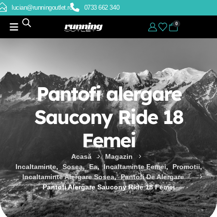
lucian@runningoutlet.ro
0733 662 340
0
Pantofi alergare
Saucony Ride 18
Femei
Acasă
Magazin
Incaltaminte
,
Sosea
,
Ea
,
Incaltaminte Femei
,
Promotii
,
Incaltaminte Alergare Sosea
,
Pantofi De Alergare
Pantofi Alergare Saucony Ride 18 Femei