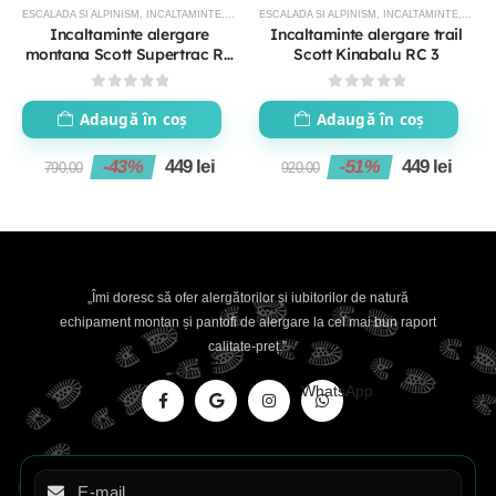
ESCALADA SI ALPINISM
,
INCALTAMINTE
,
PANTOFI TRAIL RUNNING
ESCALADA SI ALPINISM
,
PROMOTII
,
INCALTAMINTE
,
LICH
Incaltaminte alergare
Incaltaminte alergare trail
montana Scott Supertrac RC
Scott Kinabalu RC 3
2
0
out of 5
0
out of 5
Adaugă în coș
Adaugă în coș
-43%
449
lei
-51%
449
lei
790.00
920.00
„Îmi doresc să ofer alergătorilor și iubitorilor de natură
echipament montan și pantofi de alergare la cel mai bun raport
calitate-preț.”
WhatsApp