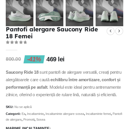
Pantofi alergare Saucony Ride
18 Femei
0
out of 5
-41%
469
lei
800.00
Saucony Ride 18
sunt pantofi de alergare versatili, creați pentru
alergătoarele care caută
echilibru între amortizare, confort și
performanță pe asfalt
. Modelul este ideal pentru antrenamente
zilnice, oferind o experiență de rulare lină, naturală și eficientă.
SKU:
Nu se aplică
Categorii:
Ea
,
Incaltaminte
,
Incaltaminte alergare sosea
,
Incaltaminte femei
,
Pantofi
de alergare
,
Promotii
,
Sosea
MARIME INCALTAMINTE