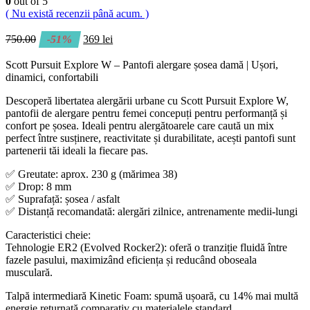
0
out of 5
( Nu există recenzii până acum. )
750.00
-51%
369
lei
Scott Pursuit Explore W – Pantofi alergare șosea damă | Ușori,
dinamici, confortabili
Descoperă libertatea alergării urbane cu Scott Pursuit Explore W,
pantofii de alergare pentru femei concepuți pentru performanță și
confort pe șosea. Ideali pentru alergătoarele care caută un mix
perfect între susținere, reactivitate și durabilitate, acești pantofi sunt
partenerii tăi ideali la fiecare pas.
✅ Greutate: aprox. 230 g (mărimea 38)
✅ Drop: 8 mm
✅ Suprafață: șosea / asfalt
✅ Distanță recomandată: alergări zilnice, antrenamente medii-lungi
Caracteristici cheie:
Tehnologie ER2 (Evolved Rocker2): oferă o tranziție fluidă între
fazele pasului, maximizând eficiența și reducând oboseala
musculară.
Talpă intermediară Kinetic Foam: spumă ușoară, cu 14% mai multă
energie returnată comparativ cu materialele standard.