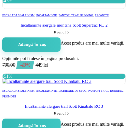
-43%
ESCALADA SI ALPINISM
,
INCALTAMINTE
,
PANTOFI TRAIL RUNNING
,
PROMOTII
Incaltaminte alergare montana Scott Supertrac RC 2
0
out of 5
Acest produs are mai multe variații.
Adaugă în coș
Opțiunile pot fi alese în pagina produsului.
790.00
-43%
449
lei
-51%
ESCALADA SI ALPINISM
,
INCALTAMINTE
,
LICHIDARE DE STOC
,
PANTOFI TRAIL RUNNING
,
PROMOTII
Incaltaminte alergare trail Scott Kinabalu RC 3
0
out of 5
Acest produs are mai multe variații.
Adaugă în coș