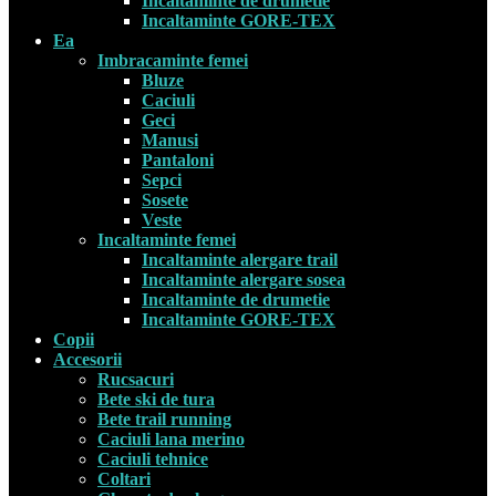
Incaltaminte de drumetie
Incaltaminte GORE-TEX
Ea
Imbracaminte femei
Bluze
Caciuli
Geci
Manusi
Pantaloni
Sepci
Sosete
Veste
Incaltaminte femei
Incaltaminte alergare trail
Incaltaminte alergare sosea
Incaltaminte de drumetie
Incaltaminte GORE-TEX
Copii
Accesorii
Rucsacuri
Bete ski de tura
Bete trail running
Caciuli lana merino
Caciuli tehnice
Coltari