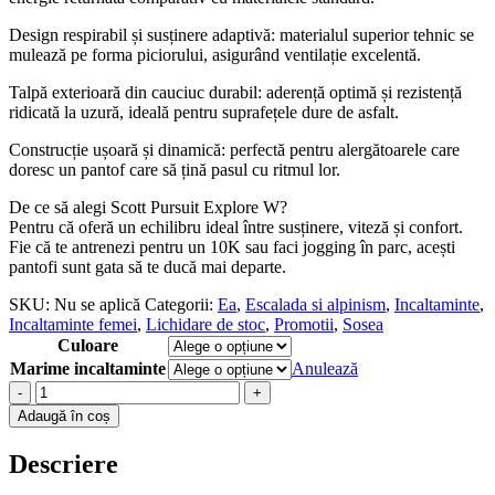
Design respirabil și susținere adaptivă: materialul superior tehnic se
mulează pe forma piciorului, asigurând ventilație excelentă.
Talpă exterioară din cauciuc durabil: aderență optimă și rezistență
ridicată la uzură, ideală pentru suprafețele dure de asfalt.
Construcție ușoară și dinamică: perfectă pentru alergătoarele care
doresc un pantof care să țină pasul cu ritmul lor.
De ce să alegi Scott Pursuit Explore W?
Pentru că oferă un echilibru ideal între susținere, viteză și confort.
Fie că te antrenezi pentru un 10K sau faci jogging în parc, acești
pantofi sunt gata să te ducă mai departe.
SKU:
Nu se aplică
Categorii:
Ea
,
Escalada si alpinism
,
Incaltaminte
,
Incaltaminte femei
,
Lichidare de stoc
,
Promotii
,
Sosea
Culoare
Marime incaltaminte
Anulează
-
+
Adaugă în coș
Descriere