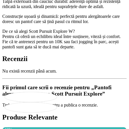
Talpă exterioară din cauciuc durabil: aderență optimă și rezistență
ridicată la uzură, ideală pentru suprafețele dure de asfalt.
Construcție ușoară și dinamică: perfectă pentru alergătoarele care
doresc un pantof care să țină pasul cu ritmul lor.
De ce să alegi Scott Pursuit Explore W?
Pentru că oferă un echilibru ideal între susținere, viteză și confort.
Fie că te antrenezi pentru un 10K sau faci jogging în parc, acești
pantofi sunt gata să te ducă mai departe.
Recenzii
Nu există recenzii până acum.
Fii primul care scrii o recenzie pentru „Pantofi
alergare dama sosea Scott Pursuit Explore”
Trebuie să fii
autentificat
pentru a publica o recenzie.
Produse Relevante