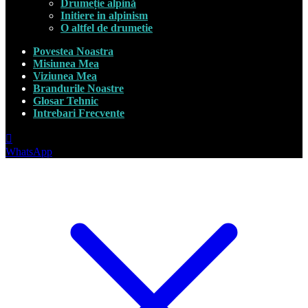
Drumeție alpină
Initiere in alpinism
O altfel de drumetie
Povestea Noastra
Misiunea Mea
Viziunea Mea
Brandurile Noastre
Glosar Tehnic
Intrebari Frecvente
WhatsApp