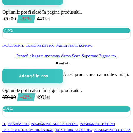
Opțiunile pot fi alese în pagina produsului.
920.00
-51%
449
lei
-42%
INCALTAMINTE
,
LICHIDARE DE STOC
,
PANTOFI TRAIL RUNNING
Pantofi alergare montana dama Scott Supertrac 3 gore tex
0
out of 5
Acest produs are mai multe variații.
Adaugă în coș
Opțiunile pot fi alese în pagina produsului.
850.00
-42%
490
lei
-45%
EL
,
INCALTAMINTE
,
INCALTAMINTE ALERGARE TRAIL
,
INCALTAMINTE BARBATI
,
INCALTAMINTE DRUMETIE BARBATI
,
INCALTAMINTE GORE-TEX
,
INCALTAMINTE GORE-TEX