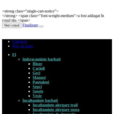
<strong class="single-cart-notice">
</strong> <span class="font-weight-medium">a fost adăugat în
coșul tău.</span>
Finalizare
Vezi coșul
Categorii
Noi, pe scurt
El
Imbracaminte barbati
Bluze
Caciuli
Geci
Manusi
Pantaloni
Sepci
Sosete
Veste
Incaltaminte barbati
Incaltaminte alergare trail
Incaltaminte alergare sosea