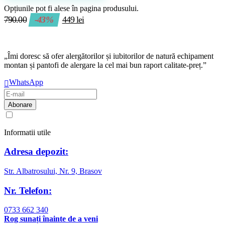
Opțiunile pot fi alese în pagina produsului.
790.00
-43%
449
lei
„Îmi doresc să ofer alergătorilor și iubitorilor de natură echipament
montan și pantofi de alergare la cel mai bun raport calitate-preț.”
WhatsApp
Am citit și sunt de acord cu
regulamentul de prelucrare a datelor
Informatii utile
Adresa depozit:
Str. Albatrosului, Nr. 9, Brasov
Nr. Telefon:
0733 662 340
Rog sunați înainte de a veni