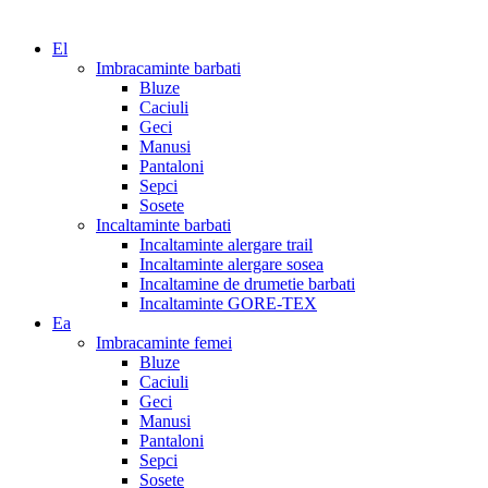
El
Imbracaminte barbati
Bluze
Caciuli
Geci
Manusi
Pantaloni
Sepci
Sosete
Incaltaminte barbati
Incaltaminte alergare trail
Incaltaminte alergare sosea
Incaltamine de drumetie barbati
Incaltaminte GORE-TEX
Ea
Imbracaminte femei
Bluze
Caciuli
Geci
Manusi
Pantaloni
Sepci
Sosete