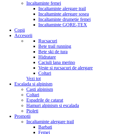
Incaltaminte femei
Incaltaminte alergare trail
Incaltaminte alergare sosea
Incaltaminte drumetie femei
Incaltaminte GORE-TEX
Copii
Accesorii
Rucsacuri
Bete trail running
Bete ski de tura
Hidratare
Caciuli lana merino
Veste si rucsacuri de alergare
Coltari
Vezi tot
Escalada si alpinism
Casti alpinism
Coltari
Espadrile de catarat
Hamuri alpinism si escalada
Pioleti
Promotii
Incaltaminte alergare trail
Barbati
Femei