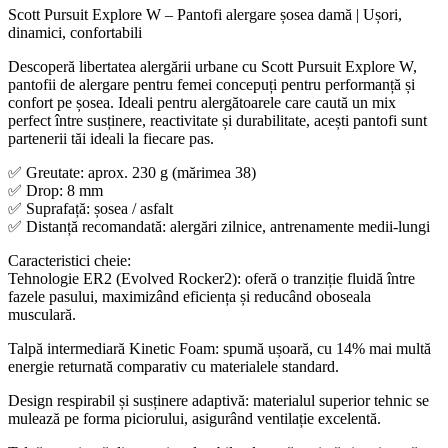
Scott Pursuit Explore W – Pantofi alergare șosea damă | Ușori,
dinamici, confortabili
Descoperă libertatea alergării urbane cu Scott Pursuit Explore W,
pantofii de alergare pentru femei concepuți pentru performanță și
confort pe șosea. Ideali pentru alergătoarele care caută un mix
perfect între susținere, reactivitate și durabilitate, acești pantofi sunt
partenerii tăi ideali la fiecare pas.
✅ Greutate: aprox. 230 g (mărimea 38)
✅ Drop: 8 mm
✅ Suprafață: șosea / asfalt
✅ Distanță recomandată: alergări zilnice, antrenamente medii-lungi
Caracteristici cheie:
Tehnologie ER2 (Evolved Rocker2): oferă o tranziție fluidă între
fazele pasului, maximizând eficiența și reducând oboseala
musculară.
Talpă intermediară Kinetic Foam: spumă ușoară, cu 14% mai multă
energie returnată comparativ cu materialele standard.
Design respirabil și susținere adaptivă: materialul superior tehnic se
mulează pe forma piciorului, asigurând ventilație excelentă.