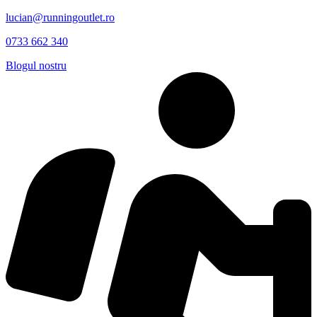
lucian@runningoutlet.ro
0733 662 340
Blogul nostru