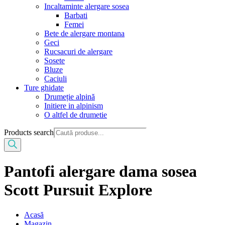
Incaltaminte alergare sosea
Barbati
Femei
Bete de alergare montana
Geci
Rucsacuri de alergare
Sosete
Bluze
Caciuli
Ture ghidate
Drumeție alpină
Initiere in alpinism
O altfel de drumetie
Products search
Pantofi alergare dama sosea
Scott Pursuit Explore
Acasă
Magazin