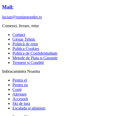
Mail:
lucian@runningoutlet.ro
Comenzi, livrare, retur
Contact
Glosar Tehnic
Politică de retur
Politica Cookies
Politica de Confidentialitate
Metode de Plata si Garantie
Termeni și Condiții
Imbracamintea Noastra
Pentru el
Pentru ea
Copii
Alergare
Accesorii
Ski de tura
Escalada si alpinism