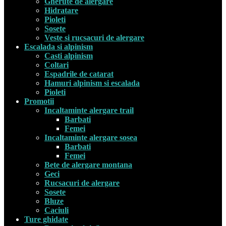
Gherute de alergare
Hidratare
Pioleti
Sosete
Veste si rucsacuri de alergare
Escalada si alpinism
Casti alpinism
Coltari
Espadrile de catarat
Hamuri alpinism si escalada
Pioleti
Promotii
Incaltaminte alergare trail
Barbati
Femei
Incaltaminte alergare sosea
Barbati
Femei
Bete de alergare montana
Geci
Rucsacuri de alergare
Sosete
Bluze
Caciuli
Ture ghidate