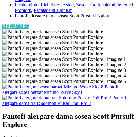
Incaltaminte
,
Lichidare de stoc
,
Sosea
,
Ea
,
Incaltaminte femei
,
Promotii
,
Escalada si alpinism
Pantofi alergare dama sosea Scott Pursuit Explore
REDUCERE
Pantofi
alergare sosea barbat Mizuno Wave Sky 8
Pantofi
alergare dama trail Salomon Pulsar Trail Pro 2
Pantofi alergare dama sosea Scott Pursuit
Explore