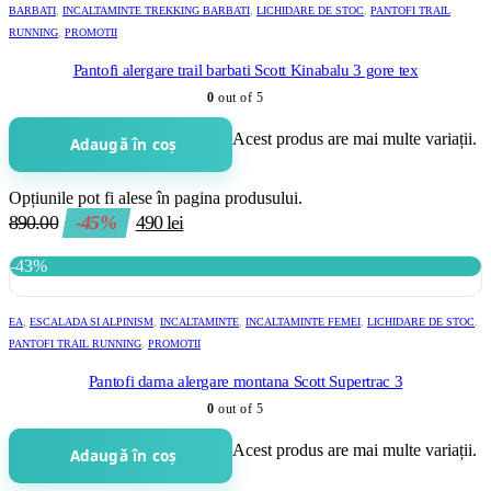
BARBATI
,
INCALTAMINTE TREKKING BARBATI
,
LICHIDARE DE STOC
,
PANTOFI TRAIL
RUNNING
,
PROMOTII
Pantofi alergare trail barbati Scott Kinabalu 3 gore tex
0
out of 5
Acest produs are mai multe variații.
Adaugă în coș
Opțiunile pot fi alese în pagina produsului.
890.00
-45%
490
lei
-43%
EA
,
ESCALADA SI ALPINISM
,
INCALTAMINTE
,
INCALTAMINTE FEMEI
,
LICHIDARE DE STOC
,
PANTOFI TRAIL RUNNING
,
PROMOTII
Pantofi dama alergare montana Scott Supertrac 3
0
out of 5
Acest produs are mai multe variații.
Adaugă în coș