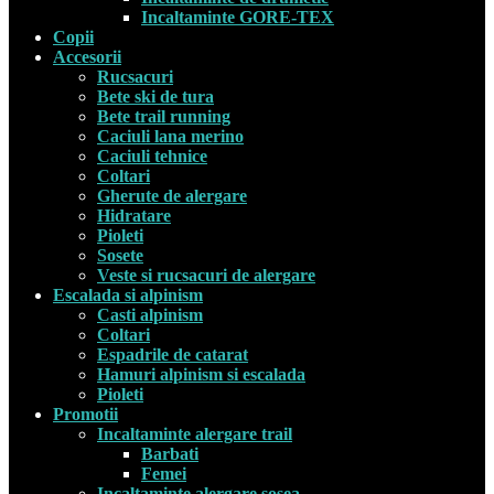
Incaltaminte GORE-TEX
Copii
Accesorii
Rucsacuri
Bete ski de tura
Bete trail running
Caciuli lana merino
Caciuli tehnice
Coltari
Gherute de alergare
Hidratare
Pioleti
Sosete
Veste si rucsacuri de alergare
Escalada si alpinism
Casti alpinism
Coltari
Espadrile de catarat
Hamuri alpinism si escalada
Pioleti
Promotii
Incaltaminte alergare trail
Barbati
Femei
Incaltaminte alergare sosea