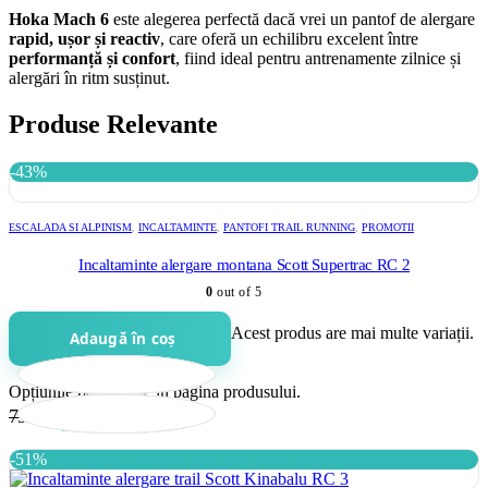
Hoka Mach 6
este alegerea perfectă dacă vrei un pantof de alergare
rapid, ușor și reactiv
, care oferă un echilibru excelent între
performanță și confort
, fiind ideal pentru antrenamente zilnice și
alergări în ritm susținut.
Produse Relevante
-43%
ESCALADA SI ALPINISM
,
INCALTAMINTE
,
PANTOFI TRAIL RUNNING
,
PROMOTII
Incaltaminte alergare montana Scott Supertrac RC 2
0
out of 5
Acest produs are mai multe variații.
Adaugă în coș
Opțiunile pot fi alese în pagina produsului.
790.00
-43%
449
lei
-51%