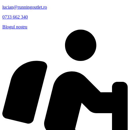
lucian@runningoutlet.ro
0733 662 340
Blogul nostru