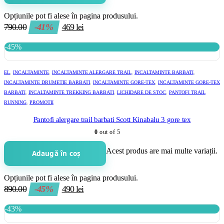
Opțiunile pot fi alese în pagina produsului.
790.00
-41%
469
lei
-45%
EL
,
INCALTAMINTE
,
INCALTAMINTE ALERGARE TRAIL
,
INCALTAMINTE BARBATI
,
INCALTAMINTE DRUMETIE BARBATI
,
INCALTAMINTE GORE-TEX
,
INCALTAMINTE GORE-TEX
BARBATI
,
INCALTAMINTE TREKKING BARBATI
,
LICHIDARE DE STOC
,
PANTOFI TRAIL
RUNNING
,
PROMOTII
Pantofi alergare trail barbati Scott Kinabalu 3 gore tex
0
out of 5
Acest produs are mai multe variații.
Adaugă în coș
Opțiunile pot fi alese în pagina produsului.
890.00
-45%
490
lei
-43%