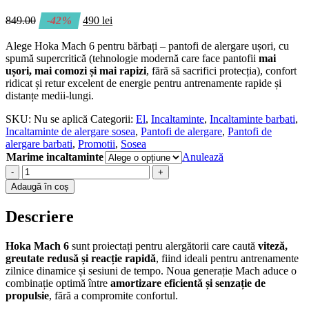
849.00
-42%
490
lei
Alege Hoka Mach 6 pentru bărbați – pantofi de alergare ușori, cu
spumă supercritică (tehnologie modernă care face pantofii
mai
ușori, mai comozi și mai rapizi
, fără să sacrifici protecția), confort
ridicat și retur excelent de energie pentru antrenamente rapide și
distanțe medii-lungi.
SKU:
Nu se aplică
Categorii:
El
,
Incaltaminte
,
Incaltaminte barbati
,
Incaltaminte de alergare sosea
,
Pantofi de alergare
,
Pantofi de
alergare barbati
,
Promotii
,
Sosea
Marime incaltaminte
Anulează
-
+
Adaugă în coș
Descriere
Hoka Mach 6
sunt proiectați pentru alergătorii care caută
viteză,
greutate redusă și reacție rapidă
, fiind ideali pentru antrenamente
zilnice dinamice și sesiuni de tempo. Noua generație Mach aduce o
combinație optimă între
amortizare eficientă și senzație de
propulsie
, fără a compromite confortul.