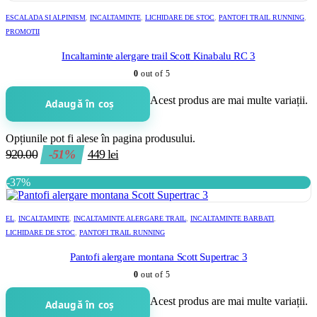
ESCALADA SI ALPINISM
,
INCALTAMINTE
,
LICHIDARE DE STOC
,
PANTOFI TRAIL RUNNING
,
PROMOTII
Incaltaminte alergare trail Scott Kinabalu RC 3
0
out of 5
Acest produs are mai multe variații.
Adaugă în coș
Opțiunile pot fi alese în pagina produsului.
920.00
-51%
449
lei
-37%
EL
,
INCALTAMINTE
,
INCALTAMINTE ALERGARE TRAIL
,
INCALTAMINTE BARBATI
,
LICHIDARE DE STOC
,
PANTOFI TRAIL RUNNING
Pantofi alergare montana Scott Supertrac 3
0
out of 5
Acest produs are mai multe variații.
Adaugă în coș