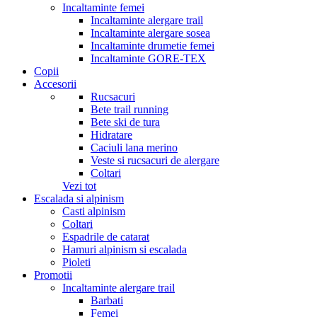
Incaltaminte femei
Incaltaminte alergare trail
Incaltaminte alergare sosea
Incaltaminte drumetie femei
Incaltaminte GORE-TEX
Copii
Accesorii
Rucsacuri
Bete trail running
Bete ski de tura
Hidratare
Caciuli lana merino
Veste si rucsacuri de alergare
Coltari
Vezi tot
Escalada si alpinism
Casti alpinism
Coltari
Espadrile de catarat
Hamuri alpinism si escalada
Pioleti
Promotii
Incaltaminte alergare trail
Barbati
Femei