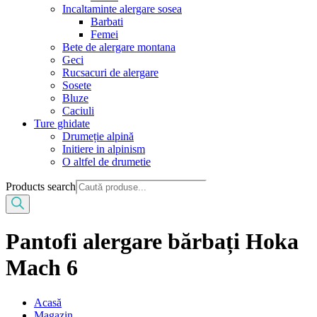
Incaltaminte alergare sosea
Barbati
Femei
Bete de alergare montana
Geci
Rucsacuri de alergare
Sosete
Bluze
Caciuli
Ture ghidate
Drumeție alpină
Initiere in alpinism
O altfel de drumetie
Products search
Pantofi alergare bărbați Hoka
Mach 6
Acasă
Magazin