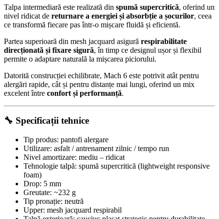
Talpa intermediară este realizată din
spumă supercritică
, oferind un
nivel ridicat de
returnare a energiei și absorbție a șocurilor
, ceea
ce transformă fiecare pas într-o mișcare fluidă și eficientă.
Partea superioară din mesh jacquard asigură
respirabilitate
direcționată și fixare sigură
, în timp ce designul ușor și flexibil
permite o adaptare naturală la mișcarea piciorului.
Datorită construcției echilibrate, Mach 6 este potrivit atât pentru
alergări rapide, cât și pentru distanțe mai lungi, oferind un mix
excelent între
confort și performanță
.
🔧 Specificații tehnice
Tip produs: pantofi alergare
Utilizare: asfalt / antrenament zilnic / tempo run
Nivel amortizare: mediu – ridicat
Tehnologie talpă: spumă supercritică (lightweight responsive
foam)
Drop: 5 mm
Greutate: ~232 g
Tip pronație: neutră
Upper: mesh jacquard respirabil
Talpă exterioară: cauciuc plasat strategic pentru durabilitate