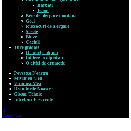
Barbati
Femei
Bete de alergare montana
Geci
Rucsacuri de alergare
Sosete
Bluze
Caciuli
Ture ghidate
Drumeție alpină
Initiere in alpinism
O altfel de drumetie
Povestea Noastra
Misiunea Mea
Viziunea Mea
Brandurile Noastre
Glosar Tehnic
Intrebari Frecvente
WhatsApp