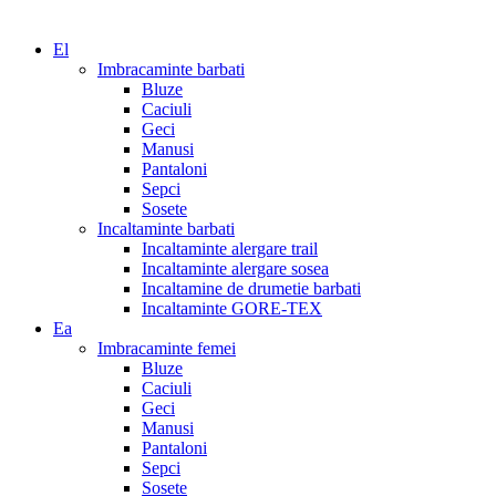
El
Imbracaminte barbati
Bluze
Caciuli
Geci
Manusi
Pantaloni
Sepci
Sosete
Incaltaminte barbati
Incaltaminte alergare trail
Incaltaminte alergare sosea
Incaltamine de drumetie barbati
Incaltaminte GORE-TEX
Ea
Imbracaminte femei
Bluze
Caciuli
Geci
Manusi
Pantaloni
Sepci
Sosete