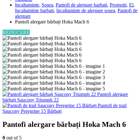
Incaltaminte
,
Sosea
,
Pantofi de alergare barbati
,
Promotii
,
El
,
Incaltaminte barbati
,
Incaltaminte de alergare sosea
,
Pantofi de
alergare
Pantofi alergare bărbați Hoka Mach 6
REDUCERE
Pantofi alergare
bărbați Saucony Triumph 22
Pantofi de trail
Saucony Peregrine 15 Bărbați
Pantofi alergare bărbați Hoka Mach 6
0
out of 5