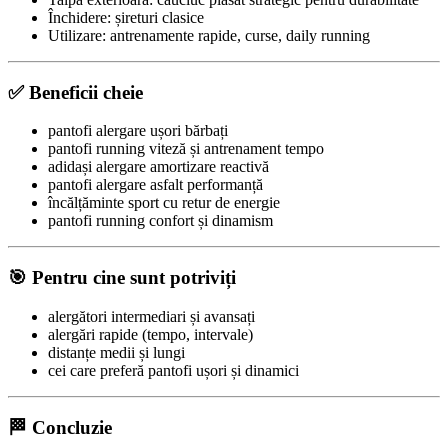
Închidere: șireturi clasice
Utilizare: antrenamente rapide, curse, daily running
✅ Beneficii cheie
pantofi alergare ușori bărbați
pantofi running viteză și antrenament tempo
adidași alergare amortizare reactivă
pantofi alergare asfalt performanță
încălțăminte sport cu retur de energie
pantofi running confort și dinamism
🎯 Pentru cine sunt potriviți
alergători intermediari și avansați
alergări rapide (tempo, intervale)
distanțe medii și lungi
cei care preferă pantofi ușori și dinamici
🏁 Concluzie