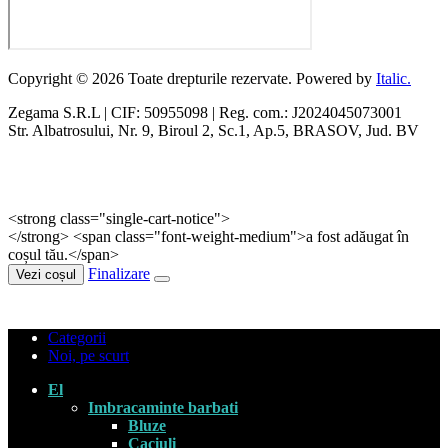
Copyright © 2026 Toate drepturile rezervate. Powered by
Italic.
Zegama S.R.L | CIF: 50955098 | Reg. com.: J2024045073001
Str. Albatrosului, Nr. 9, Biroul 2, Sc.1, Ap.5, BRASOV, Jud. BV
<strong class="single-cart-notice">
</strong> <span class="font-weight-medium">a fost adăugat în
coșul tău.</span>
Finalizare
Vezi coșul
Categorii
Noi, pe scurt
El
Imbracaminte barbati
Bluze
Caciuli