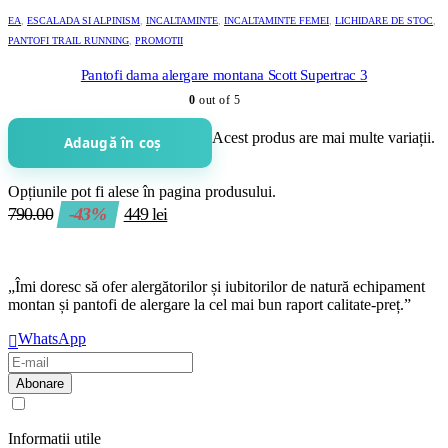
EA
,
ESCALADA SI ALPINISM
,
INCALTAMINTE
,
INCALTAMINTE FEMEI
,
LICHIDARE DE STOC
,
PANTOFI TRAIL RUNNING
,
PROMOTII
Pantofi dama alergare montana Scott Supertrac 3
0
out of 5
Acest produs are mai multe variații.
Adaugă în coș
Opțiunile pot fi alese în pagina produsului.
790.00
-43%
449
lei
„Îmi doresc să ofer alergătorilor și iubitorilor de natură echipament
montan și pantofi de alergare la cel mai bun raport calitate-preț.”
WhatsApp
Am citit și sunt de acord cu
regulamentul de prelucrare a datelor
Informatii utile