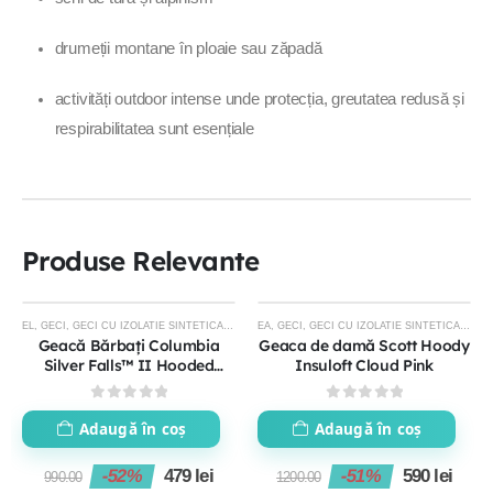
drumeții montane în ploaie sau zăpadă
activități outdoor intense unde protecția, greutatea redusă și
respirabilitatea sunt esențiale
Produse Relevante
EL
,
GECI
,
GECI CU IZOLATIE SINTETICA
,
GECI DE IARNA BARBATI
EA
,
GECI
,
GECI CU IZOLATIE SINTETICA
,
GECI DE SKI DE TURA
,
GECI
,
IM
-52%
-51%
Geacă Bărbați Columbia
Geaca de damă Scott Hoody
Silver Falls™ II Hooded
Insuloft Cloud Pink
Jacket
0
out of 5
0
out of 5
Adaugă în coș
Adaugă în coș
-52%
479
lei
-51%
590
lei
990.00
1200.00