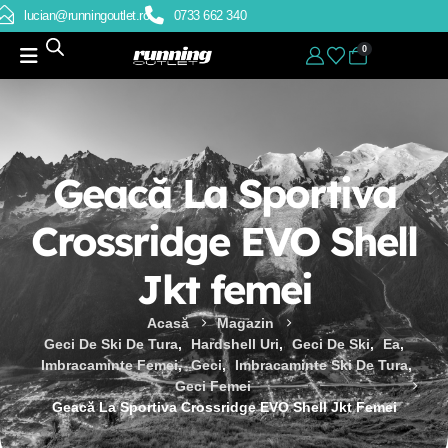
lucian@runningoutlet.ro
0733 662 340
0
Geacă La Sportiva
Crossridge EVO Shell
Jkt femei
Acasă
Magazin
Geci De Ski De Tura
,
Hardshell Uri
,
Geci De Ski
,
Ea
,
Imbracaminte Femei
,
Geci
,
Imbracaminte Ski De Tura
,
Geci Femei
Geacă La Sportiva Crossridge EVO Shell Jkt Femei