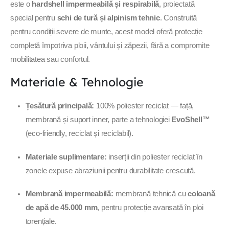
este o
hardshell impermeabilă și respirabilă
, proiectată
special pentru
schi de tură și alpinism tehnic
. Construită
pentru condiții severe de munte, acest model oferă protecție
completă împotriva ploii, vântului și zăpezii, fără a compromite
mobilitatea sau confortul.
Materiale & Tehnologie
Țesătură principală:
100% poliester reciclat — față,
membrană și suport inner, parte a tehnologiei
EvoShell™
(eco-friendly, reciclat și reciclabil).
Materiale suplimentare:
inserții din poliester reciclat în
zonele expuse abraziunii pentru durabilitate crescută.
Membrană impermeabilă:
membrană tehnică cu
coloană
de apă de 45.000 mm
, pentru protecție avansată în ploi
torențiale.