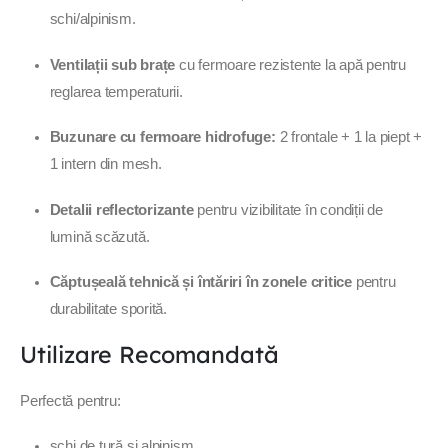
schi/alpinism.
Ventilații sub brațe
cu fermoare rezistente la apă pentru
reglarea temperaturii.
Buzunare cu fermoare hidrofuge:
2 frontale + 1 la piept +
1 intern din mesh.
Detalii reflectorizante
pentru vizibilitate în condiții de
lumină scăzută.
Căptușeală tehnică și întăriri în zonele critice
pentru
durabilitate sporită.
Utilizare Recomandată
Perfectă pentru:
schi de tură și alpinism