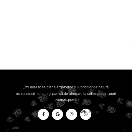
„Îmi doresc să ofer alergătorilor și iubitorilor de natură
echipament montan și pantofi de alergare la cel mai bun raport
calitate-preț.”
WhatsApp