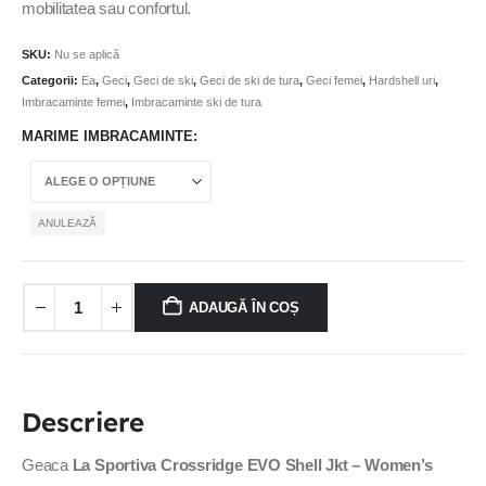
mobilitatea sau confortul.
SKU:
Nu se aplică
Categorii:
Ea
,
Geci
,
Geci de ski
,
Geci de ski de tura
,
Geci femei
,
Hardshell uri
,
Imbracaminte femei
,
Imbracaminte ski de tura
MARIME IMBRACAMINTE
ANULEAZĂ
ADAUGĂ ÎN COȘ
Descriere
Geaca
La Sportiva Crossridge EVO Shell Jkt – Women’s