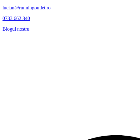
lucian@runningoutlet.ro
0733 662 340
Blogul nostru