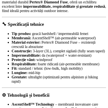
materialul durabil
Pertex® Diamond Fuse
, oferă un echilibru
excelent între
impermeabilitate, respirabilitate și greutate redusă
,
fiind ideală pentru activități outdoor intense.
🔧 Specificații tehnice
Tip produs:
geacă hardshell / impermeabilă femei
Membrană:
AscentShell™ (air-permeable waterproof)
Material exterior:
Pertex® Diamond Fuse – rezistență
crescută la abraziune
Construcție:
3-layer (3L), complet sigilată (fully seam taped)
Impermeabilitate:
da (waterproof + water-resistant)
Protecție vânt:
windproof
Respirabilitate:
foarte ridicată (air-permeable membrane)
Fit:
standard / tehnic (low-bulk, high mobility)
Lungime:
mid-hip
Greutate:
ultralight (optimizată pentru alpinism și hiking
rapid)
⚙️ Tehnologii și beneficii
AscentShell™ Technology
– membrană inovatoare care