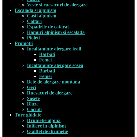
Veste si rucsacuri de alergare
Escalada si alpinism
Casti alpinism
Coltari
Espadrile de catarat
Hamuri alpinism si escalada
Pioleti
Promotii
Incaltaminte alergare trail
Barbati
Femei
Incaltaminte alergare sosea
Barbati
Femei
Bete de alergare montana
Geci
Rucsacuri de alergare
Sosete
Bluze
Caciuli
Ture ghidate
Drumeție alpină
Initiere in alpinism
O altfel de drumetie