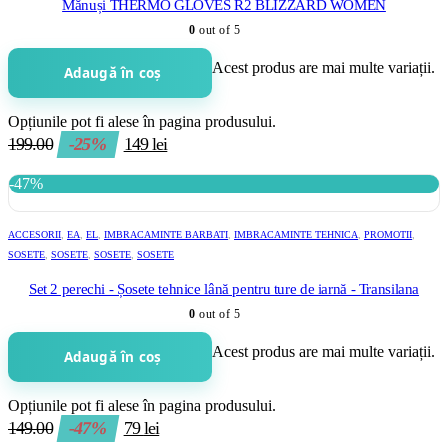
Mănuși THERMO GLOVES R2 BLIZZARD WOMEN
0
out of 5
Acest produs are mai multe variații.
Adaugă în coș
Opțiunile pot fi alese în pagina produsului.
199.00
-25%
149
lei
-47%
ACCESORII
,
EA
,
EL
,
IMBRACAMINTE BARBATI
,
IMBRACAMINTE TEHNICA
,
PROMOTII
,
SOSETE
,
SOSETE
,
SOSETE
,
SOSETE
Set 2 perechi - Șosete tehnice lână pentru ture de iarnă - Transilana
0
out of 5
Acest produs are mai multe variații.
Adaugă în coș
Opțiunile pot fi alese în pagina produsului.
149.00
-47%
79
lei