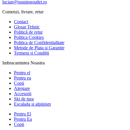
lucian@runningoutlet.ro
Comenzi, livrare, retur
Contact
Glosar Tehnic
Politică de retur
Politica Cookies
Politica de Confidentialitate
Metode de Plata si Garantie
Termeni și Condiții
Imbracamintea Noastra
Pentru el
Pentru ea
Copii
Alergare
Accesorii
Ski de tura
Escalada si alpinism
Pentru El
Pentru Ea
Copii