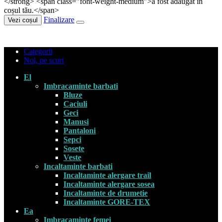
</strong> <span class="font-weight-medium">a fost adăugat în
coșul tău.</span>
Finalizare
Vezi coșul
Categorii
Noi, pe scurt
El
Imbracaminte barbati
Bluze
Caciuli
Geci
Manusi
Pantaloni
Sepci
Sosete
Veste
Incaltaminte barbati
Incaltaminte alergare trail
Incaltaminte alergare sosea
Incaltaminte de drumetie
Incaltaminte GORE-TEX
Ea
Imbracaminte femei