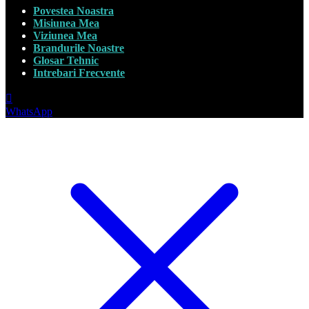
Povestea Noastra
Misiunea Mea
Viziunea Mea
Brandurile Noastre
Glosar Tehnic
Intrebari Frecvente
WhatsApp