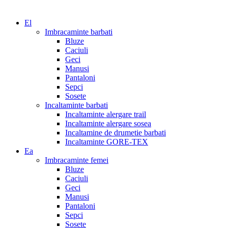
El
Imbracaminte barbati
Bluze
Caciuli
Geci
Manusi
Pantaloni
Sepci
Sosete
Incaltaminte barbati
Incaltaminte alergare trail
Incaltaminte alergare sosea
Incaltamine de drumetie barbati
Incaltaminte GORE-TEX
Ea
Imbracaminte femei
Bluze
Caciuli
Geci
Manusi
Pantaloni
Sepci
Sosete