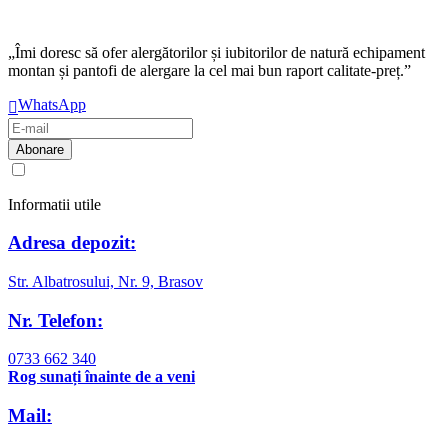
„Îmi doresc să ofer alergătorilor și iubitorilor de natură echipament
montan și pantofi de alergare la cel mai bun raport calitate-preț.”
WhatsApp
Am citit și sunt de acord cu
regulamentul de prelucrare a datelor
Informatii utile
Adresa depozit:
Str. Albatrosului, Nr. 9, Brasov
Nr. Telefon:
0733 662 340
Rog sunați înainte de a veni
Mail: