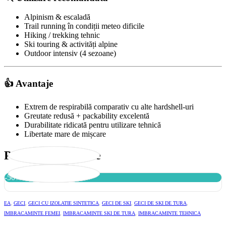
Alpinism & escaladă
Trail running în condiții meteo dificile
Hiking / trekking tehnic
Ski touring & activități alpine
Outdoor intensiv (4 sezoane)
👍 Avantaje
Extrem de respirabilă comparativ cu alte hardshell-uri
Greutate redusă + packability excelentă
Durabilitate ridicată pentru utilizare tehnică
Libertate mare de mișcare
Produse Relevante
-50%
EA
,
GECI
,
GECI CU IZOLATIE SINTETICA
,
GECI DE SKI
,
GECI DE SKI DE TURA
,
IMBRACAMINTE FEMEI
,
IMBRACAMINTE SKI DE TURA
,
IMBRACAMINTE TEHNICA