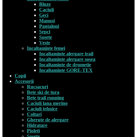
Bluze
Caciuli
Geci
Manusi
Pantaloni
Sepci
Sosete
Veste
Incaltaminte femei
Incaltaminte alergare trail
Incaltaminte alergare sosea
Incaltaminte de drumetie
Incaltaminte GORE-TEX
Copii
Accesorii
Rucsacuri
Bete ski de tura
Bete trail running
Caciuli lana merino
Caciuli tehnice
Coltari
Gherute de alergare
Hidratare
Pioleti
Sosete