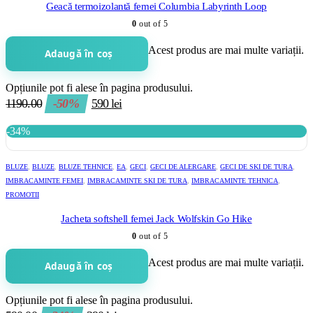
Geacă termoizolantă femei Columbia Labyrinth Loop
0
out of 5
Acest produs are mai multe variații.
Adaugă în coș
Opțiunile pot fi alese în pagina produsului.
1190.00
-50%
590
lei
-34%
BLUZE
,
BLUZE
,
BLUZE TEHNICE
,
EA
,
GECI
,
GECI DE ALERGARE
,
GECI DE SKI DE TURA
,
IMBRACAMINTE FEMEI
,
IMBRACAMINTE SKI DE TURA
,
IMBRACAMINTE TEHNICA
,
PROMOTII
Jacheta softshell femei Jack Wolfskin Go Hike
0
out of 5
Acest produs are mai multe variații.
Adaugă în coș
Opțiunile pot fi alese în pagina produsului.