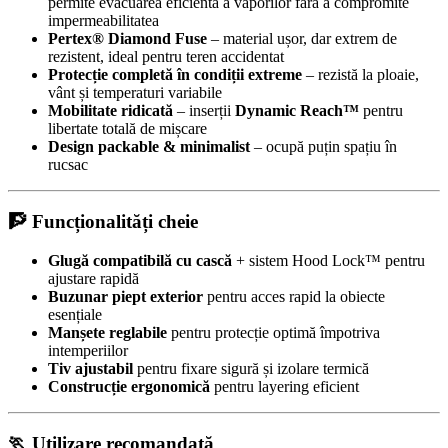
permite evacuarea eficientă a vaporilor fără a compromite
impermeabilitatea
Pertex® Diamond Fuse
– material ușor, dar extrem de
rezistent, ideal pentru teren accidentat
Protecție completă în condiții extreme
– rezistă la ploaie,
vânt și temperaturi variabile
Mobilitate ridicată
– inserții
Dynamic Reach™
pentru
libertate totală de mișcare
Design packable & minimalist
– ocupă puțin spațiu în
rucsac
🧗 Funcționalități cheie
Glugă compatibilă cu cască
+ sistem Hood Lock™ pentru
ajustare rapidă
Buzunar piept exterior
pentru acces rapid la obiecte
esențiale
Manșete reglabile
pentru protecție optimă împotriva
intemperiilor
Tiv ajustabil
pentru fixare sigură și izolare termică
Construcție ergonomică
pentru layering eficient
🏃 Utilizare recomandată