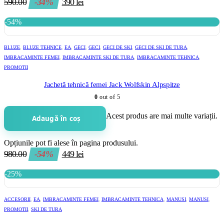
590.00
-34%
390
lei
-54%
BLUZE
,
BLUZE TEHNICE
,
EA
,
GECI
,
GECI
,
GECI DE SKI
,
GECI DE SKI DE TURA
,
IMBRACAMINTE FEMEI
,
IMBRACAMINTE SKI DE TURA
,
IMBRACAMINTE TEHNICA
,
PROMOTII
Jachetă tehnică femei Jack Wolfskin Alpspitze
0
out of 5
Acest produs are mai multe variații.
Adaugă în coș
Opțiunile pot fi alese în pagina produsului.
980.00
-54%
449
lei
-25%
ACCESORII
,
EA
,
IMBRACAMINTE FEMEI
,
IMBRACAMINTE TEHNICA
,
MANUSI
,
MANUSI
,
PROMOTII
,
SKI DE TURA