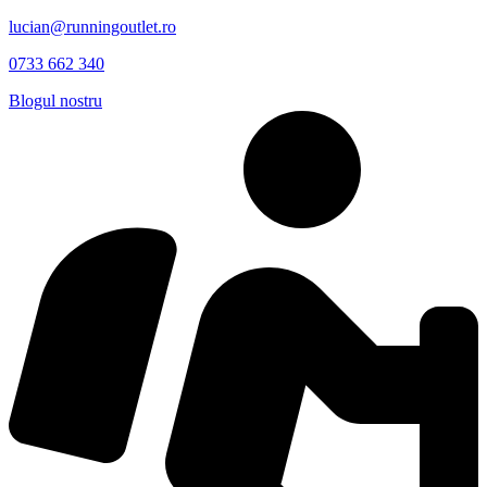
lucian@runningoutlet.ro
0733 662 340
Blogul nostru