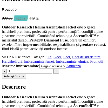
0
out of 5
990.00
-55%
449
lei
Outdoor Research Helium AscentShell Jacket
este o geacă
hardshell premium, proiectată pentru performanță în condiții alpine
și vreme imprevizibilă. Combinând tehnologia
AscentShell™
cu
materialul durabil
Pertex® Diamond Fuse
, oferă un echilibru
excelent între
impermeabilitate, respirabilitate și greutate redusă
,
fiind ideală pentru activități outdoor intense.
SKU:
Nu se aplică
Categorii:
Ea
,
Geci
,
Geci
,
Geci de ski de tura
,
Hardshell uri
,
Imbracaminte femei
,
Imbracaminte tehnica
,
Promotii
Marime imbracaminte
Anulează
-
+
Adaugă în coș
Descriere
Outdoor Research Helium AscentShell Jacket
este o geacă
hardshell premium, proiectată pentru performanță în condiții alpine
și vreme imprevizibilă. Combinând tehnologia
AscentShell™
cu