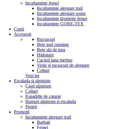
Incaltaminte femei
Incaltaminte alergare trail
Incaltaminte alergare sosea
Incaltaminte drumetie femei
Incaltaminte GORE-TEX
Copii
Accesorii
Rucsacuri
Bete trail running
Bete ski de tura
Hidratare
Caciuli lana merino
Veste si rucsacuri de alergare
Coltari
Vezi tot
Escalada si alpinism
Casti alpinism
Coltari
Espadrile de catarat
Hamuri alpinism si escalada
Pioleti
Promotii
Incaltaminte alergare trail
Barbati
Femei