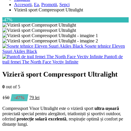
Accesorii
,
Ea
,
Promotii
,
Sepci
Vizieră sport Compressport Ultralight
-47%
Șosete tehnice Eleven
Suuri Akiles Black
Pantofi de
trail femei The North Face Vectiv Infinite
Vizieră sport Compressport Ultralight
0
out of 5
150
-47%
79
lei
Compressport Visor Ultralight
este o vizieră sport
ultra-ușoară
proiectată special pentru alergători, triatloniști și sportivi outdoor,
oferind
protecție solară excelentă
, respirație optimă și confort pe
distanțe lungi.