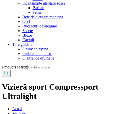
Incaltaminte alergare sosea
Barbati
Femei
Bete de alergare montana
Geci
Rucsacuri de alergare
Sosete
Bluze
Caciuli
Ture ghidate
Drumeție alpină
Initiere in alpinism
O altfel de drumetie
Products search
Vizieră sport Compressport
Ultralight
Acasă
Magazin