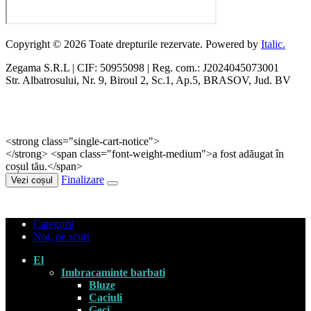
Copyright © 2026 Toate drepturile rezervate. Powered by
Italic.
Zegama S.R.L | CIF: 50955098 | Reg. com.: J2024045073001
Str. Albatrosului, Nr. 9, Biroul 2, Sc.1, Ap.5, BRASOV, Jud. BV
<strong class="single-cart-notice">
</strong> <span class="font-weight-medium">a fost adăugat în
coșul tău.</span>
Finalizare
Vezi coșul
Categorii
Noi, pe scurt
El
Imbracaminte barbati
Bluze
Caciuli
Geci