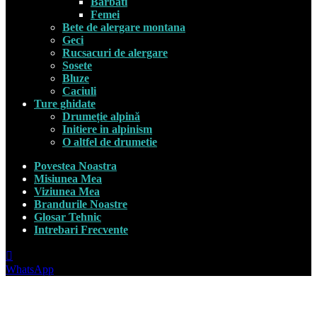
Barbati
Femei
Bete de alergare montana
Geci
Rucsacuri de alergare
Sosete
Bluze
Caciuli
Ture ghidate
Drumeție alpină
Initiere in alpinism
O altfel de drumetie
Povestea Noastra
Misiunea Mea
Viziunea Mea
Brandurile Noastre
Glosar Tehnic
Intrebari Frecvente
WhatsApp