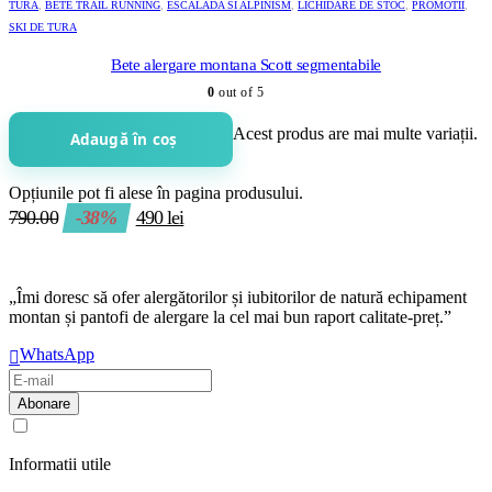
TURA
,
BETE TRAIL RUNNING
,
ESCALADA SI ALPINISM
,
LICHIDARE DE STOC
,
PROMOTII
,
SKI DE TURA
Bete alergare montana Scott segmentabile
0
out of 5
Acest produs are mai multe variații.
Adaugă în coș
Opțiunile pot fi alese în pagina produsului.
790.00
-38%
490
lei
„Îmi doresc să ofer alergătorilor și iubitorilor de natură echipament
montan și pantofi de alergare la cel mai bun raport calitate-preț.”
WhatsApp
Am citit și sunt de acord cu
regulamentul de prelucrare a datelor
Informatii utile