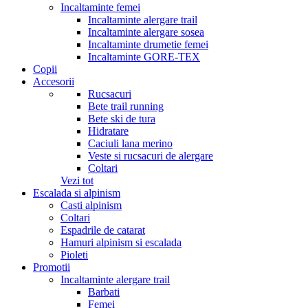
Incaltaminte femei
Incaltaminte alergare trail
Incaltaminte alergare sosea
Incaltaminte drumetie femei
Incaltaminte GORE-TEX
Copii
Accesorii
Rucsacuri
Bete trail running
Bete ski de tura
Hidratare
Caciuli lana merino
Veste si rucsacuri de alergare
Coltari
Vezi tot
Escalada si alpinism
Casti alpinism
Coltari
Espadrile de catarat
Hamuri alpinism si escalada
Pioleti
Promotii
Incaltaminte alergare trail
Barbati
Femei