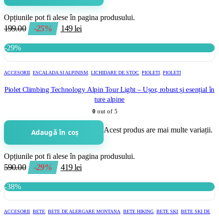
Opțiunile pot fi alese în pagina produsului.
199.00
-25%
149
lei
-29%
ACCESORII
,
ESCALADA SI ALPINISM
,
LICHIDARE DE STOC
,
PIOLETI
,
PIOLETI
Piolet Climbing Technology Alpin Tour Light – Ușor, robust și esențial în
ture alpine
0
out of 5
Acest produs are mai multe variații.
Adaugă în coș
Opțiunile pot fi alese în pagina produsului.
590.00
-29%
419
lei
-38%
ACCESORII
,
BETE
,
BETE DE ALERGARE MONTANA
,
BETE HIKING
,
BETE SKI
,
BETE SKI DE