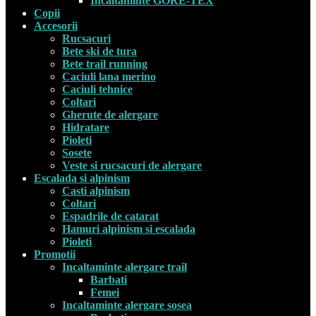
Incaltaminte GORE-TEX
Copii
Accesorii
Rucsacuri
Bete ski de tura
Bete trail running
Caciuli lana merino
Caciuli tehnice
Coltari
Gherute de alergare
Hidratare
Pioleti
Sosete
Veste si rucsacuri de alergare
Escalada si alpinism
Casti alpinism
Coltari
Espadrile de catarat
Hamuri alpinism si escalada
Pioleti
Promotii
Incaltaminte alergare trail
Barbati
Femei
Incaltaminte alergare sosea