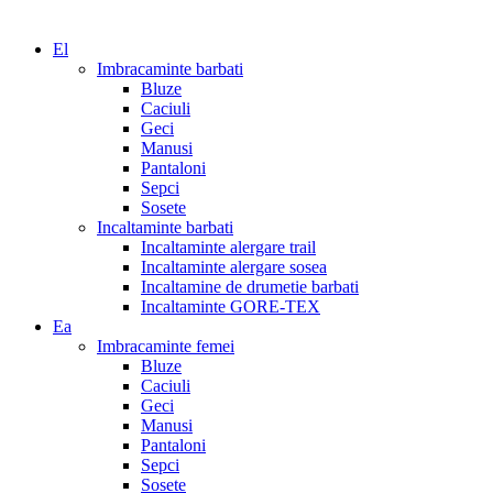
El
Imbracaminte barbati
Bluze
Caciuli
Geci
Manusi
Pantaloni
Sepci
Sosete
Incaltaminte barbati
Incaltaminte alergare trail
Incaltaminte alergare sosea
Incaltamine de drumetie barbati
Incaltaminte GORE-TEX
Ea
Imbracaminte femei
Bluze
Caciuli
Geci
Manusi
Pantaloni
Sepci
Sosete