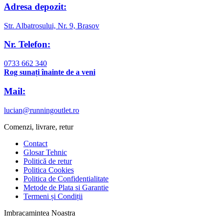
Adresa depozit:
Str. Albatrosului, Nr. 9, Brasov
Nr. Telefon:
0733 662 340
Rog sunați înainte de a veni
Mail:
lucian@runningoutlet.ro
Comenzi, livrare, retur
Contact
Glosar Tehnic
Politică de retur
Politica Cookies
Politica de Confidentialitate
Metode de Plata si Garantie
Termeni și Condiții
Imbracamintea Noastra