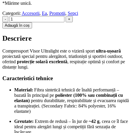
*Mărime unică.
Categorii:
Accesorii
,
Ea
,
Promotii
,
Sepci
-
+
Adaugă în coș
Descriere
Compressport Visor Ultralight
este o vizieră sport
ultra-ușoară
proiectată special pentru alergători, triatloniști și sportivi outdoor,
oferind
protecție solară excelentă
, respirație optimă și confort pe
distanțe lungi.
Caracteristici tehnice
Material:
Fibra sintetică tehnică de înaltă performanță –
bazată în principal pe
poliester (100% sau combinații cu
elastan)
pentru durabilitate, respirabilitate și evacuarea rapidă
a transpirației. (Secondary Fabric: 84% polyester, 16%
elastane)
Greutate:
Extrem de redusă – în jur de
~42 g
, ceea ce îl face
ideal pentru alergări lungi și competiții fără senzația de
încărcare.