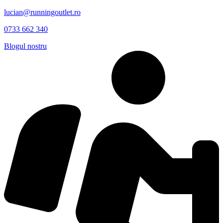
lucian@runningoutlet.ro
0733 662 340
Blogul nostru