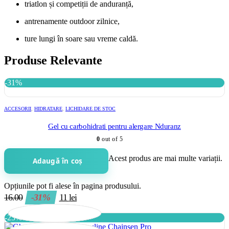
triatlon și competiții de anduranță,
antrenamente outdoor zilnice,
ture lungi în soare sau vreme caldă.
Produse Relevante
-31%
ACCESORII
,
HIDRATARE
,
LICHIDARE DE STOC
Gel cu carbohidrati pentru alergare Nduranz
0
out of 5
Acest produs are mai multe variații.
Adaugă în coș
Opțiunile pot fi alese în pagina produsului.
16.00
-31%
11
lei
-23%