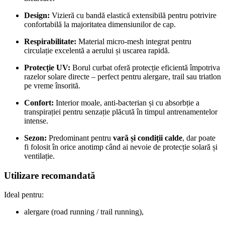
Design:
Vizieră cu bandă elastică extensibilă pentru potrivire
confortabilă la majoritatea dimensiunilor de cap.
Respirabilitate:
Material micro-mesh integrat pentru
circulație excelentă a aerului și uscarea rapidă.
Protecție UV:
Borul curbat oferă protecție eficientă împotriva
razelor solare directe – perfect pentru alergare, trail sau triatlon
pe vreme însorită.
Confort:
Interior moale, anti-bacterian și cu absorbție a
transpirației pentru senzație plăcută în timpul antrenamentelor
intense.
Sezon:
Predominant pentru
vară și condiții calde
, dar poate
fi folosit în orice anotimp când ai nevoie de protecție solară și
ventilație.
Utilizare recomandată
Ideal pentru:
alergare (road running / trail running),