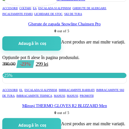
ACCESORII
,
COLTARI
,
EA
,
ESCALADA SI ALPINISM
,
GHERUTE DE ALERGARE
,
INCALTAMINTE FEMEI
,
LICHIDARE DE STOC
,
SKI DE TURA
Gherute de zapada Snowline Chainsen Pro
0
out of 5
Acest produs are mai multe variații.
Adaugă în coș
Opțiunile pot fi alese în pagina produsului.
390.00
-23%
299
lei
-25%
ACCESORII
,
EL
,
ESCALADA SI ALPINISM
,
IMBRACAMINTE BARBATI
,
IMBRACAMINTE SKI
DE TURA
,
IMBRACAMINTE TEHNICA
,
MANUSI
,
MANUSI
,
PROMOTII
Mănuși THERMO GLOVES R2 BLIZZARD Men
0
out of 5
Acest produs are mai multe variații.
Adaugă în coș