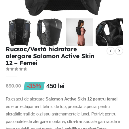
Rucsac/Vestă hidratare
alergare Salomon Active Skin
12 – Femei
0
out of 5
-35%
450
lei
690.00
Rucsacul de alergare
Salomon Active Skin 12 pentru femei
este un echipament tehnic de top, proiectat special pentru
alergările trail de o zi sau antrenamentele lungi. Potrivit pentru
pasionatele de alergare montană, ultra-trail sau alergări rapide în