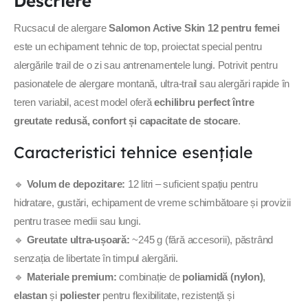
Descriere
Rucsacul de alergare
Salomon Active Skin 12 pentru femei
este un echipament tehnic de top, proiectat special pentru
alergările trail de o zi sau antrenamentele lungi. Potrivit pentru
pasionatele de alergare montană, ultra-trail sau alergări rapide în
teren variabil, acest model oferă
echilibru perfect între
greutate redusă, confort și capacitate de stocare
.
Caracteristici tehnice esențiale
🔹
Volum de depozitare:
12 litri – suficient spațiu pentru
hidratare, gustări, echipament de vreme schimbătoare și provizii
pentru trasee medii sau lungi.
🔹
Greutate ultra-ușoară:
~245 g (fără accesorii), păstrând
senzația de libertate în timpul alergării.
🔹
Materiale premium:
combinație de
poliamidă (nylon)
,
elastan
și
poliester
pentru flexibilitate, rezistență și