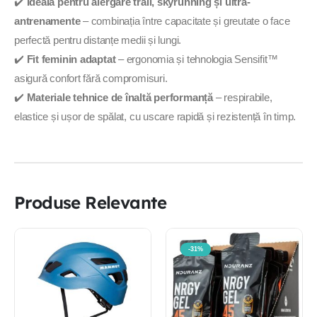
✔️
Ideală pentru alergare trail, skyrunning și ultra-
antrenamente
– combinația între capacitate și greutate o face
perfectă pentru distanțe medii și lungi.
✔️
Fit feminin adaptat
– ergonomia și tehnologia Sensifit™
asigură confort fără compromisuri.
✔️
Materiale tehnice de înaltă performanță
– respirabile,
elastice și ușor de spălat, cu uscare rapidă și rezistență în timp.
Produse Relevante
-31%