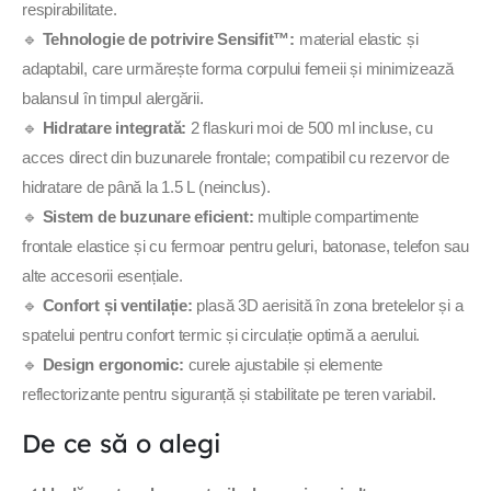
respirabilitate.
🔹
Tehnologie de potrivire Sensifit™:
material elastic și
adaptabil, care urmărește forma corpului femeii și minimizează
balansul în timpul alergării.
🔹
Hidratare integrată:
2 flaskuri moi de 500 ml incluse, cu
acces direct din buzunarele frontale; compatibil cu rezervor de
hidratare de până la 1.5 L (neinclus).
🔹
Sistem de buzunare eficient:
multiple compartimente
frontale elastice și cu fermoar pentru geluri, batonase, telefon sau
alte accesorii esențiale.
🔹
Confort și ventilație:
plasă 3D aerisită în zona bretelelor și a
spatelui pentru confort termic și circulație optimă a aerului.
🔹
Design ergonomic:
curele ajustabile și elemente
reflectorizante pentru siguranță și stabilitate pe teren variabil.
De ce să o alegi