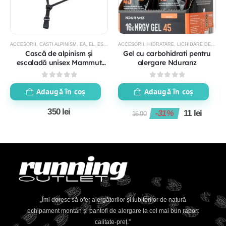
ACCESORII
,
CASTI ALPINISM
,
EA
,
EL
,
ESCALADA SI ALPINISM
ACCESORII
,
HIDRATARE
,
SKI DE TURA
,
LICHIDARE DE STOC
Cască de alpinism și
Gel cu carbohidrati pentru
escaladă unisex Mammut
alergare Nduranz
Skywalker 3.0
0
out of 5
0
out of 5
Adaugă în coș
Adaugă în coș
350
lei
-31%
11
lei
16.00
„Îmi doresc să ofer alergătorilor și iubitorilor de natură
echipament montan și pantofi de alergare la cel mai bun raport
calitate-preț.”