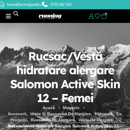
lucian@runningoutlet.ro
0733 662 340
0
Rucsac/Vestă
hidratare alergare
Salomon Active Skin
12 – Femei
Acasă
Magazin
Accesorii
,
Veste Si Rucsacuri De Alergare
,
Hidratare
,
Ea
,
Promotii
,
Rucsacuri De Alergare
,
Veste De Alergare
Rucsac/Vestă Hidratare Alergare Salomon Active Skin 12 –