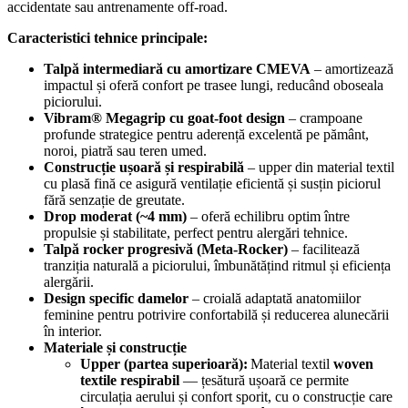
accidentate sau antrenamente off‑road.
Caracteristici tehnice principale:
Talpă intermediară cu amortizare CMEVA
– amortizează
impactul și oferă confort pe trasee lungi, reducând oboseala
piciorului.
Vibram® Megagrip cu goat‑foot design
– crampoane
profunde strategice pentru aderență excelentă pe pământ,
noroi, piatră sau teren umed.
Construcție ușoară și respirabilă
– upper din material textil
cu plasă fină ce asigură ventilație eficientă și susțin piciorul
fără senzație de greutate.
Drop moderat (~4 mm)
– oferă echilibru optim între
propulsie și stabilitate, perfect pentru alergări tehnice.
Talpă rocker progresivă (Meta‑Rocker)
– facilitează
tranziția naturală a piciorului, îmbunătățind ritmul și eficiența
alergării.
Design specific damelor
– croială adaptată anatomiilor
feminine pentru potrivire confortabilă și reducerea alunecării
în interior.
Materiale și construcție
Upper (partea superioară):
Material textil
woven
textile respirabil
— țesătură ușoară ce permite
circulația aerului și confort sporit, cu o construcție care