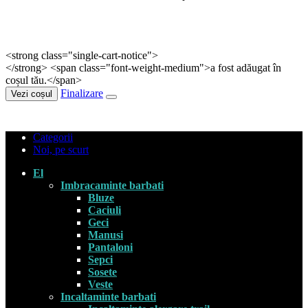
<strong class="single-cart-notice">
</strong> <span class="font-weight-medium">a fost adăugat în
coșul tău.</span>
Finalizare
Vezi coșul
Categorii
Noi, pe scurt
El
Imbracaminte barbati
Bluze
Caciuli
Geci
Manusi
Pantaloni
Sepci
Sosete
Veste
Incaltaminte barbati