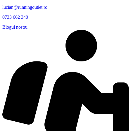
lucian@runningoutlet.ro
0733 662 340
Blogul nostru