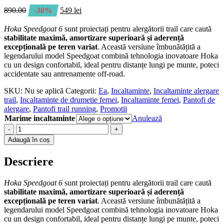
890.00
-38%
549
lei
Hoka Speedgoat 6
sunt proiectați pentru alergătorii trail care caută
stabilitate maximă, amortizare superioară și aderență
excepțională pe teren variat
. Această versiune îmbunătățită a
legendarului model Speedgoat combină tehnologia inovatoare Hoka
cu un design confortabil, ideal pentru distanțe lungi pe munte, poteci
accidentate sau antrenamente off‑road.
SKU:
Nu se aplică
Categorii:
Ea
,
Incaltaminte
,
Incaltaminte alergare
trail
,
Incaltaminte de drumetie femei
,
Incaltaminte femei
,
Pantofi de
alergare
,
Pantofi trail running
,
Promotii
Marime incaltaminte
Anulează
-
+
Adaugă în coș
Descriere
Hoka Speedgoat 6
sunt proiectați pentru alergătorii trail care caută
stabilitate maximă, amortizare superioară și aderență
excepțională pe teren variat
. Această versiune îmbunătățită a
legendarului model Speedgoat combină tehnologia inovatoare Hoka
cu un design confortabil, ideal pentru distanțe lungi pe munte, poteci