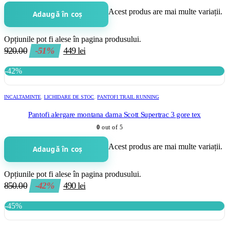
Acest produs are mai multe variații.
Adaugă în coș
Opțiunile pot fi alese în pagina produsului.
920.00
-51%
449
lei
-42%
INCALTAMINTE
,
LICHIDARE DE STOC
,
PANTOFI TRAIL RUNNING
Pantofi alergare montana dama Scott Supertrac 3 gore tex
0
out of 5
Acest produs are mai multe variații.
Adaugă în coș
Opțiunile pot fi alese în pagina produsului.
850.00
-42%
490
lei
-45%