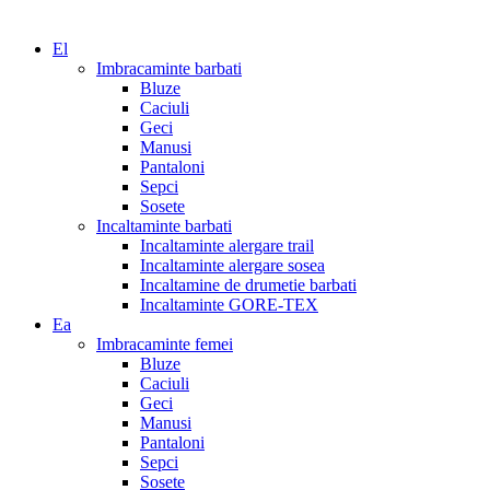
El
Imbracaminte barbati
Bluze
Caciuli
Geci
Manusi
Pantaloni
Sepci
Sosete
Incaltaminte barbati
Incaltaminte alergare trail
Incaltaminte alergare sosea
Incaltamine de drumetie barbati
Incaltaminte GORE-TEX
Ea
Imbracaminte femei
Bluze
Caciuli
Geci
Manusi
Pantaloni
Sepci
Sosete