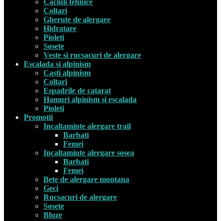
Caciuli tehnice
Coltari
Gherute de alergare
Hidratare
Pioleti
Sosete
Veste si rucsacuri de alergare
Escalada si alpinism
Casti alpinism
Coltari
Espadrile de catarat
Hamuri alpinism si escalada
Pioleti
Promotii
Incaltaminte alergare trail
Barbati
Femei
Incaltaminte alergare sosea
Barbati
Femei
Bete de alergare montana
Geci
Rucsacuri de alergare
Sosete
Bluze