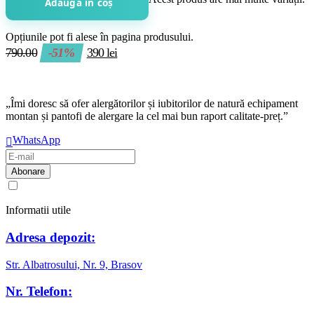
Adaugă în coș
Opțiunile pot fi alese în pagina produsului.
790.00
-51%
390
lei
„Îmi doresc să ofer alergătorilor și iubitorilor de natură echipament
montan și pantofi de alergare la cel mai bun raport calitate-preț.”
WhatsApp
Am citit și sunt de acord cu
regulamentul de prelucrare a datelor
Informatii utile
Adresa depozit:
Str. Albatrosului, Nr. 9, Brasov
Nr. Telefon: