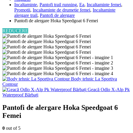
Incaltaminte
,
Pantofi trail running
,
Ea
,
Incaltaminte femei
,
Promotii
,
Incaltaminte de drumetie femei
,
Incaltaminte
alergare trail
,
Pantofi de alergare
Pantofi de alergare Hoka Speedgoat 6 Femei
REDUCERE
Body tehnic La Sportiva
Contour
Geacă Odlo X‑Alp Pk
Waterproof Bărbați
Pantofi de alergare Hoka Speedgoat 6
Femei
0
out of 5