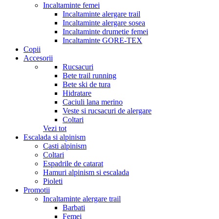
Incaltaminte femei
Incaltaminte alergare trail
Incaltaminte alergare sosea
Incaltaminte drumetie femei
Incaltaminte GORE-TEX
Copii
Accesorii
Rucsacuri
Bete trail running
Bete ski de tura
Hidratare
Caciuli lana merino
Veste si rucsacuri de alergare
Coltari
Vezi tot
Escalada si alpinism
Casti alpinism
Coltari
Espadrile de catarat
Hamuri alpinism si escalada
Pioleti
Promotii
Incaltaminte alergare trail
Barbati
Femei