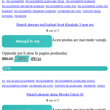
EL
,
INCALTAMINTE
,
INCALTAMINTE ALERGARE TRAIL
,
INCALTAMINTE BARBATI
,
INCALTAMINTE DRUMETIE BARBATI
,
INCALTAMINTE GORE-TEX
,
INCALTAMINTE GORE-TEX
BARBATI
,
INCALTAMINTE TREKKING BARBATI
,
LICHIDARE DE STOC
,
PANTOFI TRAIL
RUNNING
,
PROMOTII
Pantofi alergare trail barbati Scott Kinabalu 3 gore tex
0
out of 5
Acest produs are mai multe variații.
Adaugă în coș
Opțiunile pot fi alese în pagina produsului.
890.00
-45%
490
lei
-51%
EA
,
ESCALADA SI ALPINISM
,
INCALTAMINTE
,
INCALTAMINTE ALERGARE SOSEA
,
INCALTAMINTE FEMEI
,
LICHIDARE DE STOC
,
PANTOFI DE ALERGARE
,
PROMOTII
,
SOSEA
Pantofi alergare dama Brooks Ghost 16
0
out of 5
Acest produs are mai multe variații.