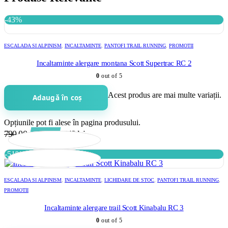
-43%
ESCALADA SI ALPINISM
,
INCALTAMINTE
,
PANTOFI TRAIL RUNNING
,
PROMOTII
Incaltaminte alergare montana Scott Supertrac RC 2
0
out of 5
Acest produs are mai multe variații.
Adaugă în coș
Opțiunile pot fi alese în pagina produsului.
790.00
-43%
449
lei
-51%
ESCALADA SI ALPINISM
,
INCALTAMINTE
,
LICHIDARE DE STOC
,
PANTOFI TRAIL RUNNING
,
PROMOTII
Incaltaminte alergare trail Scott Kinabalu RC 3
0
out of 5