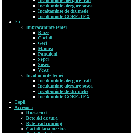
Incaltaminte alergare trail
Incaltaminte alergare sosea
Incaltaminte de drumetie
Incaltaminte GORE-TEX
Ea
Imbracaminte femei
Bluze
Caciuli
Geci
Manusi
Pantaloni
Sepci
Sosete
Veste
Incaltaminte femei
Incaltaminte alergare trail
Incaltaminte alergare sosea
Incaltaminte de drumetie
Incaltaminte GORE-TEX
Copii
Accesorii
Rucsacuri
Bete ski de tura
Bete trail running
Caciuli lana merino