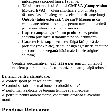
îmbrățișează piciorul fără a‑l strânge.
Talpă intermediară:
Spumă
CMEVA (Compression
Molded EVA)
— oferă amortizare pronunțată și
răspuns elastic în alergare, excelentă pe distanțe lungi.
Outsole (talpă externă):
Vibram® Megagrip
cu
crampoane orientate strategic pentru tracțiune maximă
pe terenuri alunecoase, noroi sau rocă.
Lugs (crampoane):
~
5 mm profunzime
, pentru
aderență puternică și stabilitate pe sol neuniform.
Caracteristici suplimentare:
Talpă fără placă de
protecție (rock plate), dar cu design agresiv de tracțiune
și o construcție
vegană
(fără materiale de origine
animală).
Greutate aproximativă:
~226–232 g per pantof
, un raport
excelent pentru un model cu amortizare mare și talpă robustă.
Beneficii pentru alergătoare:
✔ confort sporit pe trasee de trail lungi
✔ control și stabilitate mai bune la coborâri și urcări
✔ performanță ridicată pe terenuri tehnice și alunecoase
✔ potriviți pentru antrenamente, concursuri off‑road și aventuri
montane
Produse Relevante