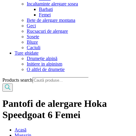
Incaltaminte alergare sosea
Barbati
Femei
Bete de alergare montana
Geci
Rucsacuri de alergare
Sosete
Bluze
Caciuli
Ture ghidate
Drumeție alpină
Initiere in alpinism
O altfel de drumetie
Products search
Pantofi de alergare Hoka
Speedgoat 6 Femei
Acasă
Magazin