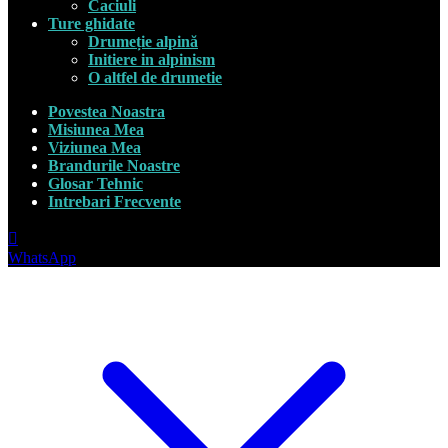
Caciuli
Ture ghidate
Drumeție alpină
Initiere in alpinism
O altfel de drumetie
Povestea Noastra
Misiunea Mea
Viziunea Mea
Brandurile Noastre
Glosar Tehnic
Intrebari Frecvente
WhatsApp