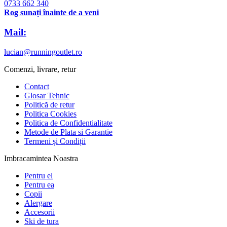
0733 662 340
Rog sunați înainte de a veni
Mail:
lucian@runningoutlet.ro
Comenzi, livrare, retur
Contact
Glosar Tehnic
Politică de retur
Politica Cookies
Politica de Confidentialitate
Metode de Plata si Garantie
Termeni și Condiții
Imbracamintea Noastra
Pentru el
Pentru ea
Copii
Alergare
Accesorii
Ski de tura