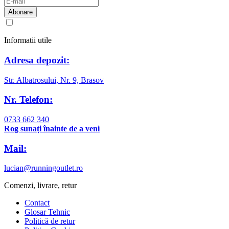
Am citit și sunt de acord cu
regulamentul de prelucrare a datelor
Informatii utile
Adresa depozit:
Str. Albatrosului, Nr. 9, Brasov
Nr. Telefon:
0733 662 340
Rog sunați înainte de a veni
Mail:
lucian@runningoutlet.ro
Comenzi, livrare, retur
Contact
Glosar Tehnic
Politică de retur