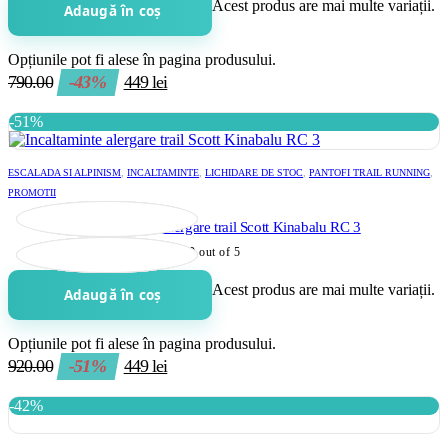
Acest produs are mai multe variații.
Adaugă în coș
Opțiunile pot fi alese în pagina produsului.
790.00
-43%
449
lei
-51%
ESCALADA SI ALPINISM
,
INCALTAMINTE
,
LICHIDARE DE STOC
,
PANTOFI TRAIL RUNNING
,
PROMOTII
Incaltaminte alergare trail Scott Kinabalu RC 3
0
out of 5
Acest produs are mai multe variații.
Adaugă în coș
Opțiunile pot fi alese în pagina produsului.
920.00
-51%
449
lei
-42%