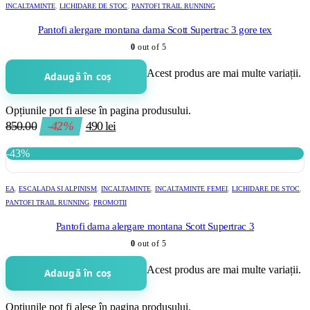
INCALTAMINTE
,
LICHIDARE DE STOC
,
PANTOFI TRAIL RUNNING
Pantofi alergare montana dama Scott Supertrac 3 gore tex
0
out of 5
Acest produs are mai multe variații.
Adaugă în coș
Opțiunile pot fi alese în pagina produsului.
850.00
-42%
490
lei
-43%
EA
,
ESCALADA SI ALPINISM
,
INCALTAMINTE
,
INCALTAMINTE FEMEI
,
LICHIDARE DE STOC
,
PANTOFI TRAIL RUNNING
,
PROMOTII
Pantofi dama alergare montana Scott Supertrac 3
0
out of 5
Acest produs are mai multe variații.
Adaugă în coș
Opțiunile pot fi alese în pagina produsului.