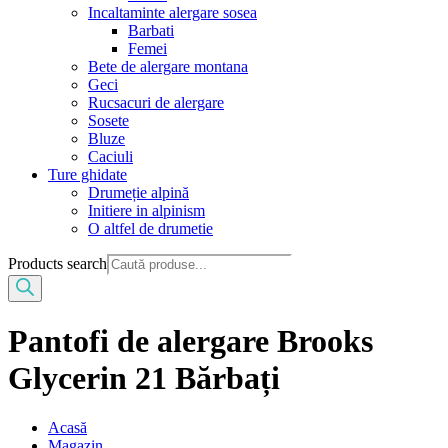
Incaltaminte alergare sosea
Barbati
Femei
Bete de alergare montana
Geci
Rucsacuri de alergare
Sosete
Bluze
Caciuli
Ture ghidate
Drumeție alpină
Initiere in alpinism
O altfel de drumetie
Products search
Pantofi de alergare Brooks
Glycerin 21 Bărbați
Acasă
Magazin