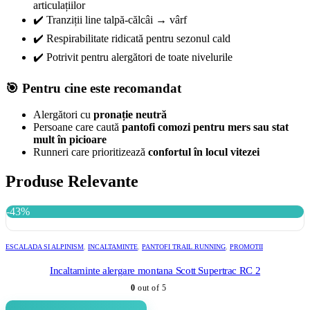
articulațiilor
✔️ Tranziții line talpă-călcâi → vârf
✔️ Respirabilitate ridicată pentru sezonul cald
✔️ Potrivit pentru alergători de toate nivelurile
🎯 Pentru cine este recomandat
Alergători cu
pronație neutră
Persoane care caută
pantofi comozi pentru mers sau stat
mult în picioare
Runneri care prioritizează
confortul în locul vitezei
Produse Relevante
-43%
ESCALADA SI ALPINISM
,
INCALTAMINTE
,
PANTOFI TRAIL RUNNING
,
PROMOTII
Incaltaminte alergare montana Scott Supertrac RC 2
0
out of 5