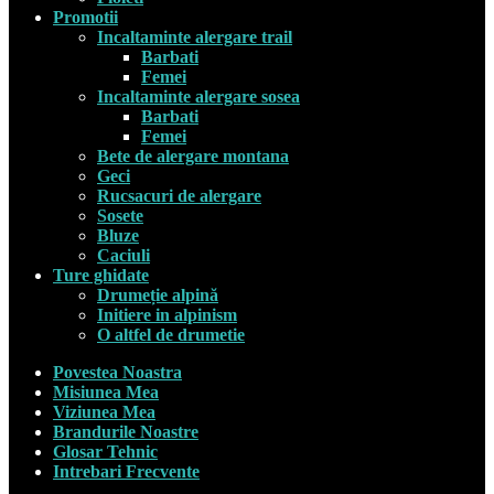
Promotii
Incaltaminte alergare trail
Barbati
Femei
Incaltaminte alergare sosea
Barbati
Femei
Bete de alergare montana
Geci
Rucsacuri de alergare
Sosete
Bluze
Caciuli
Ture ghidate
Drumeție alpină
Initiere in alpinism
O altfel de drumetie
Povestea Noastra
Misiunea Mea
Viziunea Mea
Brandurile Noastre
Glosar Tehnic
Intrebari Frecvente