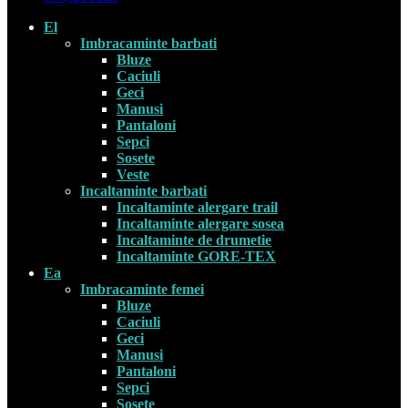
El
Imbracaminte barbati
Bluze
Caciuli
Geci
Manusi
Pantaloni
Sepci
Sosete
Veste
Incaltaminte barbati
Incaltaminte alergare trail
Incaltaminte alergare sosea
Incaltaminte de drumetie
Incaltaminte GORE-TEX
Ea
Imbracaminte femei
Bluze
Caciuli
Geci
Manusi
Pantaloni
Sepci
Sosete