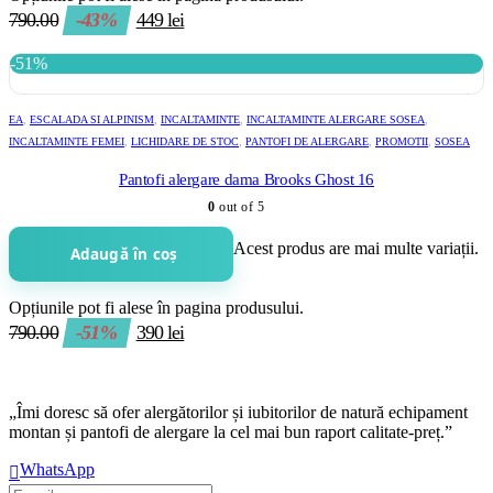
790.00
-43%
449
lei
-51%
EA
,
ESCALADA SI ALPINISM
,
INCALTAMINTE
,
INCALTAMINTE ALERGARE SOSEA
,
INCALTAMINTE FEMEI
,
LICHIDARE DE STOC
,
PANTOFI DE ALERGARE
,
PROMOTII
,
SOSEA
Pantofi alergare dama Brooks Ghost 16
0
out of 5
Acest produs are mai multe variații.
Adaugă în coș
Opțiunile pot fi alese în pagina produsului.
790.00
-51%
390
lei
„Îmi doresc să ofer alergătorilor și iubitorilor de natură echipament
montan și pantofi de alergare la cel mai bun raport calitate-preț.”
WhatsApp