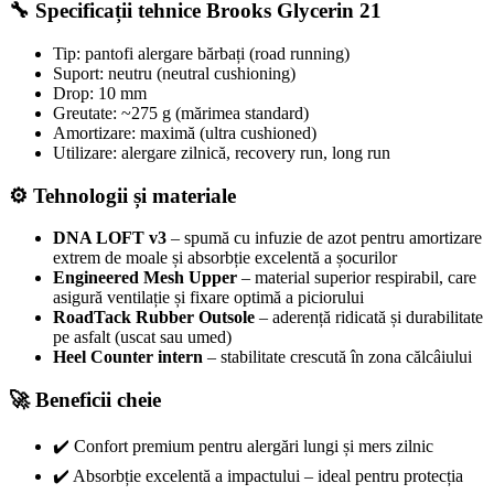
🔧 Specificații tehnice Brooks Glycerin 21
Tip: pantofi alergare bărbați (road running)
Suport: neutru (neutral cushioning)
Drop: 10 mm
Greutate: ~275 g (mărimea standard)
Amortizare: maximă (ultra cushioned)
Utilizare: alergare zilnică, recovery run, long run
⚙️ Tehnologii și materiale
DNA LOFT v3
– spumă cu infuzie de azot pentru amortizare
extrem de moale și absorbție excelentă a șocurilor
Engineered Mesh Upper
– material superior respirabil, care
asigură ventilație și fixare optimă a piciorului
RoadTack Rubber Outsole
– aderență ridicată și durabilitate
pe asfalt (uscat sau umed)
Heel Counter intern
– stabilitate crescută în zona călcâiului
🚀 Beneficii cheie
✔️ Confort premium pentru alergări lungi și mers zilnic
✔️ Absorbție excelentă a impactului – ideal pentru protecția