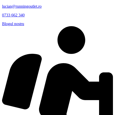
lucian@runningoutlet.ro
0733 662 340
Blogul nostru