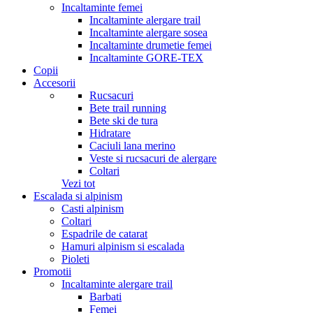
Incaltaminte femei
Incaltaminte alergare trail
Incaltaminte alergare sosea
Incaltaminte drumetie femei
Incaltaminte GORE-TEX
Copii
Accesorii
Rucsacuri
Bete trail running
Bete ski de tura
Hidratare
Caciuli lana merino
Veste si rucsacuri de alergare
Coltari
Vezi tot
Escalada si alpinism
Casti alpinism
Coltari
Espadrile de catarat
Hamuri alpinism si escalada
Pioleti
Promotii
Incaltaminte alergare trail
Barbati
Femei