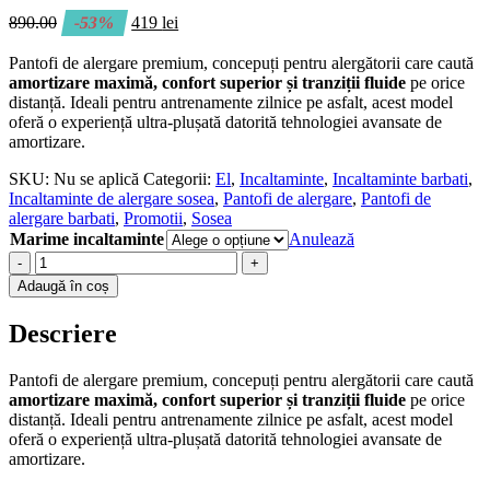
890.00
-53%
419
lei
Pantofi de alergare premium, concepuți pentru alergătorii care caută
amortizare maximă, confort superior și tranziții fluide
pe orice
distanță. Ideali pentru antrenamente zilnice pe asfalt, acest model
oferă o experiență ultra-plușată datorită tehnologiei avansate de
amortizare.
SKU:
Nu se aplică
Categorii:
El
,
Incaltaminte
,
Incaltaminte barbati
,
Incaltaminte de alergare sosea
,
Pantofi de alergare
,
Pantofi de
alergare barbati
,
Promotii
,
Sosea
Marime incaltaminte
Anulează
-
+
Adaugă în coș
Descriere
Pantofi de alergare premium, concepuți pentru alergătorii care caută
amortizare maximă, confort superior și tranziții fluide
pe orice
distanță. Ideali pentru antrenamente zilnice pe asfalt, acest model
oferă o experiență ultra-plușată datorită tehnologiei avansate de
amortizare.