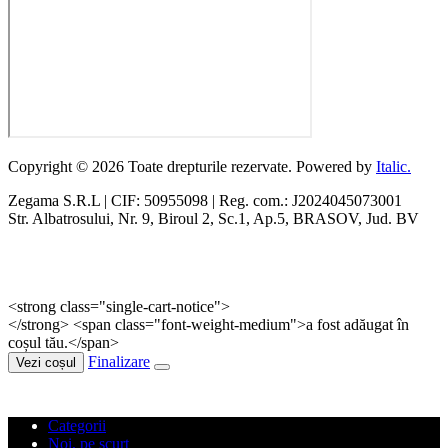
Copyright © 2026 Toate drepturile rezervate. Powered by
Italic.
Zegama S.R.L | CIF: 50955098 | Reg. com.: J2024045073001
Str. Albatrosului, Nr. 9, Biroul 2, Sc.1, Ap.5, BRASOV, Jud. BV
<strong class="single-cart-notice">
</strong> <span class="font-weight-medium">a fost adăugat în
coșul tău.</span>
Finalizare
Vezi coșul
Categorii
Noi, pe scurt