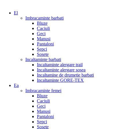
El
Imbracaminte barbati
Bluze
Caciuli
Geci
Manusi
Pantaloni
Sepci
Sosete
Incaltaminte barbati
Incaltaminte alergare trail
Incaltaminte alergare sosea
Incaltamine de drumetie barbati
Incaltaminte GORE-TEX
Ea
Imbracaminte femei
Bluze
Caciuli
Geci
Manusi
Pantaloni
Sepci
Sosete