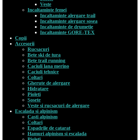
Veste
Incaltaminte femei
Incaltaminte alergare trail
Incaltaminte alergare sosea
Incaltaminte de drumetie
Incaltaminte GORE-TEX
Copii
Accesorii
Rucsacuri
Bete ski de tura
Bete trail running
Caciuli lana merino
Caciuli tehnice
Coltari
Gherute de alergare
Hidratare
Pioleti
Sosete
Veste si rucsacuri de alergare
Escalada si alpinism
Casti alpinism
Coltari
Espadrile de catarat
Hamuri alpinism si escalada
Pioleti