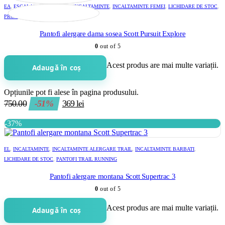
EA
,
ESCALADA SI ALPINISM
,
INCALTAMINTE
,
INCALTAMINTE FEMEI
,
LICHIDARE DE STOC
,
PROMOTII
,
SOSEA
Pantofi alergare dama sosea Scott Pursuit Explore
0
out of 5
Acest produs are mai multe variații.
Adaugă în coș
Opțiunile pot fi alese în pagina produsului.
750.00
-51%
369
lei
-37%
EL
,
INCALTAMINTE
,
INCALTAMINTE ALERGARE TRAIL
,
INCALTAMINTE BARBATI
,
LICHIDARE DE STOC
,
PANTOFI TRAIL RUNNING
Pantofi alergare montana Scott Supertrac 3
0
out of 5
Acest produs are mai multe variații.
Adaugă în coș