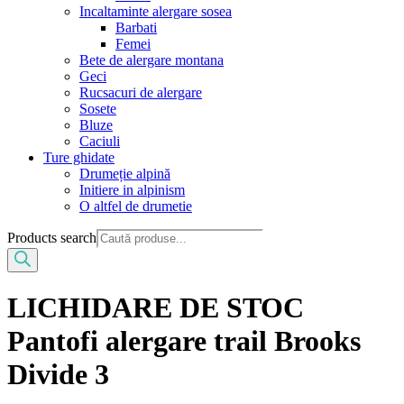
Incaltaminte alergare sosea
Barbati
Femei
Bete de alergare montana
Geci
Rucsacuri de alergare
Sosete
Bluze
Caciuli
Ture ghidate
Drumeție alpină
Initiere in alpinism
O altfel de drumetie
Products search
LICHIDARE DE STOC
Pantofi alergare trail Brooks
Divide 3