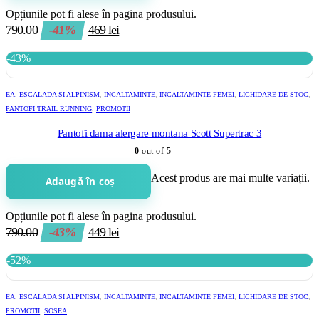
Opțiunile pot fi alese în pagina produsului.
790.00
-41%
469
lei
-43%
EA
,
ESCALADA SI ALPINISM
,
INCALTAMINTE
,
INCALTAMINTE FEMEI
,
LICHIDARE DE STOC
,
PANTOFI TRAIL RUNNING
,
PROMOTII
Pantofi dama alergare montana Scott Supertrac 3
0
out of 5
Acest produs are mai multe variații.
Adaugă în coș
Opțiunile pot fi alese în pagina produsului.
790.00
-43%
449
lei
-52%
EA
,
ESCALADA SI ALPINISM
,
INCALTAMINTE
,
INCALTAMINTE FEMEI
,
LICHIDARE DE STOC
,
PROMOTII
,
SOSEA