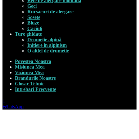
Bete de alergare montana
Geci
Rucsacuri de alergare
Sosete
Bluze
Caciuli
Ture ghidate
Drumeție alpină
Initiere in alpinism
O altfel de drumetie
Povestea Noastra
Misiunea Mea
Viziunea Mea
Brandurile Noastre
Glosar Tehnic
Intrebari Frecvente
WhatsApp