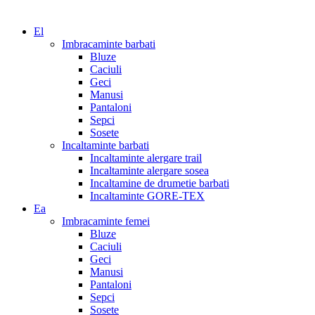
El
Imbracaminte barbati
Bluze
Caciuli
Geci
Manusi
Pantaloni
Sepci
Sosete
Incaltaminte barbati
Incaltaminte alergare trail
Incaltaminte alergare sosea
Incaltamine de drumetie barbati
Incaltaminte GORE-TEX
Ea
Imbracaminte femei
Bluze
Caciuli
Geci
Manusi
Pantaloni
Sepci
Sosete