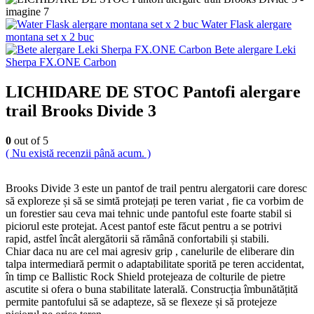
Water Flask alergare
montana set x 2 buc
Bete alergare Leki
Sherpa FX.ONE Carbon
LICHIDARE DE STOC Pantofi alergare
trail Brooks Divide 3
0
out of 5
( Nu există recenzii până acum. )
Brooks Divide 3 este un pantof de trail pentru alergatorii care doresc
să exploreze și să se simtă protejați pe teren variat , fie ca vorbim de
un forestier sau ceva mai tehnic unde pantoful este foarte stabil si
piciorul este protejat. Acest pantof este făcut pentru a se potrivi
rapid, astfel încât alergătorii să rămână confortabili și stabili.
Chiar daca nu are cel mai agresiv grip , canelurile de eliberare din
talpa intermediară permit o adaptabilitate sporită pe teren accidentat,
în timp ce Ballistic Rock Shield protejeaza de colturile de pietre
ascutite si ofera o buna stabilitate laterală. Construcția îmbunătățită
permite pantofului să se adapteze, să se flexeze și să protejeze