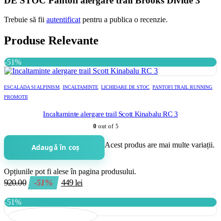
DE STOC Pantofi alergare trail Brooks Divide 3”
Trebuie să fii
autentificat
pentru a publica o recenzie.
Produse Relevante
-51%
ESCALADA SI ALPINISM
,
INCALTAMINTE
,
LICHIDARE DE STOC
,
PANTOFI TRAIL RUNNING
,
PROMOTII
Incaltaminte alergare trail Scott Kinabalu RC 3
0
out of 5
Acest produs are mai multe variații.
Adaugă în coș
Opțiunile pot fi alese în pagina produsului.
920.00
-51%
449
lei
-51%