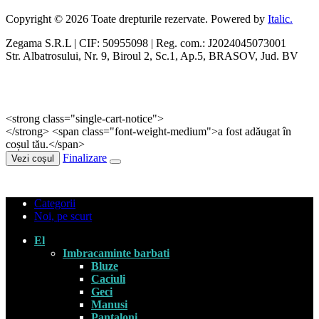
Copyright © 2026 Toate drepturile rezervate. Powered by
Italic.
Zegama S.R.L | CIF: 50955098 | Reg. com.: J2024045073001
Str. Albatrosului, Nr. 9, Biroul 2, Sc.1, Ap.5, BRASOV, Jud. BV
<strong class="single-cart-notice">
</strong> <span class="font-weight-medium">a fost adăugat în
coșul tău.</span>
Finalizare
Vezi coșul
Categorii
Noi, pe scurt
El
Imbracaminte barbati
Bluze
Caciuli
Geci
Manusi
Pantaloni