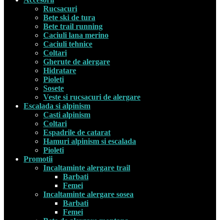
Rucsacuri
Bete ski de tura
Bete trail running
Caciuli lana merino
Caciuli tehnice
Coltari
Gherute de alergare
Hidratare
Pioleti
Sosete
Veste si rucsacuri de alergare
Escalada si alpinism
Casti alpinism
Coltari
Espadrile de catarat
Hamuri alpinism si escalada
Pioleti
Promotii
Incaltaminte alergare trail
Barbati
Femei
Incaltaminte alergare sosea
Barbati
Femei