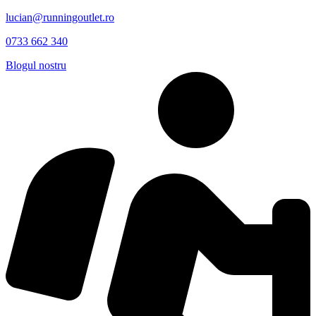
lucian@runningoutlet.ro
0733 662 340
Blogul nostru