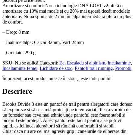
piciorul pe orice teren.
Amortizare și confort: Noua tehnologie DNA LOFT v2 oferă o
amortizare cu 10% mai moale și cu 20% mai ușoară decât modelele
anterioare. Noua spumă de 2 mm în talpa intermediară oferă un plus
de confort.
– Drop: 8 mm
– Inaltime talpa: Calcai-32mm, Varf-24mm
– Greutate: 290 g
SKU:
Nu se aplică
Categorii:
Ea
,
Escalada si alpinism
,
Incaltaminte
,
Incaltaminte femei
,
Lichidare de stoc
,
Pantofi trail running
,
Promotii
În prezent, acest produs nu este în stoc și este indisponibil.
Descriere
Brooks Divide 3 este un pantof de trail pentru alergatorii care doresc
să exploreze și să se simtă protejați pe teren variat , fie ca vorbim de
un forestier sau ceva mai tehnic unde pantoful este foarte stabil si
piciorul este protejat. Acest pantof este făcut pentru a se potrivi
rapid, astfel încât alergătorii să rămână confortabili și stabili.
Chiar daca nu are cel mai agresiv grip , canelurile de eliberare din