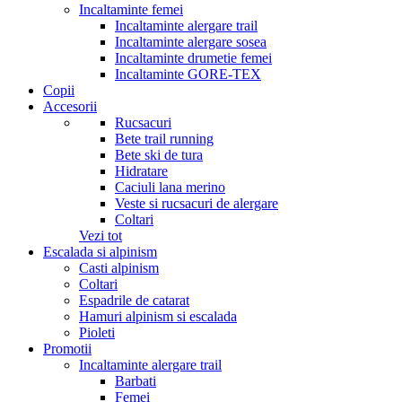
Incaltaminte femei
Incaltaminte alergare trail
Incaltaminte alergare sosea
Incaltaminte drumetie femei
Incaltaminte GORE-TEX
Copii
Accesorii
Rucsacuri
Bete trail running
Bete ski de tura
Hidratare
Caciuli lana merino
Veste si rucsacuri de alergare
Coltari
Vezi tot
Escalada si alpinism
Casti alpinism
Coltari
Espadrile de catarat
Hamuri alpinism si escalada
Pioleti
Promotii
Incaltaminte alergare trail
Barbati
Femei