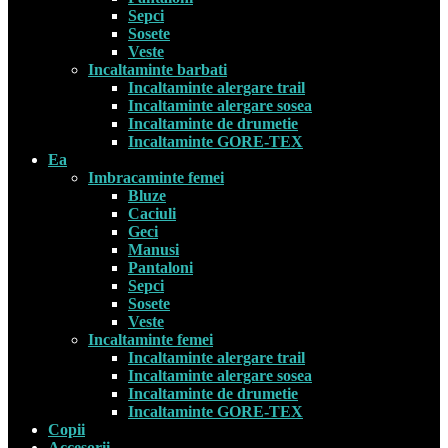
Sepci
Sosete
Veste
Incaltaminte barbati
Incaltaminte alergare trail
Incaltaminte alergare sosea
Incaltaminte de drumetie
Incaltaminte GORE-TEX
Ea
Imbracaminte femei
Bluze
Caciuli
Geci
Manusi
Pantaloni
Sepci
Sosete
Veste
Incaltaminte femei
Incaltaminte alergare trail
Incaltaminte alergare sosea
Incaltaminte de drumetie
Incaltaminte GORE-TEX
Copii
Accesorii