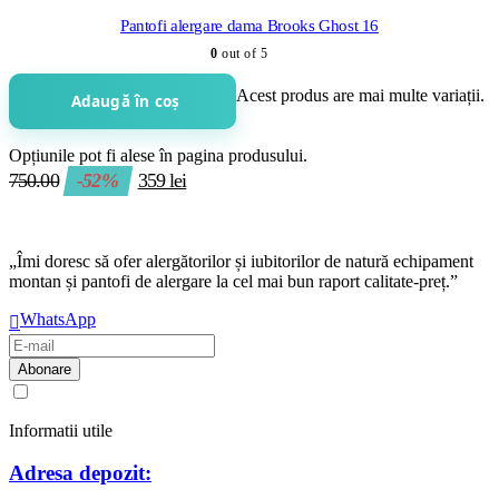
Pantofi alergare dama Brooks Ghost 16
0
out of 5
Acest produs are mai multe variații.
Adaugă în coș
Opțiunile pot fi alese în pagina produsului.
750.00
-52%
359
lei
„Îmi doresc să ofer alergătorilor și iubitorilor de natură echipament
montan și pantofi de alergare la cel mai bun raport calitate-preț.”
WhatsApp
Am citit și sunt de acord cu
regulamentul de prelucrare a datelor
Informatii utile
Adresa depozit: