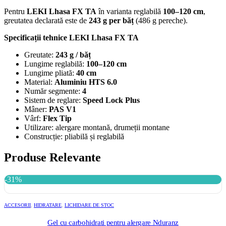
Pentru
LEKI Lhasa FX TA
în varianta reglabilă
100–120 cm
,
greutatea declarată este de
243 g per băț
(486 g pereche).
Specificații tehnice LEKI Lhasa FX TA
Greutate:
243 g / băț
Lungime reglabilă:
100–120 cm
Lungime pliată:
40 cm
Material:
Aluminiu HTS 6.0
Număr segmente:
4
Sistem de reglare:
Speed Lock Plus
Mâner:
PAS V1
Vârf:
Flex Tip
Utilizare: alergare montană, drumeții montane
Construcție: pliabilă și reglabilă
Produse Relevante
-31%
ACCESORII
,
HIDRATARE
,
LICHIDARE DE STOC
Gel cu carbohidrati pentru alergare Nduranz