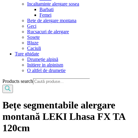
Incaltaminte alergare sosea
Barbati
Femei
Bete de alergare montana
Geci
Rucsacuri de alergare
Sosete
Bluze
Caciuli
Ture ghidate
Drumeție alpină
Initiere in alpinism
O altfel de drumetie
Products search
Bețe segmentabile alergare
montană LEKI Lhasa FX TA
120cm