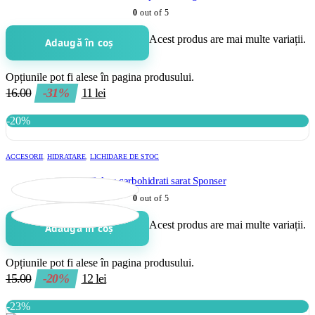
0
out of 5
Acest produs are mai multe variații.
Adaugă în coș
Opțiunile pot fi alese în pagina produsului.
16.00
-31%
11
lei
-20%
ACCESORII
,
HIDRATARE
,
LICHIDARE DE STOC
Gel cu carbohidrati sarat Sponser
0
out of 5
Acest produs are mai multe variații.
Adaugă în coș
Opțiunile pot fi alese în pagina produsului.
15.00
-20%
12
lei
-23%