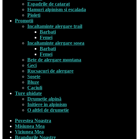
Espadrile de catarat
Hamuri alpinism si escalada
Pioleti
Promotii
Incaltaminte alergare trail
Barbati
Femei
Incaltaminte alergare sosea
Barbati
Femei
Bete de alergare montana
Geci
Rucsacuri de alergare
Sosete
Bluze
Caciuli
Ture ghidate
Drumeție alpină
Initiere in alpinism
O altfel de drumetie
Povestea Noastra
Misiunea Mea
Viziunea Mea
Brandurile Noastre