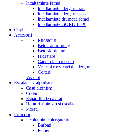
Incaltaminte femei
Incaltaminte alergare trail
Incaltaminte alergare sosea
Incaltaminte drumetie femei
Incaltaminte GORE-TEX
Copii
Accesorii
Rucsacuri
Bete trail running
Bete ski de tura
Hidratare
Caciuli lana merino
Veste si rucsacuri de alergare
Coltari
Vezi tot
Escalada si alpinism
Casti alpinism
Coltari
Espadrile de catarat
Hamuri alpinism si escalada
Pioleti
Promotii
Incaltaminte alergare trail
Barbati
Femei