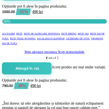
Opțiunile pot fi alese în pagina produsului.
1000.00
-51%
490
lei
-38%
ACCESORII
,
BETE
,
BETE DE ALERGARE MONTANA
,
BETE HIKING
,
BETE SKI
,
BETE SKI DE
TURA
,
BETE TRAIL RUNNING
,
ESCALADA SI ALPINISM
,
LICHIDARE DE STOC
,
PROMOTII
,
SKI DE TURA
Bete alergare montana Scott segmentabile
0
out of 5
Acest produs are mai multe variații.
Adaugă în coș
Opțiunile pot fi alese în pagina produsului.
790.00
-38%
490
lei
„Îmi doresc să ofer alergătorilor și iubitorilor de natură echipament
montan și pantofi de alergare la cel mai bun raport calitate-preț.”