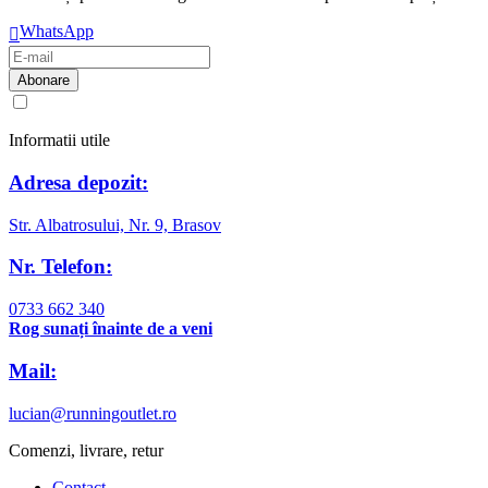
WhatsApp
Am citit și sunt de acord cu
regulamentul de prelucrare a datelor
Informatii utile
Adresa depozit:
Str. Albatrosului, Nr. 9, Brasov
Nr. Telefon:
0733 662 340
Rog sunați înainte de a veni
Mail:
lucian@runningoutlet.ro
Comenzi, livrare, retur
Contact