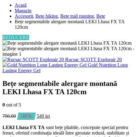
Acasă
Magazin
Accesorii
,
Bete hiking
,
Bete trail running
,
Bete
Bețe segmentabile alergare montană LEKI Lhasa FX TA
120cm
REDUCERE
Rucsac SCOTT Explorair 20
Gold Nutrition Long
Lasting Energy Gel
Bețe segmentabile alergare montană
LEKI Lhasa FX TA 120cm
0
out of 5
790.00
-31%
549
lei
LEKI Lhasa FX TA
sunt bețe pliabile, concepute special pentru
femei, oferind combinația ideală între greutate redusă, stabilitate și