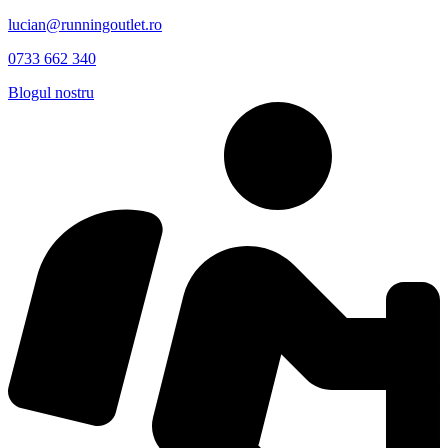
lucian@runningoutlet.ro
0733 662 340
Blogul nostru