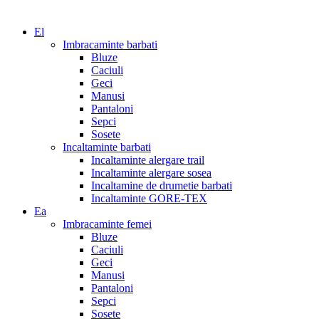
El
Imbracaminte barbati
Bluze
Caciuli
Geci
Manusi
Pantaloni
Sepci
Sosete
Incaltaminte barbati
Incaltaminte alergare trail
Incaltaminte alergare sosea
Incaltamine de drumetie barbati
Incaltaminte GORE-TEX
Ea
Imbracaminte femei
Bluze
Caciuli
Geci
Manusi
Pantaloni
Sepci
Sosete