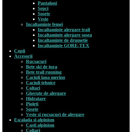
Pantaloni
Sepci
Sosete
Veste
Incaltaminte femei
Incaltaminte alergare trail
Incaltaminte alergare sosea
Incaltaminte de drumetie
Incaltaminte GORE-TEX
Copii
Accesorii
Rucsacuri
Bete ski de tura
Bete trail running
Caciuli lana merino
Caciuli tehnice
Coltari
Gherute de alergare
Hidratare
Pioleti
Sosete
Veste si rucsacuri de alergare
Escalada si alpinism
Casti alpinism
Coltari