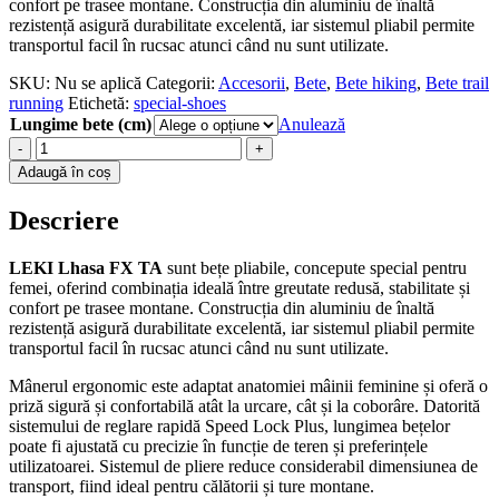
confort pe trasee montane. Construcția din aluminiu de înaltă
rezistență asigură durabilitate excelentă, iar sistemul pliabil permite
transportul facil în rucsac atunci când nu sunt utilizate.
SKU:
Nu se aplică
Categorii:
Accesorii
,
Bete
,
Bete hiking
,
Bete trail
running
Etichetă:
special-shoes
Lungime bete (cm)
Anulează
-
+
Adaugă în coș
Descriere
LEKI Lhasa FX TA
sunt bețe pliabile, concepute special pentru
femei, oferind combinația ideală între greutate redusă, stabilitate și
confort pe trasee montane. Construcția din aluminiu de înaltă
rezistență asigură durabilitate excelentă, iar sistemul pliabil permite
transportul facil în rucsac atunci când nu sunt utilizate.
Mânerul ergonomic este adaptat anatomiei mâinii feminine și oferă o
priză sigură și confortabilă atât la urcare, cât și la coborâre. Datorită
sistemului de reglare rapidă Speed Lock Plus, lungimea bețelor
poate fi ajustată cu precizie în funcție de teren și preferințele
utilizatoarei. Sistemul de pliere reduce considerabil dimensiunea de
transport, fiind ideal pentru călătorii și ture montane.