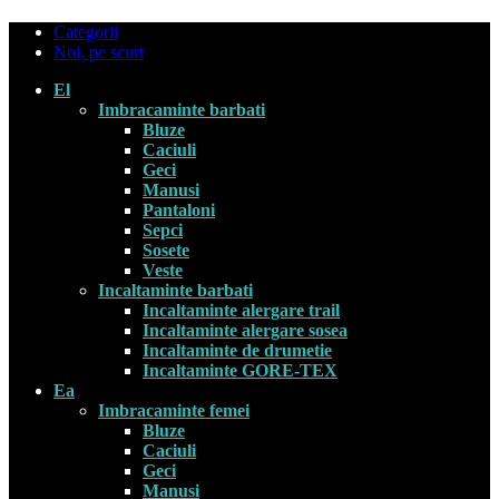
Categorii
Noi, pe scurt
El
Imbracaminte barbati
Bluze
Caciuli
Geci
Manusi
Pantaloni
Sepci
Sosete
Veste
Incaltaminte barbati
Incaltaminte alergare trail
Incaltaminte alergare sosea
Incaltaminte de drumetie
Incaltaminte GORE-TEX
Ea
Imbracaminte femei
Bluze
Caciuli
Geci
Manusi