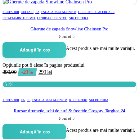
ACCESORII
,
COLTARI
,
EA
,
ESCALADA SI ALPINISM
,
GHERUTE DE ALERGARE
,
INCALTAMINTE FEMEI
,
LICHIDARE DE STOC
,
SKI DE TURA
Gherute de zapada Snowline Chainsen Pro
0
out of 5
Acest produs are mai multe variații.
Adaugă în coș
Opțiunile pot fi alese în pagina produsului.
390.00
-23%
299
lei
-51%
ACCESORII
,
EA
,
EL
,
ESCALADA SI ALPINISM
,
RUCSACURI
,
SKI DE TURA
Rucsac drumeție, schi de tură & freeride Gregory Targhee 24
0
out of 5
Acest produs are mai multe variații.
Adaugă în coș