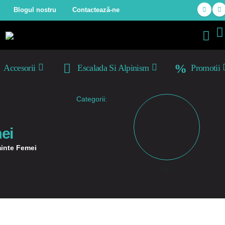
Blogul nostru
Contactează-ne
Accesorii
Escalada Si Alpinism
Promotii
Categorii:
ei
minte Femei
El