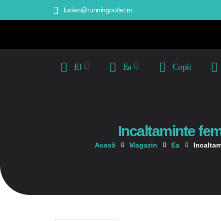
lucian@runningoutlet.ro
El
Ea
Copii
Incaltaminte fem
Acasă
Magazin
Ea
Incalta