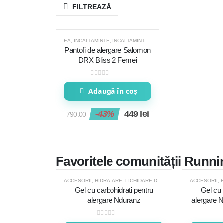
FILTREAZĂ
EA
,
INCALTAMINTE
,
INCALTAMINTE ALERGARE SOSEA
,
INCALTA
-43%
Pantofi de alergare Salomon
DRX Bliss 2 Femei
0
out of 5
Adaugă în coș
-43%
449
lei
790.00
Favoritele comunității Runni
ACCESORII
,
HIDRATARE
,
LICHIDARE DE STOC
ACCESORII
,
-31%
-31%
Gel cu carbohidrati pentru
Gel cu 
alergare Nduranz
alergare 
0
out of 5