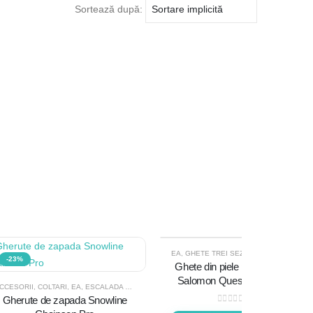
Sortează după:
EA
,
GHETE TREI SEZOANE
,
INCALTAMINTE
-23%
-50%
Ghete din piele pentru drumetie
Salomon Quest 4 GTX Femei
CCESORII
,
COLTARI
,
EA
,
ESCALADA SI ALPINISM
,
GHERUTE DE ALERGARE
,
INCALTAMINTE
Gherute de zapada Snowline
0
out of 5