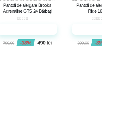
-38%
-39%
Pantofi de alergare Brooks
Pantofi de alergare Saucony
Adrenaline GTS 24 Bărbați
Ride 18 Bărbați
0
out of 5
0
out of 5
Adaugă în coș
Adaugă în coș
-38%
490
lei
-39%
490
lei
790.00
800.00