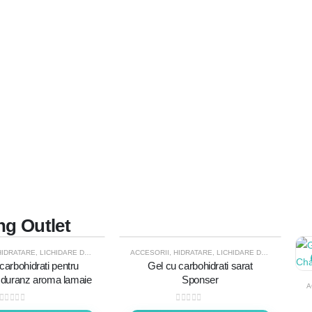
MINTE FEMEI
,
PANTOFI DE ALERGARE
,
PROMOTII
,
SOSEA
ng Outlet
HIDRATARE
,
LICHIDARE DE STOC
ACCESORII
,
HIDRATARE
,
LICHIDARE DE STOC
-20%
carbohidrati pentru
Gel cu carbohidrati sarat
Nduranz aroma lamaie
Sponser
A
0
out of 5
0
out of 5