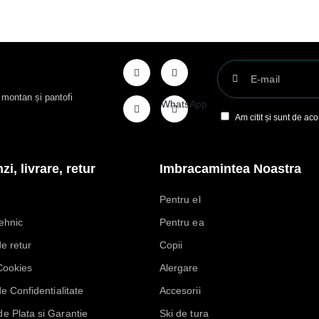
t montan și pantofi
WhatsApp
Am citit și sunt de ac
i, livrare, retur
Imbracamintea Noastra
Pentru el
ehnic
Pentru ea
de retur
Copii
 Cookies
Alergare
de Confidentialitate
Accesorii
e Plata si Garantie
Ski de tura