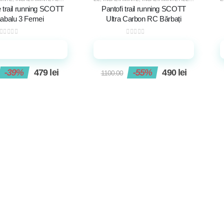
-55%
e trail running SCOTT
Pantofi trail running SCOTT
nabalu 3 Femei
Ultra Carbon RC Bărbați
0
out of 5
0
out of 5
Adaugă în coș
Adaugă în coș
-39%
479
lei
-55%
490
lei
1100.00