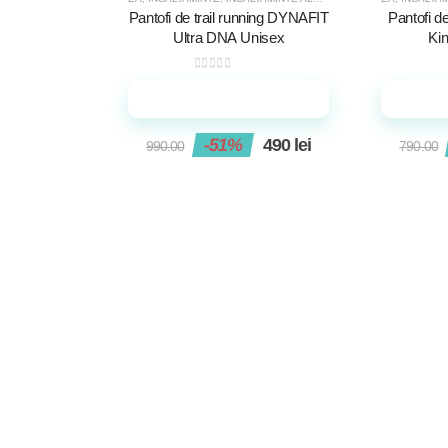
-51%
-39%
Pantofi de trail running DYNAFIT
Pantofi d
Ultra DNA Unisex
Ki
0
out of 5
Adaugă în coș
-51%
490
lei
990.00
790.00