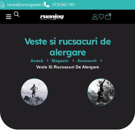
lucian@runningoutlet.ro
0733 662 340
0
Veste si rucsacuri de
alergare
Acasă
Magazin
Accesorii
Veste Si Rucsacuri De Alergare
El
Ea