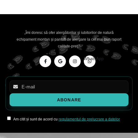
„Îmi doresc să ofer alergătorilor și iubitorilor de natură
echipament montan și pantofi de alergare la cel mai bun raport
calitate-preț.”
WhatsApp
Am citit și sunt de acord cu
regulamentul de prelucrare a datelor