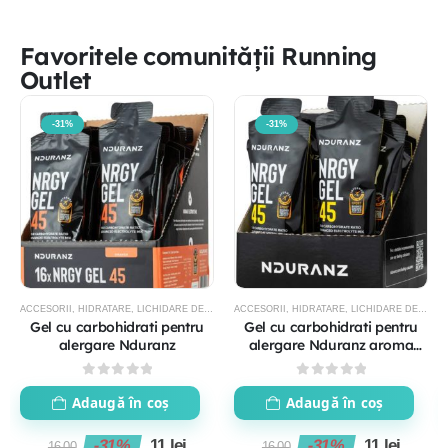
Favoritele comunității Running
Outlet
-31%
-31%
ACCESORII
,
HIDRATARE
,
LICHIDARE DE STOC
ACCESORII
,
HIDRATARE
,
LICHIDARE DE STOC
Gel cu carbohidrati pentru
Gel cu carbohidrati pentru
alergare Nduranz
alergare Nduranz aroma
lamaie
0
out of 5
0
out of 5
Adaugă în coș
Adaugă în coș
-31%
11
lei
-31%
11
lei
16.00
16.00